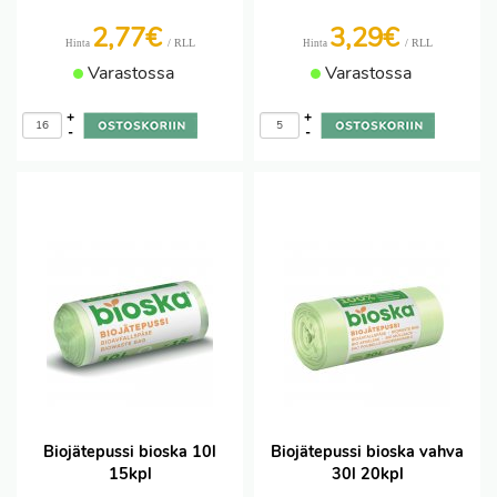
2,77€
3,29€
/ RLL
/ RLL
Hinta
Hinta
Varastossa
Varastossa
+
+
-
-
Biojätepussi bioska 10l
Biojätepussi bioska vahva
15kpl
30l 20kpl