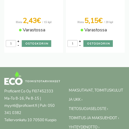
2,43€
5,15€
/ 15 kpl
/ 20 kpl
Hinta
Hinta
Varastossa
Varastossa
+
+
-
-
MAKSUTAVAT, TOIMITUSKULUT
Proficient Co Oy
FI07452333
Ma-To 8-16, Pe 8-15 |
JA UKK ›
myynti@proficient.fi | Puh: 050
TIETOSUOJASELOSTE ›
341 0382
TOIMITUS-JA MAKSUEHDOT ›
Tellervonkatu 10 70500 Kuopio
YHTEYDENOTTO ›