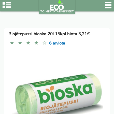
Biojätepussi bioska 20l 15kpl hinta 3,21€
★
★
★
★
☆
6 arviota