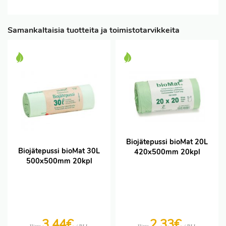
Samankaltaisia tuotteita ja toimistotarvikkeita
Biojätepussi bioMat 20L
Biojätepussi bioMat 30L
420x500mm 20kpl
500x500mm 20kpl
3,44€
2,33€