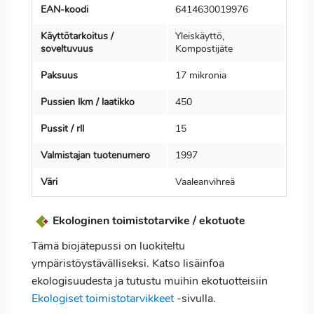
EAN-koodi
6414630019976
Käyttötarkoitus /
Yleiskäyttö,
soveltuvuus
Kompostijäte
Paksuus
17 mikronia
Pussien lkm / laatikko
450
Pussit / rll
15
Valmistajan tuotenumero
1997
Väri
Vaaleanvihreä
Ekologinen toimistotarvike / ekotuote
Tämä biojätepussi on luokiteltu
ympäristöystävälliseksi. Katso lisäinfoa
ekologisuudesta ja tutustu muihin ekotuotteisiin
Ekologiset toimistotarvikkeet
-sivulla.