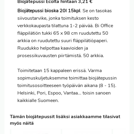
Biojätepussi Ecolta hintaan 3,21 €
Biojätepussi bioska 20l 15kpl
. Se on tasokas
siivoustarvike, jonka toimituksen kesto
verkkokaupasta tilattuna 1-2 päivää. Bi Office
fläppilätiön tukki 65 x 98 cm ruudutettu 50
arkkia on ruudutettu suuri fläppilätiöpaperi.
Ruudukko helpottaa kaavioiden ja
prosessikuvausten piirtämistä. 50 arkkia.
Toimitetaan 15 kappaleen erissä. Varma
sopimuskuljetuksemme toimittaa biojätepussin
toimitusosoitteeseen työpäivän aikana (8 - 15).
Helsinki, Pori, Espoo, Vantaa... toisin sanoen
kaikkialle Suomeen.
Tämän biojätepussit lisäksi asiakkaamme tilasivat
myös näitä