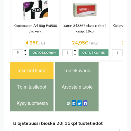
Kopiopaperi A4 80g Rsi500
katrin 343367 class c-fold2
Käsipyyhe k
clio valk.
käsip. 16kpl
l 3
4,95€
24,95€
75,
/ kpl
/ 16 kpl
+
+
+
-
-
-
Tekniset tiedot
Tuotekuvaus
Toimitustiedot
Arvostele tuote
Kysy tuotteesta
Biojätepussi bioska 20l 15kpl tuotetiedot