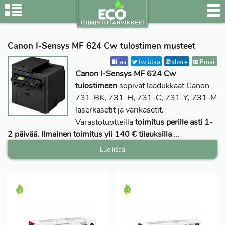
Canon I-Sensys MF 624 Cw tulostimen musteet
jaa
twiittaa
share
Email
Canon I-Sensys MF 624 Cw
tulostimeen
sopivat laadukkaat Canon
731-BK, 731-H, 731-C, 731-Y, 731-M
laserkasetit ja värikasetit.
Varastotuotteilla
toimitus perille asti 1-
2 päivää. Ilmainen toimitus yli 140 € tilauksilla
...
Lue lisää