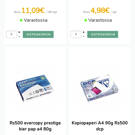
11,09€
4,98€
/ 500 kpl
/ kpl
Hinta
Hinta
Varastossa
Varastossa
+
+
-
-
Rs500 evercopy prestige
Kopiopaperi A4 90g Rs500
kier pap a4 80g
dcp