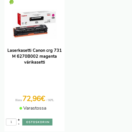
Laserkasetti Canon crg 731
M 6270B002 magenta
värikasetti
72,96€
/ KPL
Hinta
Varastossa
+
-