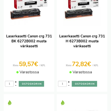
Laserkasetti Canon crg 731
Laserkasetti Canon crg 731
BK 6272B002 musta
H 6273B002 musta
värikasetti
värikasetti
59,57€
72,82€
/ KPL
/ KPL
Hinta
Hinta
Varastossa
Varastossa
+
+
-
-