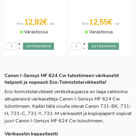
12,92€
12,55€
/ kpl
/ kpl
Hinta
Hinta
Varastossa
Varastossa
+
+
-
-
Canon I-Sensys MF 624 Cw tulostimeen värikasetit
helposti ja nopeasti Eco-Toimistotarvikkeelta!
Eco-toimistotarvikkeet verkkokaupassa on laaja valikoima
alkuperäisiä värikasetteja Canon I-Sensys MF 624 Cw
tulostimeen. Kaikki tällä sivulla olevat Canon 731-BK, 731-
H, 731-C, 731-Y, 731-M värikasetit ja kopiopaperit sopivat
juuri Canon I-Sensys MF 624 Cw tulostimeen.
Värikasetin kapasiteetti