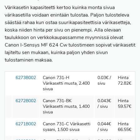
Värikasetin kapasiteetti kertoo kuinka monta sivua
värikasetilla voidaan enintään tulostaa. Paljon tulosteleva
säästää rahaa kun ostaa suurikapasiteettisia värikasetteja,
koska niiden hinta per sivu on pienempi. Alla olevaan
taulukkoon on verkkokaupassamme myynnissä olevat
Canon I-Sensys MF 624 Cw tulostimeen sopivat värikasetit
lajiteltu sen mukaan, kuinka paljon yhden sivun
tulostaminen maksaa.
6273B002
Canon 731-H
0.03€ /
Hinta
Värikasetti musta, 2.400
sivu
72.82€
sivua
6272B002
Canon 731-BK
0.043€
Hinta
Värikasetti musta, 1.400
/ sivu
59.57€
sivua
6271B002
Canon 731-C Värikasetti
0.044€
Hinta
syaani, 1.500 sivua
/ sivu
66.55€