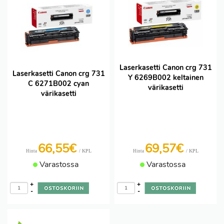
Laserkasetti Canon crg 731
Laserkasetti Canon crg 731
Y 6269B002 keltainen
C 6271B002 cyan
värikasetti
värikasetti
66,55€
69,57€
/ KPL
/ KPL
Hinta
Hinta
Varastossa
Varastossa
+
+
-
-