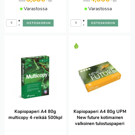
/ kpl
/ kpl
Hinta
Hinta
Varastossa
Varastossa
+
+
-
-
Kopiopaperi A4 80g
Kopiopaperi A4 80g UPM
multicopy 4-reikää 500kpl
New future kotimainen
valkoinen tulostuspaperi