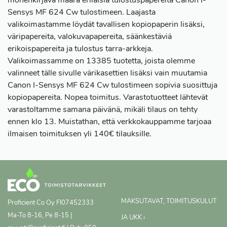
monenkirjava määrä erilaisia tulostuspapereita Canon I-
Sensys MF 624 Cw tulostimeen. Laajasta
valikoimastamme löydät tavallisen kopiopaperin lisäksi,
väripapereita, valokuvapapereita, säänkestäviä
erikoispapereita ja tulostus tarra-arkkeja.
Valikoimassamme on 13385 tuotetta, joista olemme
valinneet tälle sivulle värikasettien lisäksi vain muutamia
Canon I-Sensys MF 624 Cw tulostimeen sopivia suosittuja
kopiopapereita. Nopea toimitus. Varastotuotteet lähtevät
varastoltamme samana päivänä, mikäli tilaus on tehty
ennen klo 13. Muistathan, että verkkokauppamme tarjoaa
ilmaisen toimituksen yli 140€ tilauksille.
MAKSUTAVAT, TOIMITUSKULUT
Proficient Co Oy
FI07452333
Ma-To 8-16, Pe 8-15 |
JA UKK ›