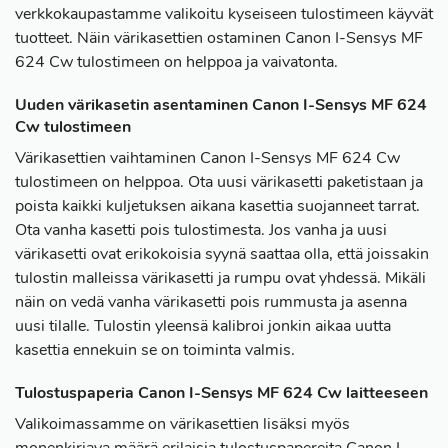
verkkokaupastamme valikoitu kyseiseen tulostimeen käyvät
tuotteet. Näin värikasettien ostaminen Canon I-Sensys MF
624 Cw tulostimeen on helppoa ja vaivatonta.
Uuden värikasetin asentaminen Canon I-Sensys MF 624
Cw tulostimeen
Värikasettien vaihtaminen Canon I-Sensys MF 624 Cw
tulostimeen on helppoa. Ota uusi värikasetti paketistaan ja
poista kaikki kuljetuksen aikana kasettia suojanneet tarrat.
Ota vanha kasetti pois tulostimesta. Jos vanha ja uusi
värikasetti ovat erikokoisia syynä saattaa olla, että joissakin
tulostin malleissa värikasetti ja rumpu ovat yhdessä. Mikäli
näin on vedä vanha värikasetti pois rummusta ja asenna
uusi tilalle. Tulostin yleensä kalibroi jonkin aikaa uutta
kasettia ennekuin se on toiminta valmis.
Tulostuspaperia Canon I-Sensys MF 624 Cw laitteeseen
Valikoimassamme on värikasettien lisäksi myös