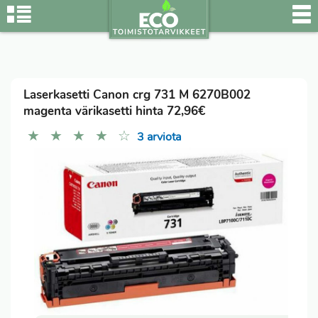
Laserkasetti Canon crg 731 M 6270B002
magenta värikasetti hinta 72,96€
★
★
★
★
☆
3 arviota