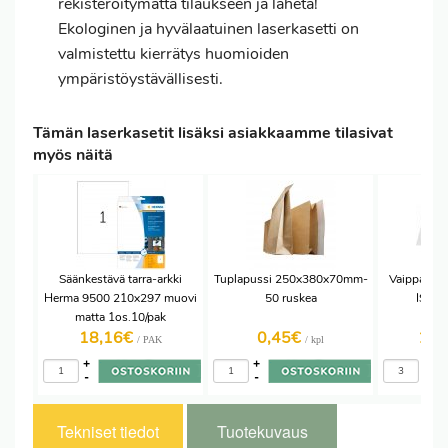
rekisteröitymättä tilaukseen ja lähetä!
Ekologinen ja hyvälaatuinen laserkasetti on
valmistettu kierrätys huomioiden
ympäristöystävällisesti.
Tämän laserkasetit lisäksi asiakkaamme tilasivat
myös näitä
Säänkestävä tarra-arkki
Tuplapussi 250x380x70mm-
Vaippaleh
Herma 9500 210x297 muovi
50 ruskea
ISO 9
matta 1os.10/pak
18,16€
0,45€
26,
/ PAK
/ kpl
+
+
+
-
-
-
Tekniset tiedot
Tuotekuvaus