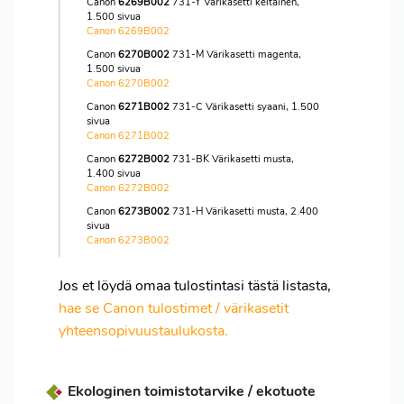
Canon
6269B002
731-Y Värikasetti keltainen,
1.500 sivua
Canon 6269B002
Canon
6270B002
731-M Värikasetti magenta,
1.500 sivua
Canon 6270B002
Canon
6271B002
731-C Värikasetti syaani, 1.500
sivua
Canon 6271B002
Canon
6272B002
731-BK Värikasetti musta,
1.400 sivua
Canon 6272B002
Canon
6273B002
731-H Värikasetti musta, 2.400
sivua
Canon 6273B002
Jos et löydä omaa tulostintasi tästä listasta,
hae se Canon tulostimet / värikasetit
yhteensopivuustaulukosta.
Ekologinen toimistotarvike / ekotuote