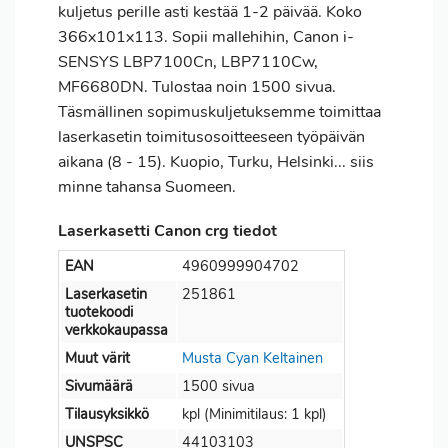
kuljetus perille asti kestää 1-2 päivää. Koko
366x101x113. Sopii mallehihin, Canon i-
SENSYS LBP7100Cn, LBP7110Cw,
MF6680DN. Tulostaa noin 1500 sivua.
Täsmällinen sopimuskuljetuksemme toimittaa
laserkasetin toimitusosoitteeseen työpäivän
aikana (8 - 15). Kuopio, Turku, Helsinki... siis
minne tahansa Suomeen.
Laserkasetti Canon crg tiedot
EAN
4960999904702
Laserkasetin
251861
tuotekoodi
verkkokaupassa
Muut värit
Musta
Cyan
Keltainen
Sivumäärä
1500 sivua
Tilausyksikkö
kpl (Minimitilaus: 1 kpl)
UNSPSC
44103103