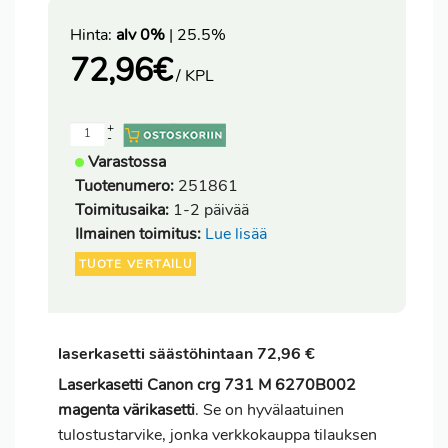
Hinta:
alv 0%
| 25.5%
72,96
€
/ KPL
+
-
Varastossa
Tuotenumero:
251861
Toimitusaika:
1-2 päivää
Ilmainen toimitus:
Lue lisää
TUOTE VERTAILU
laserkasetti säästöhintaan 72,96 €
Laserkasetti Canon crg 731 M 6270B002
magenta värikasetti
. Se on hyvälaatuinen
tulostustarvike, jonka verkkokauppa tilauksen