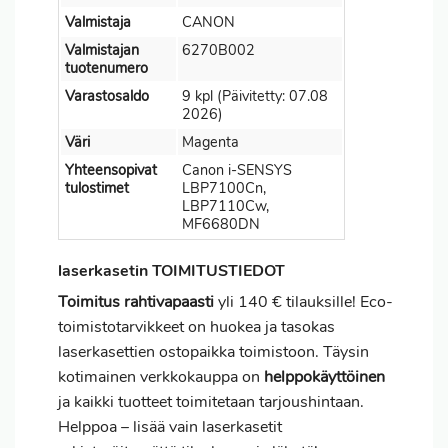
Valmistaja
CANON
Valmistajan
6270B002
tuotenumero
Varastosaldo
9 kpl (Päivitetty: 07.08
2026)
Väri
Magenta
Yhteensopivat
Canon i-SENSYS
tulostimet
LBP7100Cn,
LBP7110Cw,
MF6680DN
laserkasetin TOIMITUSTIEDOT
Toimitus
rahtivapaasti
yli 140 € tilauksille! Eco-
toimistotarvikkeet on huokea ja tasokas
laserkasettien ostopaikka toimistoon. Täysin
kotimainen verkkokauppa on
helppokäyttöinen
ja kaikki tuotteet toimitetaan tarjoushintaan.
Helppoa – lisää vain laserkasetit