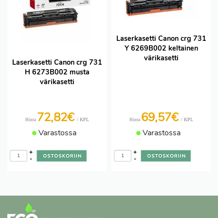
Laserkasetti Canon crg 731
Y 6269B002 keltainen
värikasetti
Laserkasetti Canon crg 731
H 6273B002 musta
värikasetti
72,82€
69,57€
/ KPL
/ KPL
Hinta
Hinta
Varastossa
Varastossa
+
+
-
-