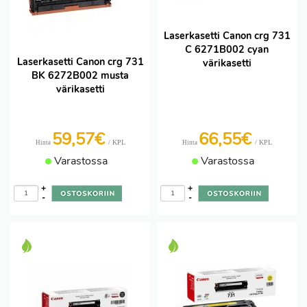
Laserkasetti Canon crg 731
C 6271B002 cyan
Laserkasetti Canon crg 731
värikasetti
BK 6272B002 musta
värikasetti
59,57€
66,55€
/ KPL
/ KPL
Hinta
Hinta
Varastossa
Varastossa
+
+
-
-