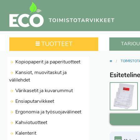
TUOTTEET
TARJOU
≡
Kopiopaperit ja paperituotteet
TOIMISTOT
Kansiot, muovitaskut ja
Esitetelin
välilehdet
Värikasetit ja kuvarummut
Ensiaputarvikkeet
Ergonomia ja työsuojavälineet
Kahviotuotteet
Kalenterit