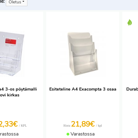
le:
 a4 3-os pöytämalli
Esiteteline A4 Exacompta 3 osaa
Durab
ovi kirkas
2,33€
21,89€
/ KPL
/ kpl
Hinta
rastossa
Varastossa