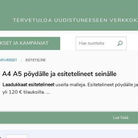
TERVETULOA UUDISTUNEESEEN VERKKO
KSET JA KAMPANJAT
ARVIKKEET
ESITETELINE
e A4 A5 pöydälle ja esitetelineet seinälle
Laadukkaat esitetelineet
useita malleja. Esitetelineet pöydälle j
yli 120 € tilauksilla.
...
Lue lisää