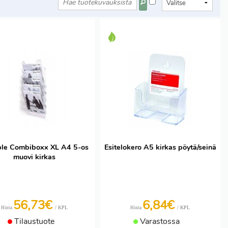
le Combiboxx XL A4 5-os
Esitelokero A5 kirkas pöytä/seinä
muovi kirkas
56,73€
6,84€
/ KPL
/ KPL
Hinta
Hinta
Tilaustuote
Varastossa