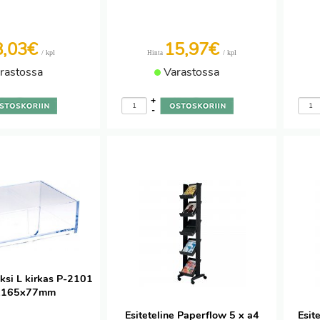
8,03€
15,97€
/ kpl
/ kpl
Hinta
rastossa
Varastossa
+
-
ksi L kirkas P-2101
x165x77mm
Esiteteline Paperflow 5 x a4
Esit