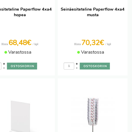
esiteteline Paperflow 4xa4
Seinäesiteteline Paperflow 4xa4
hopea
musta
68,48€
70,32€
/ kpl
/ kpl
Hinta
Hinta
Varastossa
Varastossa
+
+
-
-