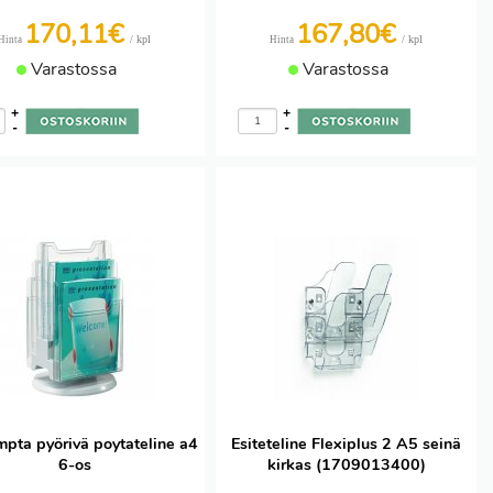
170,11€
167,80€
/ kpl
/ kpl
Hinta
Hinta
Varastossa
Varastossa
+
+
-
-
pta pyörivä poytateline a4
Esiteteline Flexiplus 2 A5 seinä
6-os
kirkas (1709013400)