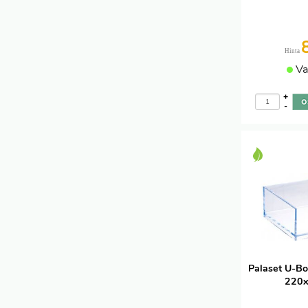
Hinta
Va
+
-
Palaset U-Bo
220