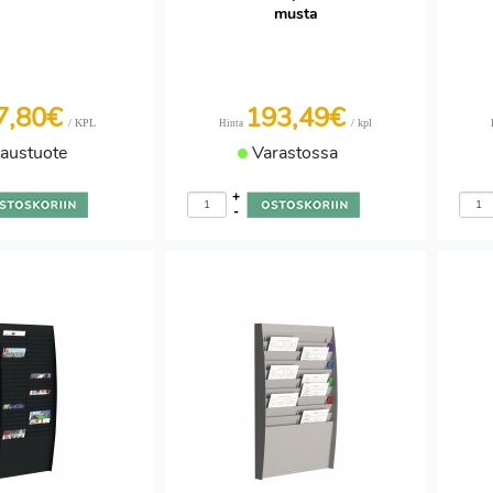
musta
7,80€
193,49€
/ KPL
/ kpl
Hinta
laustuote
Varastossa
+
-