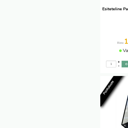
Esiteteline 
Hinta
Va
+
-
Poistotuote