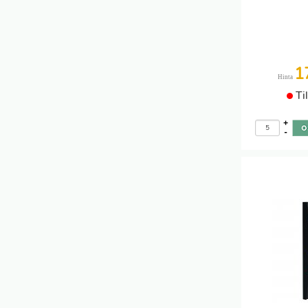
1
Hinta
Ti
+
-