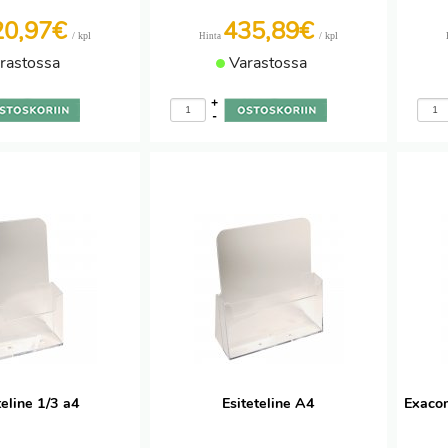
20,97€
435,89€
/ kpl
/ kpl
Hinta
rastossa
Varastossa
+
-
teline 1/3 a4
Esiteteline A4
Exacom