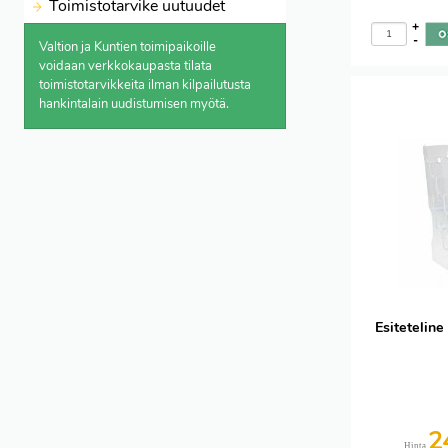
Toimistotarvike uutuudet
+
-
Valtion ja Kuntien toimipaikoille
voidaan verkkokaupasta
tilata
toimistotarvikkeita ilman kilpailutusta
hankintalain uudistumisen myötä.
Esitetelin
2
Hinta