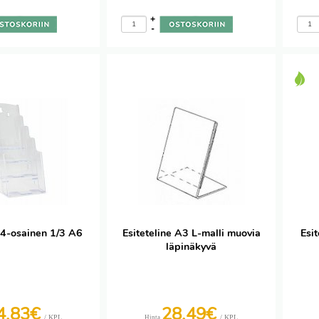
+
-
e 4-osainen 1/3 A6
Esiteteline A3 L-malli muovia
Esit
läpinäkyvä
4,83€
28,49€
/ KPL
/ KPL
Hinta