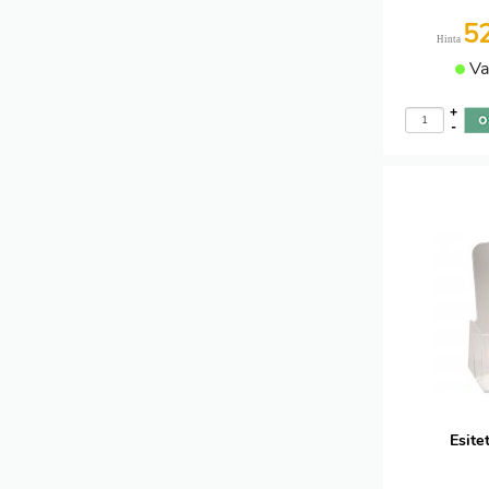
5
Hinta
Va
+
-
Esite