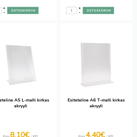
+
+
-
-
eteline A5 L-malli kirkas
Esiteteline A6 T-malli kirkas
akryyli
akryyli
8,10€
4,40€
/ KPL
/ KPL
Hinta
Hinta