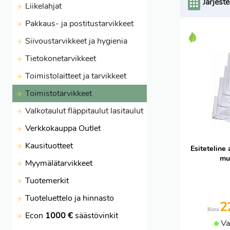
Järjeste
Liikelahjat
Pakkaus- ja postitustarvikkeet
Siivoustarvikkeet ja hygienia
Tietokonetarvikkeet
Toimistolaitteet ja tarvikkeet
Toimistotarvikkeet
Valkotaulut fläppitaulut lasitaulut
Verkkokauppa Outlet
Kausituotteet
Esiteteline
mu
Myymälätarvikkeet
Tuotemerkit
Tuoteluettelo ja hinnasto
2
Hinta
Econ
1000 €
säästövinkit
Va