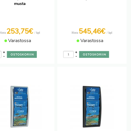
musta
253,75€
545,46€
/ kpl
/ kpl
Hinta
Hinta
Varastossa
Varastossa
+
+
-
-