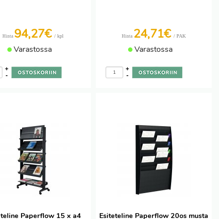
94,27€
24,71€
/ kpl
/ PAK
Hinta
Hinta
Varastossa
Varastossa
+
+
-
-
eteline Paperflow 15 x a4
Esiteteline Paperflow 20os musta