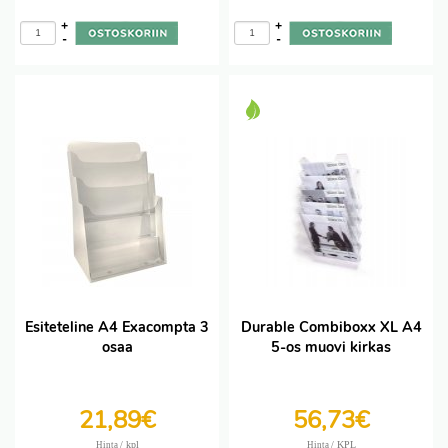
+
+
-
-
Esiteteline A4 Exacompta 3
Durable Combiboxx XL A4
osaa
5-os muovi kirkas
21,89€
56,73€
/ kpl
/ KPL
Hinta
Hinta