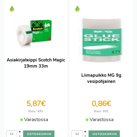
Asiakirjateippi Scotch Magic
19mm 33m
Liimapuikko MG 9g
vesipohjainen
5,87€
0,86€
/ KPL
/ KPL
Hinta
Hinta
Varastossa
Varastossa
+
+
-
-