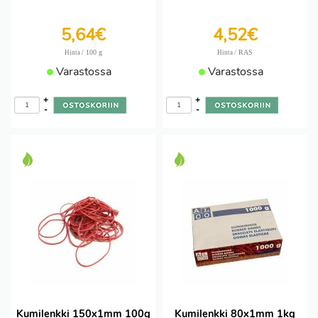
5,64€
4,52€
/ 100 g
/ RAS
Hinta
Hinta
Varastossa
Varastossa
+
+
-
-
Kumilenkki 150x1mm 100g
Kumilenkki 80x1mm 1kg