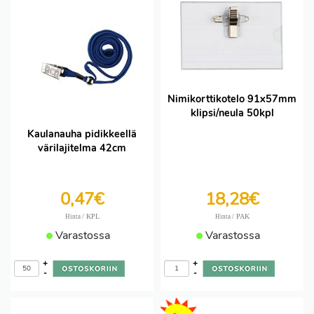
Nimikorttikotelo 91x57mm
klipsi/neula 50kpl
Kaulanauha pidikkeellä
värilajitelma 42cm
0,47€
18,28€
/ KPL
/ PAK
Hinta
Hinta
Varastossa
Varastossa
+
+
-
-