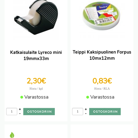
Teippi Kaksipuolinen Forpus
Katkaisulaite Lyreco mini
10mx12mm
19mmx33m
2,30€
0,83€
/ kpl
/ RLA
Hinta
Hinta
Varastossa
Varastossa
+
+
-
-