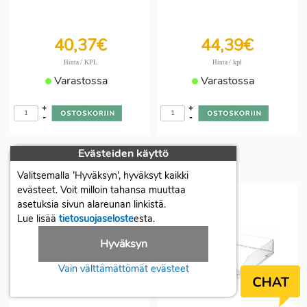
40,37€
44,39€
/ KPL
/ kpl
Hinta
Hinta
Varastossa
Varastossa
+
+
-
-
Evästeiden käyttö
Lomakelaatikko
» katso kaikki
Valitsemalla ’Hyväksyn’, hyväksyt kaikki
evästeet. Voit milloin tahansa muuttaa
asetuksia sivun alareunan linkistä.
Lue lisää
tietosuojaseloste
esta.
Hyväksyn
Vain välttämättömät evästeet