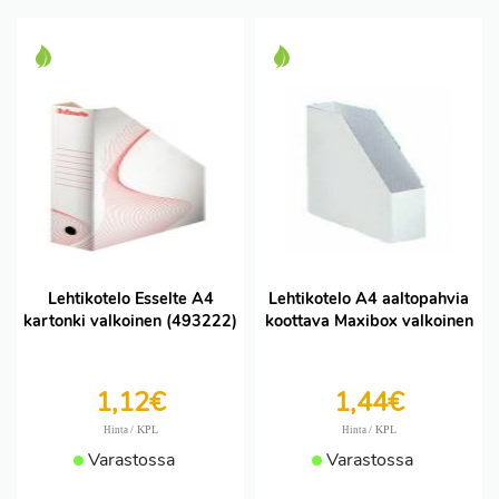
Lehtikotelo Esselte A4
Lehtikotelo A4 aaltopahvia
kartonki valkoinen (493222)
koottava Maxibox valkoinen
1,12€
1,44€
/ KPL
/ KPL
Hinta
Hinta
Varastossa
Varastossa