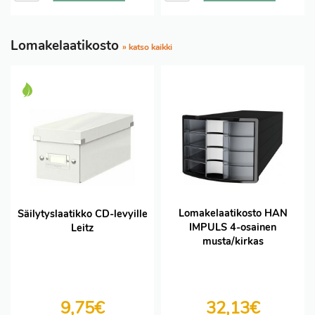
Lomakelaatikosto
» katso kaikki
Lomakelaatikosto HAN
Säilytyslaatikko CD-levyille
IMPULS 4-osainen
Leitz
musta/kirkas
9,75€
32,13€