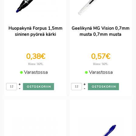
Huopakynä Forpus 1,5mm
Geelikynä MG Vision 0,7mm
sininen pyöreä kärki
musta 0,7mm musta
0,38€
0,57€
/ KPL
/ KPL
Hinta
Hinta
Varastossa
Varastossa
+
+
-
-