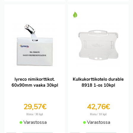
lyreco nimikorttikot.
Kulkukorttikotelo durable
60x90mm vaaka 30kpl
8918 1-os 10kpl
29,57€
42,76€
/ 30 kpl
/ 10 kpl
Hinta
Hinta
Varastossa
Varastossa