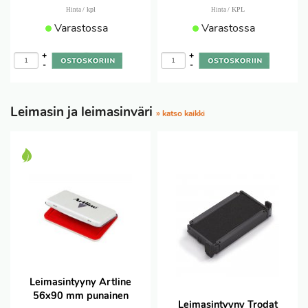
/ kpl
/ KPL
Hinta
Hinta
Varastossa
Varastossa
+
+
-
-
Leimasin ja leimasinväri
» katso kaikki
Leimasintyyny Artline
56x90 mm punainen
Leimasintyyny Trodat