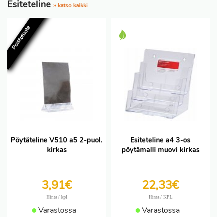
Esiteteline
» katso kaikki
Poistotuote
Pöytäteline V510 a5 2-puol.
Esiteteline a4 3-os
kirkas
pöytämalli muovi kirkas
3,91€
22,33€
/ kpl
/ KPL
Hinta
Hinta
Varastossa
Varastossa