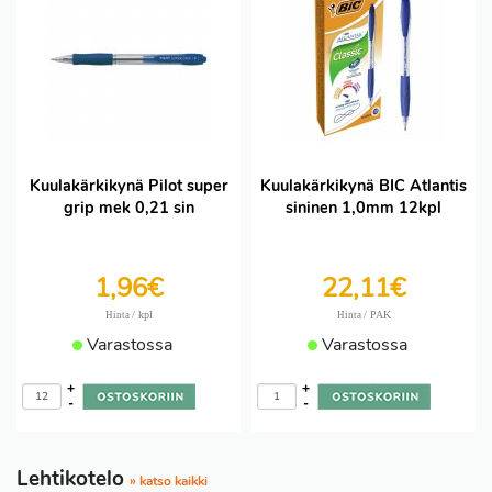
Kuulakärkikynä Pilot super
Kuulakärkikynä BIC Atlantis
grip mek 0,21 sin
sininen 1,0mm 12kpl
1,96€
22,11€
/ kpl
/ PAK
Hinta
Hinta
Varastossa
Varastossa
+
+
-
-
Lehtikotelo
» katso kaikki