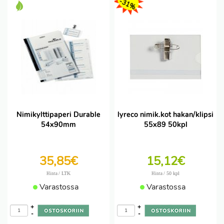
-31%
Nimikylttipaperi Durable
lyreco nimik.kot hakan/klipsi
54x90mm
55x89 50kpl
35,85€
15,12€
/ LTK
/ 50 kpl
Hinta
Hinta
Varastossa
Varastossa
+
+
-
-