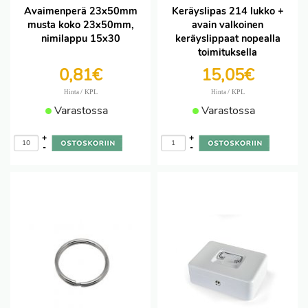
Avaimenperä 23x50mm
Keräyslipas 214 lukko +
musta koko 23x50mm,
avain valkoinen
nimilappu 15x30
keräyslippaat nopealla
toimituksella
0,81€
15,05€
/ KPL
/ KPL
Hinta
Hinta
Varastossa
Varastossa
+
+
-
-