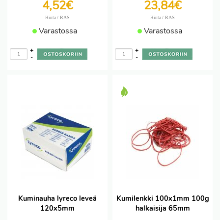
4,52€
23,84€
/ RAS
/ RAS
Hinta
Hinta
Varastossa
Varastossa
+
+
-
-
Kuminauha lyreco leveä
Kumilenkki 100x1mm 100g
120x5mm
halkaisija 65mm