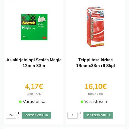
Asiakirjateippi Scotch Magic
Teippi tesa kirkas
12mm 33m
19mmx33m rll 8kpl
4,17€
16,10€
/ KPL
/ 8 kpl
Hinta
Hinta
Varastossa
Varastossa
+
+
-
-