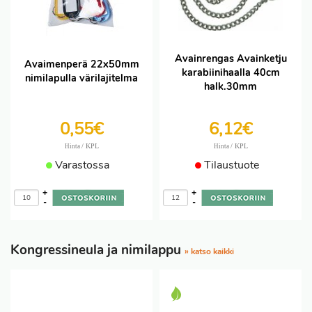
Avainrengas Avainketju
Avaimenperä 22x50mm
karabiinihaalla 40cm
nimilapulla värilajitelma
halk.30mm
0,55€
6,12€
/ KPL
/ KPL
Hinta
Hinta
Varastossa
Tilaustuote
+
+
-
-
Kongressineula ja nimilappu
» katso kaikki