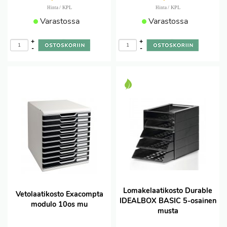
/ KPL
/ KPL
Hinta
Hinta
Varastossa
Varastossa
+
+
-
-
Lomakelaatikosto Durable
Vetolaatikosto Exacompta
IDEALBOX BASIC 5-osainen
modulo 10os mu
musta