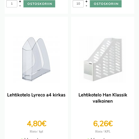
+
+
-
-
Lehtikotelo Lyreco a4 kirkas
Lehtikotelo Han Klassik
valkoinen
4,80€
6,26€
/ kpl
/ KPL
Hinta
Hinta