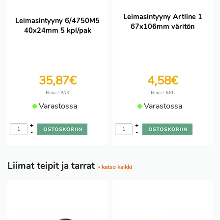
Leimasintyyny Artline 1
Leimasintyyny 6/4750M5
67x106mm väritön
40x24mm 5 kpl/pak
35,87€
4,58€
/ PAK
/ KPL
Hinta
Hinta
Varastossa
Varastossa
+
+
-
-
Liimat teipit ja tarrat
» katso kaikki