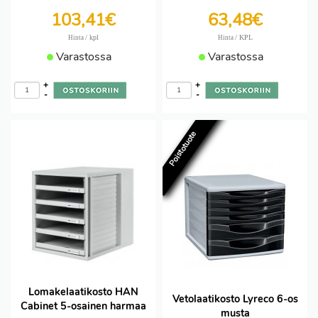
103,41€
63,48€
/ kpl
/ KPL
Hinta
Hinta
Varastossa
Varastossa
+
+
-
-
Poistotuote
Lomakelaatikosto HAN
Vetolaatikosto Lyreco 6-os
Cabinet 5-osainen harmaa
musta