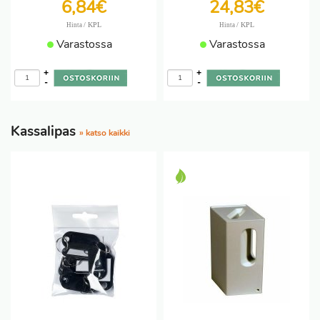
6,84€
24,83€
/ KPL
/ KPL
Hinta
Hinta
Varastossa
Varastossa
+
+
-
-
Kassalipas
» katso kaikki