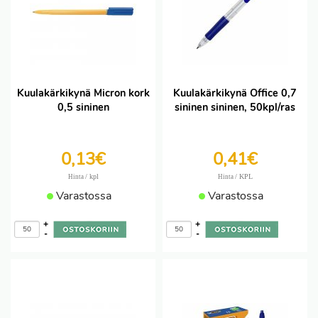
Kuulakärkikynä Micron kork
Kuulakärkikynä Office 0,7
0,5 sininen
sininen sininen, 50kpl/ras
0,13€
0,41€
/ kpl
/ KPL
Hinta
Hinta
Varastossa
Varastossa
+
+
-
-