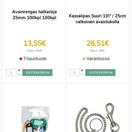
Avainrengas halkaisija
Kassalipas Suuri 10\" / 25cm
25mm 100kpl 100kpl
valkoinen avainlukolla
13,55€
28,51€
/ PAK
/ KPL
Hinta
Hinta
Tilaustuote
Varastossa
+
+
-
-