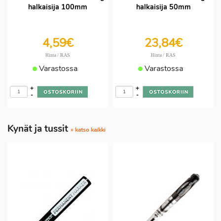
halkaisija 100mm
halkaisija 50mm
4,59€
23,84€
/ RAS
/ RAS
Hinta
Hinta
Varastossa
Varastossa
+
+
-
-
Kynät ja tussit
» katso kaikki