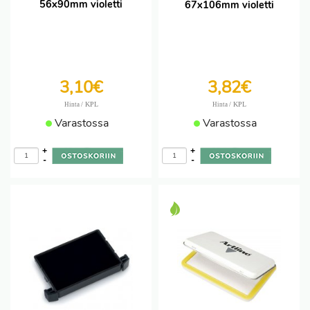
56x90mm violetti
67x106mm violetti
3,10€
3,82€
/ KPL
/ KPL
Hinta
Hinta
Varastossa
Varastossa
+
+
-
-