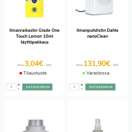
Ilmanraikastin Glade One
Ilmanpuhdistin Dahle
Touch Lemon 10ml
nanoClean
täyttöpakkaus
3,04€
131,90€
/ KPL
/ KPL
Hinta
Hinta
Tilaustuote
Varastossa
+
+
-
-