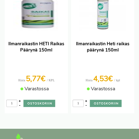
Ilmanraikastin HETI Raikas
Ilmanraikastin Heti raikas
Päärynä 150ml
päärynä 150ml
5,77€
4,53€
/ KPL
/ kpl
Hinta
Hinta
Varastossa
Varastossa
+
+
-
-