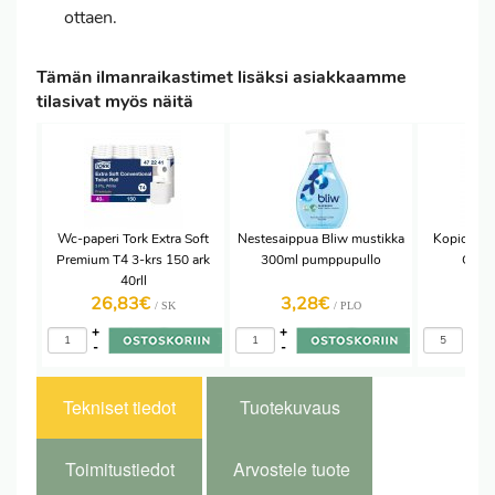
ottaen.
Tämän ilmanraikastimet lisäksi asiakkaamme
tilasivat myös näitä
Wc-paperi Tork Extra Soft
Nestesaippua Bliw mustikka
Kopiopape
Premium T4 3-krs 150 ark
300ml pumppupullo
Offic
40rll
tulo
26,83€
3,28€
4,
/ SK
/ PLO
+
+
+
-
-
-
Tekniset tiedot
Tuotekuvaus
Toimitustiedot
Arvostele tuote