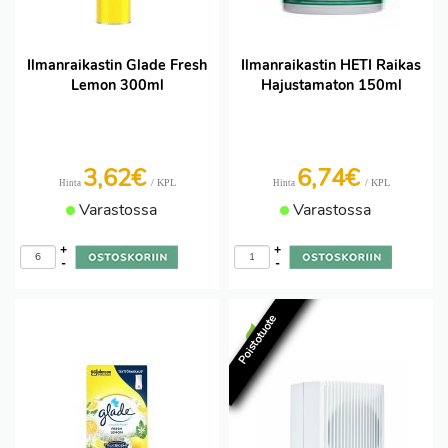
Ilmanraikastin Glade Fresh
Ilmanraikastin HETI Raikas
Lemon 300ml
Hajustamaton 150ml
3,62€
6,74€
/ KPL
/ KPL
Hinta
Hinta
Varastossa
Varastossa
+
+
-
-
Poistotuote