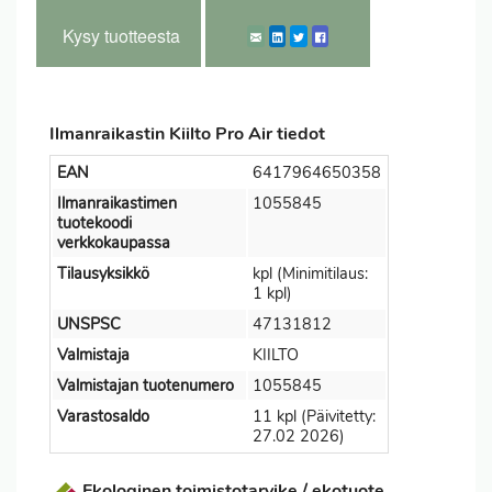
Kysy tuotteesta
Ilmanraikastin Kiilto Pro Air tiedot
EAN
6417964650358
Ilmanraikastimen
1055845
tuotekoodi
verkkokaupassa
Tilausyksikkö
kpl (Minimitilaus:
1 kpl)
UNSPSC
47131812
Valmistaja
KIILTO
Valmistajan tuotenumero
1055845
Varastosaldo
11 kpl (Päivitetty:
27.02 2026)
Ekologinen toimistotarvike / ekotuote