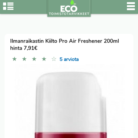
Ilmanraikastin Kiilto Pro Air Freshener 200ml
hinta 7,91€
★
★
★
★
☆
5 arviota