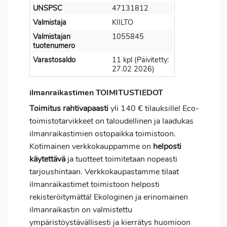
UNSPSC
47131812
Valmistaja
KIILTO
Valmistajan
1055845
tuotenumero
Varastosaldo
11 kpl (Päivitetty:
27.02 2026)
ilmanraikastimen TOIMITUSTIEDOT
Toimitus
rahtivapaasti
yli 140 € tilauksille! Eco-
toimistotarvikkeet on taloudellinen ja laadukas
ilmanraikastimien ostopaikka toimistoon.
Kotimainen verkkokauppamme on
helposti
käytettävä
ja tuotteet toimitetaan nopeasti
tarjoushintaan. Verkkokaupastamme tilaat
ilmanraikastimet toimistoon helposti
rekisteröitymättä! Ekologinen ja erinomainen
ilmanraikastin on valmistettu
ympäristöystävällisesti ja kierrätys huomioon