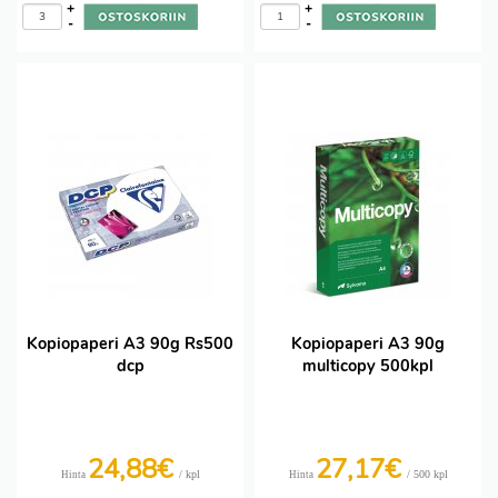
+
+
-
-
Kopiopaperi A3 90g Rs500
Kopiopaperi A3 90g
dcp
multicopy 500kpl
24,88€
27,17€
/ kpl
/ 500 kpl
Hinta
Hinta