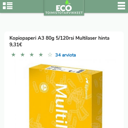
Kopiopaperi A3 80g 5/120rsi Multilaser hinta
9,31€
★
★
★
★
☆
34 arviota