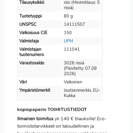
Tilausyksikkö
riisi (Minimitilaus: 5
riisiä)
Tuotetyyppi
80 g
UNSPSC
14111507
Valkoisuus CIE
150
Valmistaja
UPM
Valmistajan
111041
tuotenumero
Varastosaldo
3026 riisiä
(Päivitetty: 07.08
2026)
Väri
Valkoinen
Ympäristömerkit
Joutsenmerkki, EU-
Kukka
kopiopaperin TOIMITUSTIEDOT
Ilmainen toimitus
yli 140 € tilauksille! Eco-
toimistotarvikkeet on taloudellinen ja