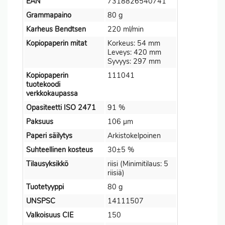
EAN
7318826540741
Grammapaino
80 g
Karheus Bendtsen
220 ml/min
Kopiopaperin mitat
Korkeus: 54 mm
Leveys: 420 mm
Syvyys: 297 mm
Kopiopaperin
111041
tuotekoodi
verkkokaupassa
Opasiteetti ISO 2471
91 %
Paksuus
106 µm
Paperi säilytys
Arkistokelpoinen
Suhteellinen kosteus
30±5 %
Tilausyksikkö
riisi (Minimitilaus: 5
riisiä)
Tuotetyyppi
80 g
UNSPSC
14111507
Valkoisuus CIE
150