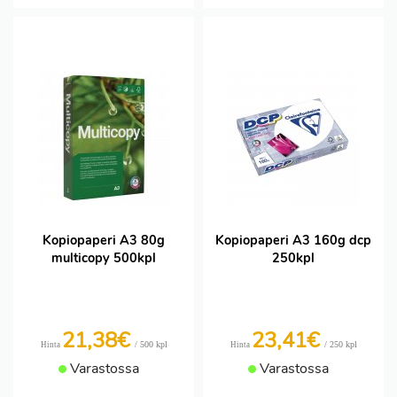
Kopiopaperi A3 80g
Kopiopaperi A3 160g dcp
multicopy 500kpl
250kpl
21,38€
23,41€
/ 500 kpl
/ 250 kpl
Hinta
Hinta
Varastossa
Varastossa