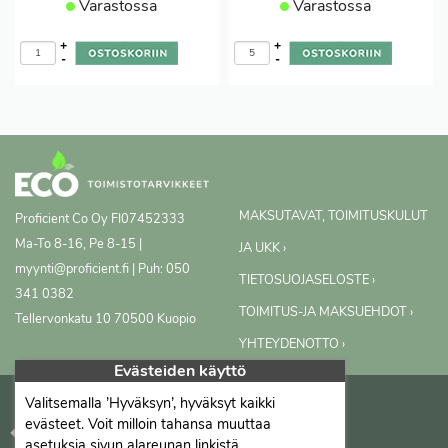
Varastossa
Varastossa
+
+
-
-
MAKSUTAVAT, TOIMITUSKULUT
Proficient Co Oy
FI07452333
Ma-To 8-16, Pe 8-15 |
JA UKK ›
myynti@proficient.fi | Puh: 050
TIETOSUOJASELOSTE ›
341 0382
TOIMITUS-JA MAKSUEHDOT ›
Tellervonkatu 10 70500 Kuopio
YHTEYDENOTTO ›
Evästeiden käyttö
Valitsemalla ’Hyväksyn’, hyväksyt kaikki
evästeet. Voit milloin tahansa muuttaa
asetuksia sivun alareunan linkistä.