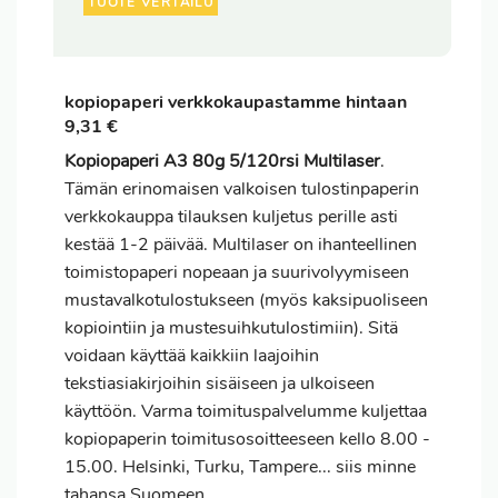
TUOTE VERTAILU
kopiopaperi verkkokaupastamme hintaan
9,31 €
Kopiopaperi A3 80g 5/120rsi Multilaser
.
Tämän erinomaisen valkoisen tulostinpaperin
verkkokauppa tilauksen kuljetus perille asti
kestää 1-2 päivää. Multilaser on ihanteellinen
toimistopaperi nopeaan ja suurivolyymiseen
mustavalkotulostukseen (myös kaksipuoliseen
kopiointiin ja mustesuihkutulostimiin). Sitä
voidaan käyttää kaikkiin laajoihin
tekstiasiakirjoihin sisäiseen ja ulkoiseen
käyttöön. Varma toimituspalvelumme kuljettaa
kopiopaperin toimitusosoitteeseen kello 8.00 -
15.00. Helsinki, Turku, Tampere... siis minne
tahansa Suomeen.