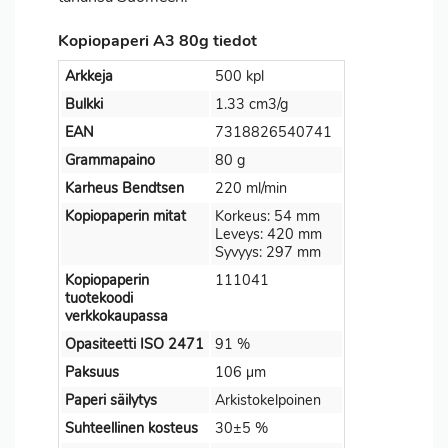
Kopiopaperi A3 80g tiedot
Arkkeja
500 kpl
Bulkki
1.33 cm3/g
EAN
7318826540741
Grammapaino
80 g
Karheus Bendtsen
220 ml/min
Kopiopaperin mitat
Korkeus: 54 mm
Leveys: 420 mm
Syvyys: 297 mm
Kopiopaperin
111041
tuotekoodi
verkkokaupassa
Opasiteetti ISO 2471
91 %
Paksuus
106 µm
Paperi säilytys
Arkistokelpoinen
Suhteellinen kosteus
30±5 %