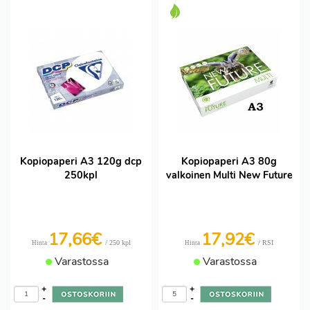
Kopiopaperi A3 120g dcp
Kopiopaperi A3 80g
250kpl
valkoinen Multi New Future
17,66€
17,92€
/ 250 kpl
/ RSI
Hinta
Hinta
Varastossa
Varastossa
+
+
-
-