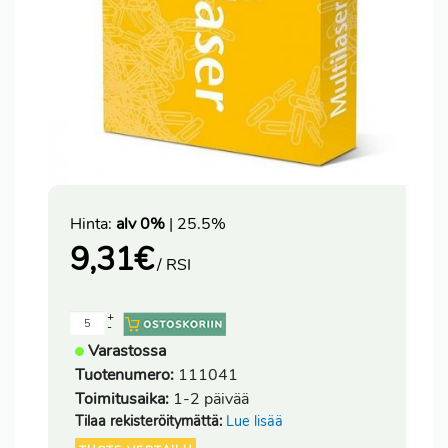
Hinta:
alv 0%
| 25.5%
9,31
€
/ RSI
+
-
Varastossa
Tuotenumero:
111041
Toimitusaika:
1-2 päivää
Tilaa rekisteröitymättä:
Lue lisää