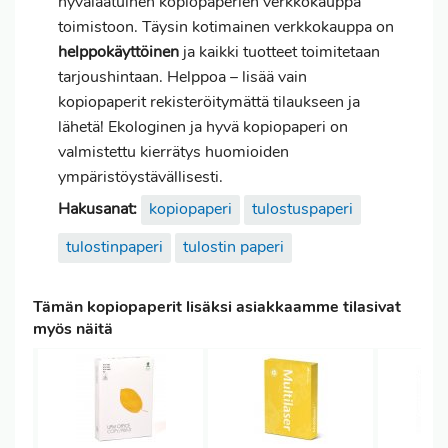
hyvälaatuinen kopiopaperien verkkokauppa
toimistoon. Täysin kotimainen verkkokauppa on
helppokäyttöinen
ja kaikki tuotteet toimitetaan
tarjoushintaan. Helppoa – lisää vain
kopiopaperit rekisteröitymättä tilaukseen ja
lähetä! Ekologinen ja hyvä kopiopaperi on
valmistettu kierrätys huomioiden
ympäristöystävällisesti.
Hakusanat:
kopiopaperi
tulostuspaperi
tulostinpaperi
tulostin paperi
Tämän kopiopaperit lisäksi asiakkaamme tilasivat
myös näitä