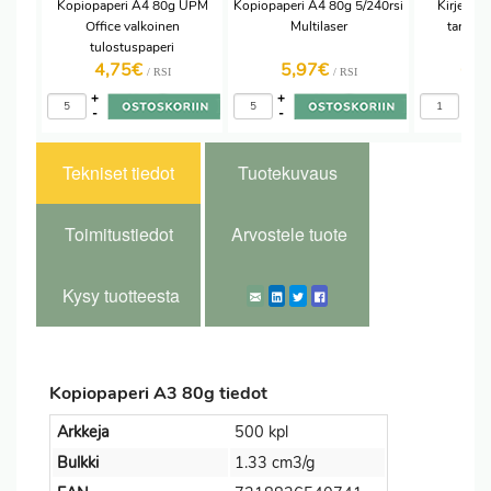
Kopiopaperi A4 80g UPM
Kopiopaperi A4 80g 5/240rsi
Kirjekuor
Office valkoinen
Multilaser
tarrasu
tulostuspaperi
4,75€
5,97€
69
/ RSI
/ RSI
+
+
+
-
-
-
Tekniset tiedot
Tuotekuvaus
Toimitustiedot
Arvostele tuote
Kysy tuotteesta
Kopiopaperi A3 80g tiedot
Arkkeja
500 kpl
Bulkki
1.33 cm3/g