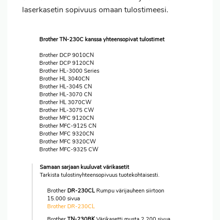
laserkasetin sopivuus omaan tulostimeesi.
Brother TN-230C kanssa yhteensopivat tulostimet
Brother DCP 9010CN
Brother DCP 9120CN
Brother HL-3000 Series
Brother HL 3040CN
Brother HL-3045 CN
Brother HL-3070 CN
Brother HL 3070CW
Brother HL-3075 CW
Brother MFC 9120CN
Brother MFC-9125 CN
Brother MFC 9320CN
Brother MFC 9320CW
Brother MFC-9325 CW
Samaan sarjaan kuuluvat värikasetit
Tarkista tulostinyhteensopivuus tuotekohtaisesti.
Brother
DR-230CL
Rumpu värijauheen siirtoon
15.000 sivua
Brother DR-230CL
Brother
TN-230BK
Värikasetti musta 2.200 sivua