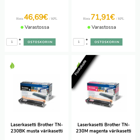
46,69€
71,91€
/ KPL
/ KPL
Hinta
Hinta
Varastossa
Varastossa
+
+
-
-
Poistotuote
Laserkasetti Brother TN-
Laserkasetti Brother TN-
230BK musta värikasetti
230M magenta värikasetti