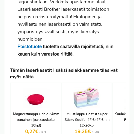
tarjoushintaan. Verkkokaupastamme tilaat
Laserkasetti Brother laserkasetit toimistoon
helposti rekisteröitymättä! Ekologinen ja
hyvälaatuinen laserkasetti on valmistettu
ympäristöystävällisesti, myös kierrätys
huomioiden.
Poistotuote
tuotetta saatavilla rajoitetusti, niin
kauan kuin varastoa riittää.
Tämän laserkasetit lisäksi asiakkaamme tilasivat
myös näitä
Magneettinappi Dahle 24mm
Muistilappu Post-it Super
Kuulakärkik
punainen (pakkauskoko:
Sticky Soulful 47,6x47,6mm
RX10 
10kpl)
12x90kpl
0,27€
19,25€
0,
/ KPL
/ PAK