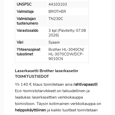
UNSPSC
44103103
Valmistaja
BROTHER
Valmistajan
TN230C
tuotenumero
Varastosaldo
3 kpl (Päivitetty: 07.08
2026)
Väri
Syaani
Yhteensopivat
Brother HL-3040CN/
tulostimet
HL-3070CDW/DCP-
9010CN
Laserkasetti Brother laserkasetin
TOIMITUSTIEDOT
Yli 140 € tilaus toimitetaan aina
rahtivapaasti!
Eco-toimistotarvikkeet on taloudellinen ja
laadukas laserkasettien verkkokauppa
toimistoon. Täysin kotimainen verkkokauppa on
helppokäyttöinen
ja kaikki tuotteet toimitetaan