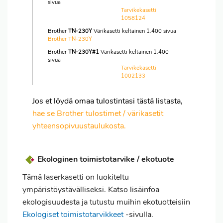
sivua
Tarvikekasetti
1058124
Brother
TN-230Y
Värikasetti keltainen 1.400 sivua
Brother TN-230Y
Brother
TN-230Y#1
Värikasetti keltainen 1.400
sivua
Tarvikekasetti
1002133
Jos et löydä omaa tulostintasi tästä listasta,
hae se Brother tulostimet / värikasetit
yhteensopivuustaulukosta.
Ekologinen toimistotarvike / ekotuote
Tämä laserkasetti on luokiteltu
ympäristöystävälliseksi. Katso lisäinfoa
ekologisuudesta ja tutustu muihin ekotuotteisiin
Ekologiset toimistotarvikkeet
-sivulla.