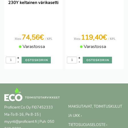
230Y keltainen värikasetti
74,56€
119,40€
/ KPL
/ KPL
Hinta
Hinta
Varastossa
Varastossa
+
+
-
-
MAKSUTAVAT, TOIMITUSKULUT
Proficient Co Oy
FI07452333
Ma-To 8-16, Pe 8-15 |
JA UKK ›
myynti@proficient.fi | Puh: 050
TIETOSUOJASELOSTE ›