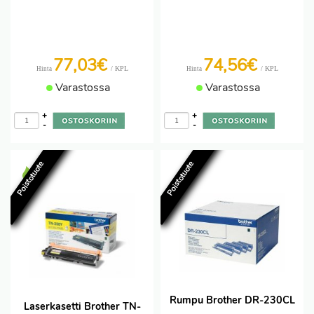
77,03€
74,56€
/ KPL
/ KPL
Hinta
Hinta
Varastossa
Varastossa
+
+
-
-
Poistotuote
Poistotuote
Rumpu Brother DR-230CL
Laserkasetti Brother TN-