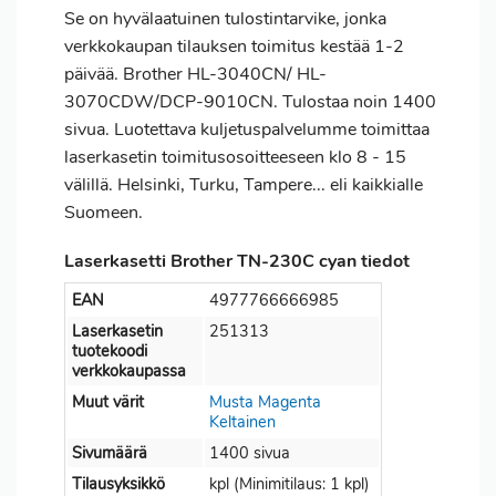
Se on hyvälaatuinen tulostintarvike, jonka
verkkokaupan tilauksen
toimitus
kestää 1-2
päivää. Brother HL-3040CN/ HL-
3070CDW/DCP-9010CN. Tulostaa noin 1400
sivua. Luotettava kuljetuspalvelumme toimittaa
laserkasetin toimitusosoitteeseen klo 8 - 15
välillä. Helsinki, Turku, Tampere... eli kaikkialle
Suomeen.
Laserkasetti Brother TN-230C cyan tiedot
EAN
4977766666985
Laserkasetin
251313
tuotekoodi
verkkokaupassa
Muut värit
Musta
Magenta
Keltainen
Sivumäärä
1400 sivua
Tilausyksikkö
kpl (Minimitilaus: 1 kpl)