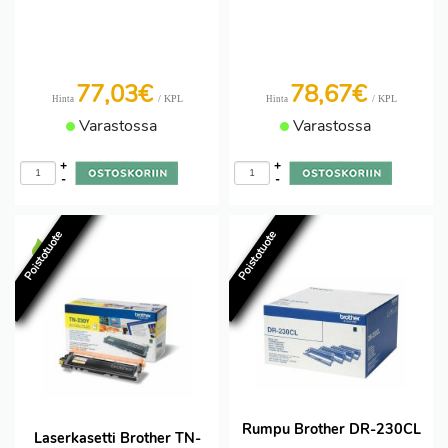
77,03€
78,67€
/ KPL
/ KPL
Hinta
Hinta
Varastossa
Varastossa
+
+
-
-
Poistotuote
Poistotuote
Rumpu Brother DR-230CL
Laserkasetti Brother TN-