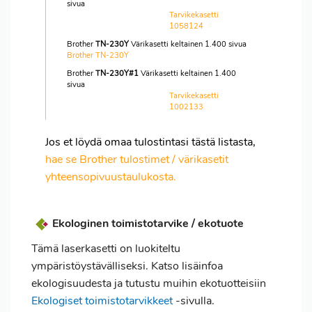
sivua
Tarvikekasetti
1058124
Brother
TN-230Y
Värikasetti keltainen 1.400 sivua
Brother TN-230Y
Brother
TN-230Y#1
Värikasetti keltainen 1.400
sivua
Tarvikekasetti
1002133
Jos et löydä omaa tulostintasi tästä listasta,
hae se Brother tulostimet / värikasetit
yhteensopivuustaulukosta.
Ekologinen toimistotarvike / ekotuote
Tämä laserkasetti on luokiteltu
ympäristöystävälliseksi. Katso lisäinfoa
ekologisuudesta ja tutustu muihin ekotuotteisiin
Ekologiset toimistotarvikkeet
-sivulla.