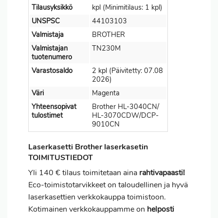
Tilausyksikkö
kpl (Minimitilaus: 1 kpl)
UNSPSC
44103103
Valmistaja
BROTHER
Valmistajan
TN230M
tuotenumero
Varastosaldo
2 kpl (Päivitetty: 07.08
2026)
Väri
Magenta
Yhteensopivat
Brother HL-3040CN/
tulostimet
HL-3070CDW/DCP-
9010CN
Laserkasetti Brother laserkasetin
TOIMITUSTIEDOT
Yli 140 € tilaus toimitetaan aina
rahtivapaasti!
Eco-toimistotarvikkeet on taloudellinen ja hyvä
laserkasettien verkkokauppa toimistoon.
Kotimainen verkkokauppamme on
helposti