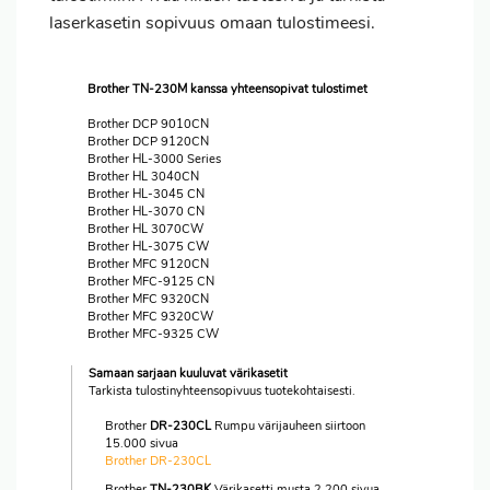
laserkasetin sopivuus omaan tulostimeesi.
Brother TN-230M kanssa yhteensopivat tulostimet
Brother DCP 9010CN
Brother DCP 9120CN
Brother HL-3000 Series
Brother HL 3040CN
Brother HL-3045 CN
Brother HL-3070 CN
Brother HL 3070CW
Brother HL-3075 CW
Brother MFC 9120CN
Brother MFC-9125 CN
Brother MFC 9320CN
Brother MFC 9320CW
Brother MFC-9325 CW
Samaan sarjaan kuuluvat värikasetit
Tarkista tulostinyhteensopivuus tuotekohtaisesti.
Brother
DR-230CL
Rumpu värijauheen siirtoon
15.000 sivua
Brother DR-230CL
Brother
TN-230BK
Värikasetti musta 2.200 sivua