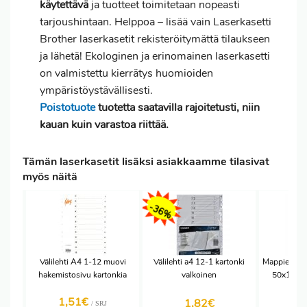
käytettävä
ja tuotteet toimitetaan nopeasti
tarjoushintaan. Helppoa – lisää vain Laserkasetti
Brother laserkasetit rekisteröitymättä tilaukseen
ja lähetä! Ekologinen ja erinomainen laserkasetti
on valmistettu kierrätys huomioiden
ympäristöystävällisesti.
Poistotuote
tuotetta saatavilla rajoitetusti, niin
kauan kuin varastoa riittää.
Tämän laserkasetit lisäksi asiakkaamme tilasivat
myös näitä
-36%
Välilehti A4 1-12 muovi
Välilehti a4 12-1 kartonki
Mappietiket
hakemistosivu kartonkia
valkoinen
50x111 m
1,51€
5,
1,82
€
/ SRJ