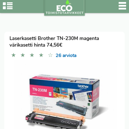
Laserkasetti Brother TN-230M magenta
värikasetti hinta 74,56€
★
★
★
★
☆
26 arviota