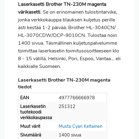
Laserkasetti Brother TN-230M magenta
värikasetti
. Se on erinomainen tulostintarvike,
jonka verkkokauppa tilauksen kuljetus perille
asti kestää 1-2 päivää. Brother HL-3040CN/
HL-3070CDW/DCP-9010CN. Tulostaa noin
1400 sivua. Täsmällinen kuljetuspalvelumme
toimittaa laserkasetin toimitusosoitteeseen klo
8 - 15 välillä. Helsinki, Pori, Espoo, Vantaa... eli
kaikkialle Suomeen.
Laserkasetti Brother TN-230M magenta
tiedot
EAN
4977766666978
Laserkasetin
251312
tuotekoodi
verkkokaupassa
Muut värit
Musta
Cyan
Keltainen
Sivumäärä
1400 sivua