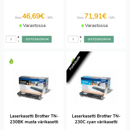
46,69€
71,91€
/ KPL
/ KPL
Hinta
Hinta
Varastossa
Varastossa
+
+
-
-
Poistotuote
Laserkasetti Brother TN-
Laserkasetti Brother TN-
230BK musta värikasetti
230C cyan värikasetti