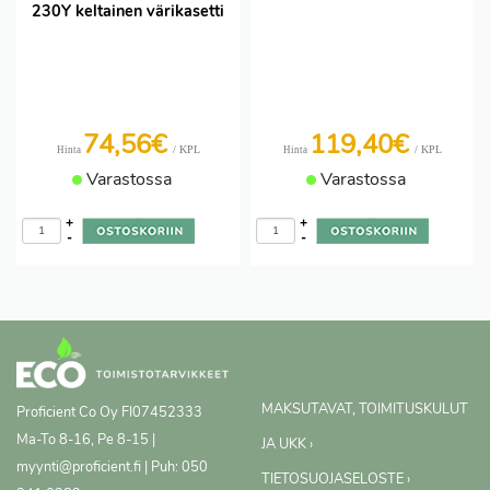
230Y keltainen värikasetti
74,56€
119,40€
/ KPL
/ KPL
Hinta
Hinta
Varastossa
Varastossa
+
+
-
-
MAKSUTAVAT, TOIMITUSKULUT
Proficient Co Oy
FI07452333
Ma-To 8-16, Pe 8-15 |
JA UKK ›
myynti@proficient.fi | Puh: 050
TIETOSUOJASELOSTE ›