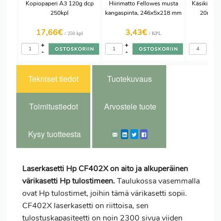
Kopiopaperi A3 120g dcp
Hiirimatto Fellowes musta
Käsikiriste
250kpl
kangaspinta, 246x5x218 mm
20mic 
17,66€
3,43€
3,
/ 250 kpl
/ KPL
+
+
+
-
-
-
Tekniset tiedot
Tuotekuvaus
Toimitustiedot
Arvostele tuote
Kysy tuotteesta
Laserkasetti Hp CF402X on aito ja alkuperäinen
värikasetti Hp tulostimeen.
Taulukossa vasemmalla
ovat Hp tulostimet, joihin tämä värikasetti sopii.
CF402X laserkasetti on riittoisa, sen
tulostuskapasiteetti on noin 2300 sivua viiden