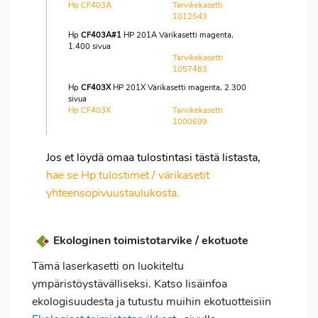
Hp CF403A
Tarvikekasetti
1012543
Hp
CF403A#1
HP 201A Värikasetti magenta,
1.400 sivua
Tarvikekasetti
1057483
Hp
CF403X
HP 201X Värikasetti magenta, 2.300
sivua
Hp CF403X
Tarvikekasetti
1000699
Jos et löydä omaa tulostintasi tästä listasta,
hae se Hp tulostimet / värikasetit
yhteensopivuustaulukosta.
Ekologinen toimistotarvike / ekotuote
Tämä laserkasetti on luokiteltu
ympäristöystävälliseksi. Katso lisäinfoa
ekologisuudesta ja tutustu muihin ekotuotteisiin