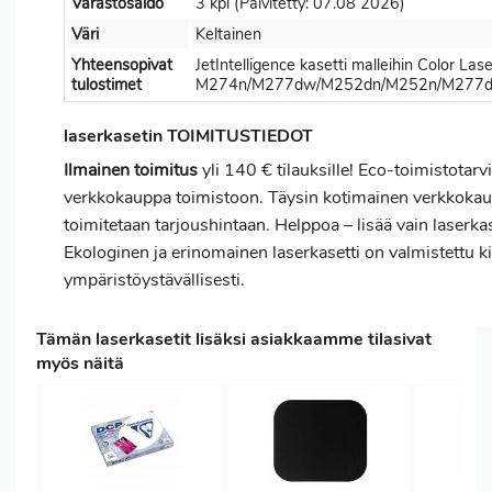
Varastosaldo
3 kpl (Päivitetty: 07.08 2026)
Väri
Keltainen
Yhteensopivat
JetIntelligence kasetti malleihin Color Lase
tulostimet
M274n/M277dw/M252dn/M252n/M277d
laserkasetin TOIMITUSTIEDOT
Ilmainen toimitus
yli 140 € tilauksille! Eco-toimistotarv
verkkokauppa toimistoon. Täysin kotimainen verkkoka
toimitetaan tarjoushintaan. Helppoa – lisää vain laserkas
Ekologinen ja erinomainen laserkasetti on valmistettu 
ympäristöystävällisesti.
Tämän laserkasetit lisäksi asiakkaamme tilasivat
myös näitä