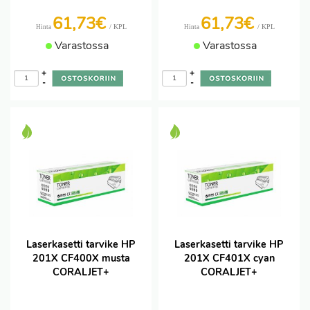
61,73€
61,73€
/ KPL
/ KPL
Hinta
Hinta
Varastossa
Varastossa
+
+
-
-
Laserkasetti tarvike HP
Laserkasetti tarvike HP
201X CF400X musta
201X CF401X cyan
CORALJET+
CORALJET+