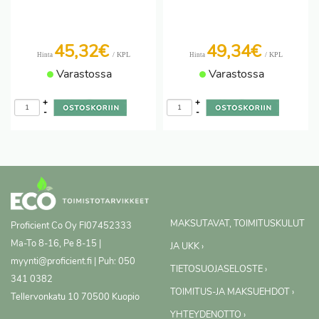
45,32€
49,34€
/ KPL
/ KPL
Hinta
Hinta
Varastossa
Varastossa
+
+
-
-
MAKSUTAVAT, TOIMITUSKULUT
Proficient Co Oy
FI07452333
Ma-To 8-16, Pe 8-15 |
JA UKK ›
myynti@proficient.fi | Puh: 050
TIETOSUOJASELOSTE ›
341 0382
TOIMITUS-JA MAKSUEHDOT ›
Tellervonkatu 10 70500 Kuopio
YHTEYDENOTTO ›