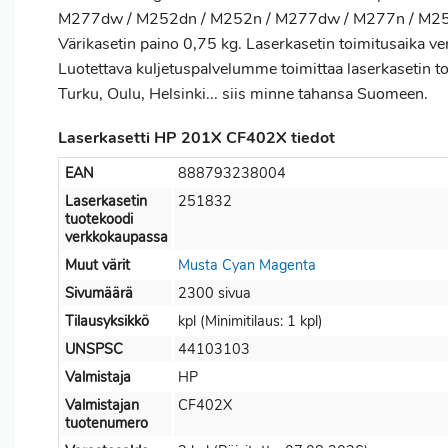
M277dw / M252dn / M252n / M277dw / M277n / M25
Värikasetin paino 0,75 kg. Laserkasetin toimitusaika ve
Luotettava kuljetuspalvelumme toimittaa laserkasetin toi
Turku, Oulu, Helsinki... siis minne tahansa Suomeen.
Laserkasetti HP 201X CF402X tiedot
EAN
888793238004
Laserkasetin
251832
tuotekoodi
verkkokaupassa
Muut värit
Musta
Cyan
Magenta
Sivumäärä
2300 sivua
Tilausyksikkö
kpl (Minimitilaus: 1 kpl)
UNSPSC
44103103
Valmistaja
HP
Valmistajan
CF402X
tuotenumero