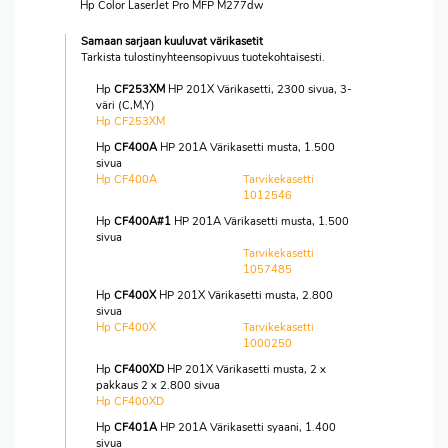
Hp Color LaserJet Pro MFP M277dw
Samaan sarjaan kuuluvat värikasetit
Tarkista tulostinyhteensopivuus tuotekohtaisesti.
Hp
CF253XM
HP 201X Värikasetti, 2300 sivua, 3-
väri (C,M,Y)
Hp CF253XM
Hp
CF400A
HP 201A Värikasetti musta, 1.500
sivua
Hp CF400A
Tarvikekasetti
1012546
Hp
CF400A#1
HP 201A Värikasetti musta, 1.500
sivua
Tarvikekasetti
1057485
Hp
CF400X
HP 201X Värikasetti musta, 2.800
sivua
Hp CF400X
Tarvikekasetti
1000250
Hp
CF400XD
HP 201X Värikasetti musta, 2 x
pakkaus 2 x 2.800 sivua
Hp CF400XD
Hp
CF401A
HP 201A Värikasetti syaani, 1.400
sivua