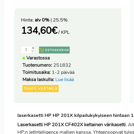
Hinta:
alv 0%
| 25.5%
134,60
€
/ KPL
+
-
Varastossa
Tuotenumero:
251832
Toimitusaika:
1-2 päivää
Maksa laskulla:
Lue lisää
TUOTE VERTAILU
laserkasetti HP HP 201X kilpailukykyiseen hintaan 
Laserkasetti HP 201X CF402X keltainen värikasetti
. A
HP:n JetIntelligence mallien kanssa. Yhteensopivat tul