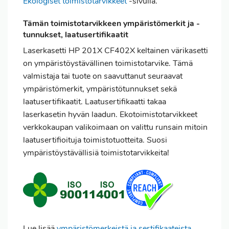
Ekologiset toimistotarvikkeet
-sivulla.
Tämän toimistotarvikkeen ympäristömerkit ja -
tunnukset, laatusertifikaatit
Laserkasetti HP 201X CF402X keltainen värikasetti
on ympäristöystävällinen toimistotarvike. Tämä
valmistaja tai tuote on saavuttanut seuraavat
ympäristömerkit, ympäristötunnukset sekä
laatusertifikaatit. Laatusertifikaatti takaa
laserkasetin hyvän laadun. Ekotoimistotarvikkeet
verkkokaupan valikoimaan on valittu runsain mitoin
laatusertifioituja toimistotuotteita. Suosi
ympäristöystävällisiä toimistotarvikkeita!
Lue lisää
ympäristömerkeistä ja sertifikaateista
.