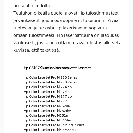
prosentin peitolla.
Taulukon oikealla puolella ovat Hp tulostinmusteet
ja värikasetit, joista osa sopii em. tulostimiin. Avaa
tuotesivu ja tarkista Hp laserkasetin sopivuus
omaan tulostimeesi. Hp laserpatruuna on laadukas
värikasetti, jossa on erittäin terävä tulostusjälki sekä
kuvissa, että tekstissä.
Hp CF402X kanssa yhteensopivat tulostimet
Hp Color LaserJet Pro M 250 Series
Hp Color LaserJet Pro M 270 Series
Hp Color LaserJet Pro M 274 dn
Hp Color LaserJet Pro M 274 n
Hp Color LaserJet Pro M 277 dw
Hp Color LaserJet Pro M 277 n
Hp Color LaserJet Pro M252dn
Hp Color LaserJet Pro M252dw
Hp Color LaserJet Pro M252n
Hp Color LaserJet Pro M277dw
Hp Color LaserJet Pro MFP M 270 Series
Hp Color LaserJet Pro MFP M277dn