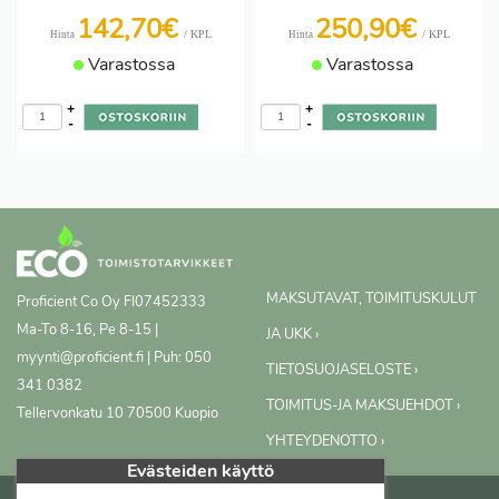
142,70€
250,90€
/ KPL
/ KPL
Hinta
Hinta
Varastossa
Varastossa
+
+
-
-
MAKSUTAVAT, TOIMITUSKULUT
Proficient Co Oy
FI07452333
Ma-To 8-16, Pe 8-15 |
JA UKK ›
myynti@proficient.fi | Puh: 050
TIETOSUOJASELOSTE ›
341 0382
TOIMITUS-JA MAKSUEHDOT ›
Tellervonkatu 10 70500 Kuopio
YHTEYDENOTTO ›
Evästeiden käyttö