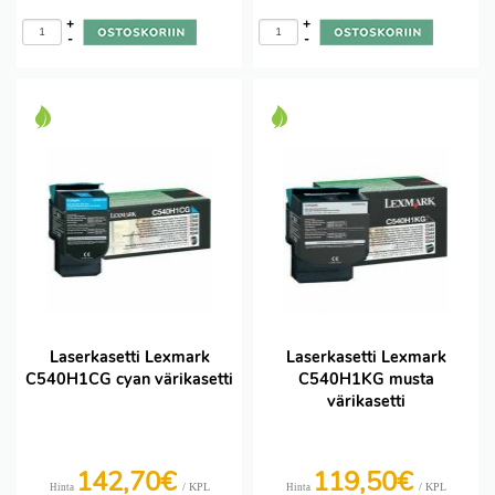
+
+
-
-
Laserkasetti Lexmark
Laserkasetti Lexmark
C540H1CG cyan värikasetti
C540H1KG musta
värikasetti
142,70€
119,50€
/ KPL
/ KPL
Hinta
Hinta