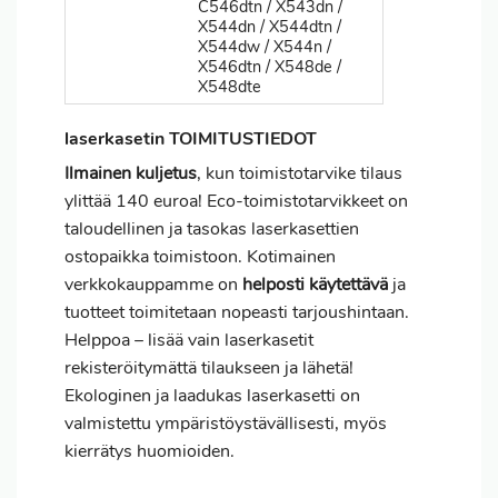
C546dtn / X543dn /
X544dn / X544dtn /
X544dw / X544n /
X546dtn / X548de /
X548dte
laserkasetin TOIMITUSTIEDOT
Ilmainen kuljetus
, kun toimistotarvike tilaus
ylittää 140 euroa! Eco-toimistotarvikkeet on
taloudellinen ja tasokas laserkasettien
ostopaikka toimistoon. Kotimainen
verkkokauppamme on
helposti käytettävä
ja
tuotteet toimitetaan nopeasti tarjoushintaan.
Helppoa – lisää vain laserkasetit
rekisteröitymättä tilaukseen ja lähetä!
Ekologinen ja laadukas laserkasetti on
valmistettu ympäristöystävällisesti, myös
kierrätys huomioiden.