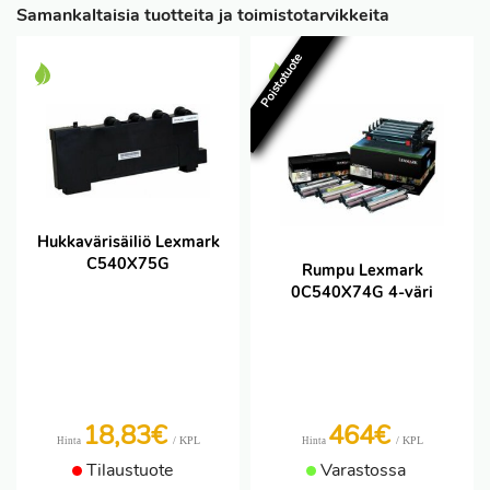
Samankaltaisia tuotteita ja toimistotarvikkeita
Poistotuote
Hukkavärisäiliö Lexmark
C540X75G
Rumpu Lexmark
0C540X74G 4-väri
18,83€
464€
/ KPL
/ KPL
Hinta
Hinta
Tilaustuote
Varastossa