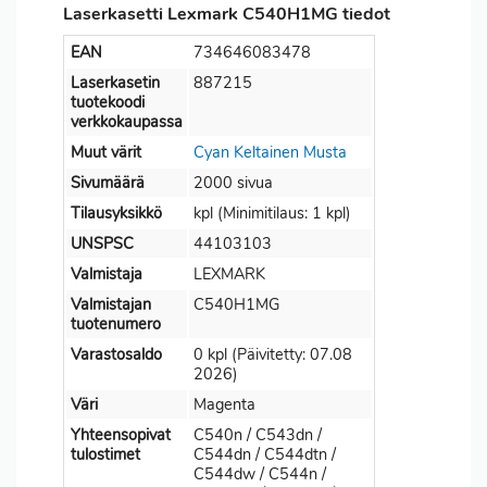
Laserkasetti Lexmark C540H1MG tiedot
EAN
734646083478
Laserkasetin
887215
tuotekoodi
verkkokaupassa
Muut värit
Cyan
Keltainen
Musta
Sivumäärä
2000 sivua
Tilausyksikkö
kpl (Minimitilaus: 1 kpl)
UNSPSC
44103103
Valmistaja
LEXMARK
Valmistajan
C540H1MG
tuotenumero
Varastosaldo
0 kpl (Päivitetty: 07.08
2026)
Väri
Magenta
Yhteensopivat
C540n / C543dn /
tulostimet
C544dn / C544dtn /
C544dw / C544n /