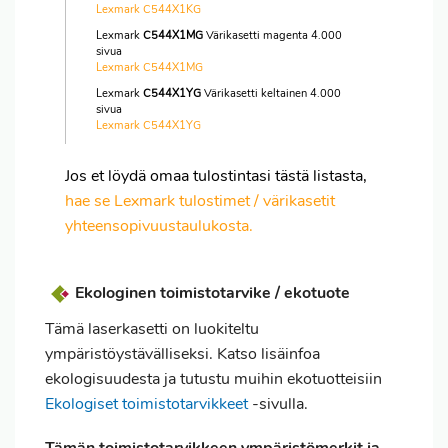
Lexmark C544X1KG
Lexmark
C544X1MG
Värikasetti magenta 4.000
sivua
Lexmark C544X1MG
Lexmark
C544X1YG
Värikasetti keltainen 4.000
sivua
Lexmark C544X1YG
Jos et löydä omaa tulostintasi tästä listasta,
hae se Lexmark tulostimet / värikasetit
yhteensopivuustaulukosta.
Ekologinen toimistotarvike / ekotuote
Tämä laserkasetti on luokiteltu
ympäristöystävälliseksi. Katso lisäinfoa
ekologisuudesta ja tutustu muihin ekotuotteisiin
Ekologiset toimistotarvikkeet
-sivulla.
Tämän toimistotarvikkeen ympäristömerkit ja -