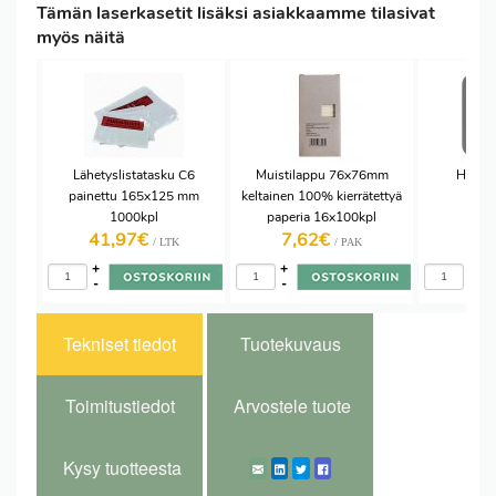
Tämän laserkasetit lisäksi asiakkaamme tilasivat
myös näitä
Lähetyslistatasku C6
Muistilappu 76x76mm
Hiirim
painettu 165x125 mm
keltainen 100% kierrätettyä
1000kpl
paperia 16x100kpl
41,97€
7,62€
1,
/ LTK
/ PAK
+
+
+
-
-
-
Tekniset tiedot
Tuotekuvaus
Toimitustiedot
Arvostele tuote
Kysy tuotteesta