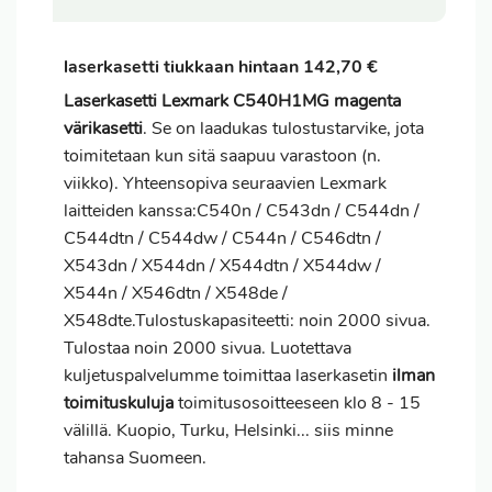
laserkasetti tiukkaan hintaan 142,70 €
Laserkasetti Lexmark C540H1MG magenta
värikasetti
. Se on laadukas tulostustarvike, jota
toimitetaan kun sitä saapuu varastoon (n.
viikko). Yhteensopiva seuraavien Lexmark
laitteiden kanssa:C540n / C543dn / C544dn /
C544dtn / C544dw / C544n / C546dtn /
X543dn / X544dn / X544dtn / X544dw /
X544n / X546dtn / X548de /
X548dte.Tulostuskapasiteetti: noin 2000 sivua.
Tulostaa noin 2000 sivua. Luotettava
kuljetuspalvelumme toimittaa laserkasetin
ilman
toimituskuluja
toimitusosoitteeseen klo 8 - 15
välillä. Kuopio, Turku, Helsinki... siis minne
tahansa Suomeen.