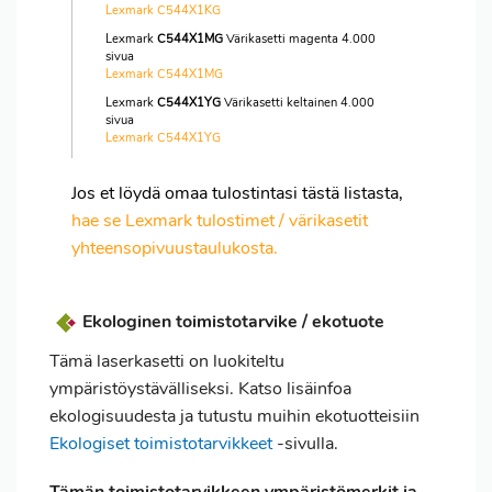
Lexmark C544X1KG
Lexmark
C544X1MG
Värikasetti magenta 4.000
sivua
Lexmark C544X1MG
Lexmark
C544X1YG
Värikasetti keltainen 4.000
sivua
Lexmark C544X1YG
Jos et löydä omaa tulostintasi tästä listasta,
hae se Lexmark tulostimet / värikasetit
yhteensopivuustaulukosta.
Ekologinen toimistotarvike / ekotuote
Tämä laserkasetti on luokiteltu
ympäristöystävälliseksi. Katso lisäinfoa
ekologisuudesta ja tutustu muihin ekotuotteisiin
Ekologiset toimistotarvikkeet
-sivulla.
Tämän toimistotarvikkeen ympäristömerkit ja -