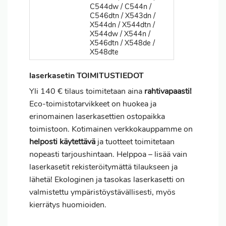
C544dw / C544n /
C546dtn / X543dn /
X544dn / X544dtn /
X544dw / X544n /
X546dtn / X548de /
X548dte
laserkasetin TOIMITUSTIEDOT
Yli 140 € tilaus toimitetaan aina
rahtivapaasti!
Eco-toimistotarvikkeet on huokea ja
erinomainen laserkasettien ostopaikka
toimistoon. Kotimainen verkkokauppamme on
helposti käytettävä
ja tuotteet toimitetaan
nopeasti tarjoushintaan. Helppoa – lisää vain
laserkasetit rekisteröitymättä tilaukseen ja
lähetä! Ekologinen ja tasokas laserkasetti on
valmistettu ympäristöystävällisesti, myös
kierrätys huomioiden.