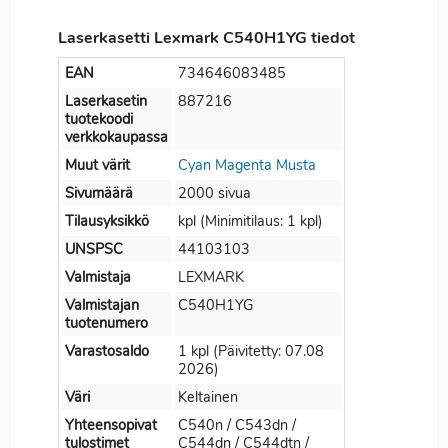
Laserkasetti Lexmark C540H1YG tiedot
EAN
734646083485
Laserkasetin
887216
tuotekoodi
verkkokaupassa
Muut värit
Cyan
Magenta
Musta
Sivumäärä
2000 sivua
Tilausyksikkö
kpl (Minimitilaus: 1 kpl)
UNSPSC
44103103
Valmistaja
LEXMARK
Valmistajan
C540H1YG
tuotenumero
Varastosaldo
1 kpl (Päivitetty: 07.08
2026)
Väri
Keltainen
Yhteensopivat
C540n / C543dn /
tulostimet
C544dn / C544dtn /