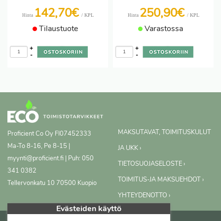
142,70€
250,90€
/ KPL
/ KPL
Hinta
Hinta
Tilaustuote
Varastossa
+
+
-
-
MAKSUTAVAT, TOIMITUSKULUT
Proficient Co Oy
FI07452333
Ma-To 8-16, Pe 8-15 |
JA UKK ›
myynti@proficient.fi | Puh: 050
TIETOSUOJASELOSTE ›
341 0382
TOIMITUS-JA MAKSUEHDOT ›
Tellervonkatu 10 70500 Kuopio
YHTEYDENOTTO ›
Evästeiden käyttö