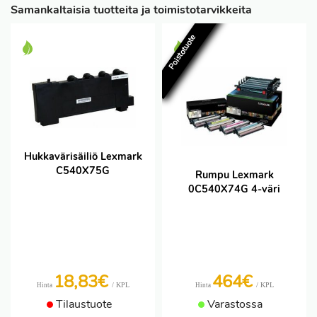
Samankaltaisia tuotteita ja toimistotarvikkeita
Poistotuote
Hukkavärisäiliö Lexmark
C540X75G
Rumpu Lexmark
0C540X74G 4-väri
18,83€
464€
/ KPL
/ KPL
Hinta
Hinta
Tilaustuote
Varastossa