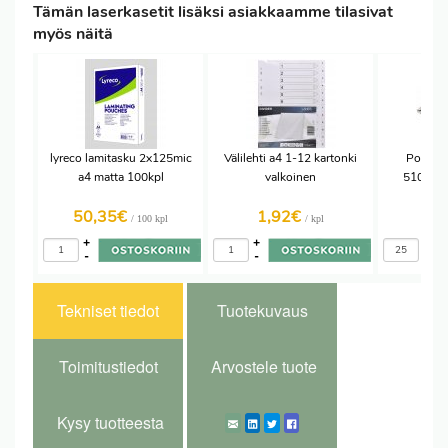
Tämän laserkasetit lisäksi asiakkaamme tilasivat
myös näitä
lyreco lamitasku 2x125mic
Välilehti a4 1-12 kartonki
Postitu
a4 matta 100kpl
valkoinen
510x70m
50,35€
1,92€
1,
/ 100 kpl
/ kpl
+
+
+
-
-
-
Tekniset tiedot
Tuotekuvaus
Toimitustiedot
Arvostele tuote
Kysy tuotteesta