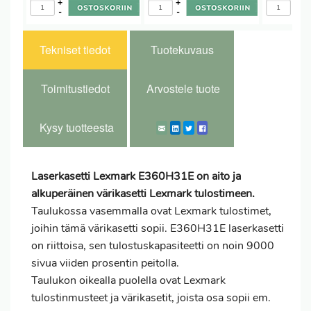
+
+
+
-
-
-
Tekniset tiedot
Tuotekuvaus
Toimitustiedot
Arvostele tuote
Kysy tuotteesta
Laserkasetti Lexmark E360H31E on aito ja
alkuperäinen värikasetti Lexmark tulostimeen.
Taulukossa vasemmalla ovat Lexmark tulostimet,
joihin tämä värikasetti sopii. E360H31E laserkasetti
on riittoisa, sen tulostuskapasiteetti on noin 9000
sivua viiden prosentin peitolla.
Taulukon oikealla puolella ovat Lexmark
tulostinmusteet ja värikasetit, joista osa sopii em.