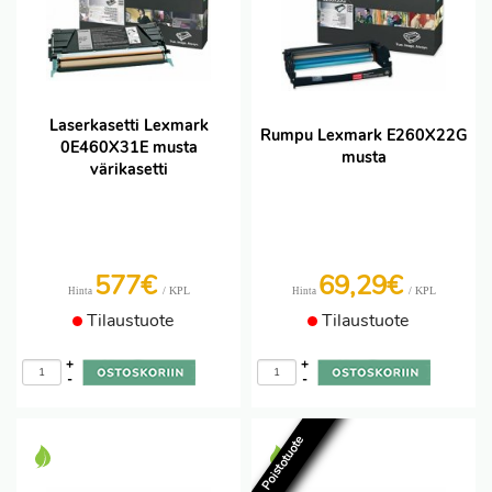
Laserkasetti Lexmark
Rumpu Lexmark E260X22G
0E460X31E musta
musta
värikasetti
577€
69,29€
/ KPL
/ KPL
Hinta
Hinta
Tilaustuote
Tilaustuote
+
+
-
-
Poistotuote