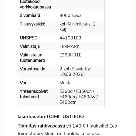
tuotekoodi
verkkokaupassa
Sivumäärä
9000 sivua
Tilausyksikkö
kpl (Minimitilaus: 1
kpl)
UNSPSC
44103103
Valmistaja
LEXMARK
Valmistajan
E360H31E
tuotenumero
Varastosaldo
2 kpl (Päivitetty:
10.08 2026)
Väri
Musta
Yhteensopivat
E360d / E360dn /
tulostimet
E460dn / E460dw /
E462dtn
laserkasetin TOIMITUSTIEDOT
Toimitus
rahtivapaasti
yli 140 € tilauksille! Eco-
toimistotarvikkeet on huokea ja tasokas