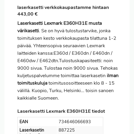
laserkasetti verkkokaupastamme hintaan
443,00 €
Laserkasetti Lexmark E360H31E musta
värikasetti
. Se on hyvä tulostustarvike, jonka
toimituksen kesto verkkokaupasta tilattuna 1-2
päivää. Yhteensopiva seuraavien Lexmark
laitteiden kanssa:E360d / E360dn / E460dn /
E460dw / E462dtn.Tulostuskapasiteetti: noin
9000 sivua. Tulostaa noin 9000 sivua. Tehokas
kuljetuspalvelumme toimittaa laserkasetin
ilman
toimituskuluja
toimitusosoitteeseen klo 8 - 15
välillä. Kuopio, Turku, Helsinki... toisin sanoen
kaikkialle Suomeen.
Laserkasetti Lexmark E360H31E tiedot
EAN
734646066693
Laserkasetin
887225