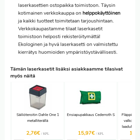
laserkasettien ostopaikka toimistoon. Täysin
kotimainen verkkokauppa on
helppokäyttöinen
ja kaikki tuotteet toimitetaan tarjoushintaan.
Verkkokaupastamme tilaat laserkasetit
toimistoon helposti rekisteröitymättä!
Ekologinen ja hyvä laserkasetti on valmistettu
kierrätys huomioiden ympäristöystävällisesti.
Tämän laserkasetit lisäksi asiakkaamme tilasivat
myös näitä
Säiliöteroitin Dahle One 1
Ensiapupakkaus Cederroth S
Fläppitaul
metalliterällä
valkoinen
laadukas D
2,76€
15,97€
108
edulli
/ KPL
/ KPL