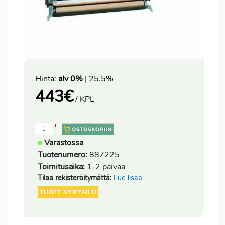
Hinta:
alv 0%
| 25.5%
443
€
/ KPL
+
-
Varastossa
Tuotenumero:
887225
Toimitusaika:
1-2 päivää
Tilaa rekisteröitymättä:
Lue lisää
TUOTE VERTAILU