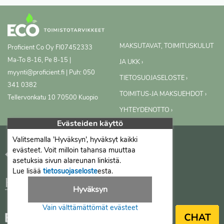
MAKSUTAVAT, TOIMITUSKULUT
Proficient Co Oy
FI07452333
Ma-To 8-16, Pe 8-15 |
JA UKK ›
myynti@proficient.fi | Puh: 050
TIETOSUOJASELOSTE ›
341 0382
TOIMITUS-JA MAKSUEHDOT ›
Tellervonkatu 10 70500 Kuopio
YHTEYDENOTTO ›
Evästeiden käyttö
Valitsemalla ’Hyväksyn’, hyväksyt kaikki
evästeet. Voit milloin tahansa muuttaa
asetuksia sivun alareunan linkistä.
Lue lisää
tietosuojaseloste
esta.
Hyväksyn
Vain välttämättömät evästeet