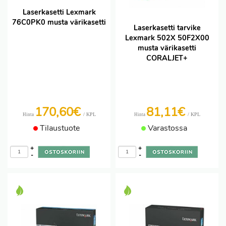
Laserkasetti Lexmark
76C0PK0 musta värikasetti
Laserkasetti tarvike
Lexmark 502X 50F2X00
musta värikasetti
CORALJET+
170,60€
81,11€
/ KPL
/ KPL
Hinta
Hinta
Tilaustuote
Varastossa
+
+
-
-