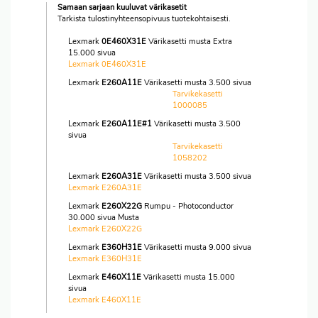
Samaan sarjaan kuuluvat värikasetit
Tarkista tulostinyhteensopivuus tuotekohtaisesti.
Lexmark
0E460X31E
Värikasetti musta Extra
15.000 sivua
Lexmark 0E460X31E
Lexmark
E260A11E
Värikasetti musta 3.500 sivua
Tarvikekasetti
1000085
Lexmark
E260A11E#1
Värikasetti musta 3.500
sivua
Tarvikekasetti
1058202
Lexmark
E260A31E
Värikasetti musta 3.500 sivua
Lexmark E260A31E
Lexmark
E260X22G
Rumpu - Photoconductor
30.000 sivua Musta
Lexmark E260X22G
Lexmark
E360H31E
Värikasetti musta 9.000 sivua
Lexmark E360H31E
Lexmark
E460X11E
Värikasetti musta 15.000
sivua
Lexmark E460X11E