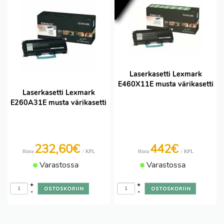
Laserkasetti Lexmark
E460X11E musta värikasetti
Laserkasetti Lexmark
E260A31E musta värikasetti
232,60€
442€
/ KPL
/ KPL
Hinta
Hinta
Varastossa
Varastossa
+
+
-
-