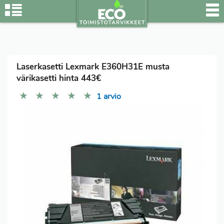
Laserkasetti Lexmark E360H31E musta
värikasetti hinta 443€
★
★
★
★
★
1 arvio