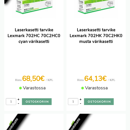
Laserkasetti tarvike
Laserkasetti tarvike
Lexmark 702HC 70C2HC0
Lexmark 702HK 70C2HK0
cyan värikasetti
musta värikasetti
68,50€
64,13€
/ KPL
/ KPL
Hinta
Hinta
Varastossa
Varastossa
+
+
-
-
Poistotuote
Poistotuote