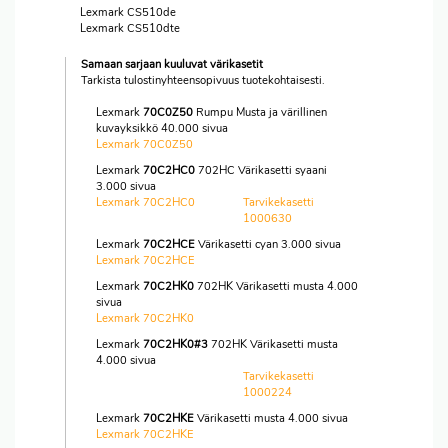
Lexmark CS510de
Lexmark CS510dte
Samaan sarjaan kuuluvat värikasetit
Tarkista tulostinyhteensopivuus tuotekohtaisesti.
Lexmark
70C0Z50
Rumpu Musta ja värillinen
kuvayksikkö 40.000 sivua
Lexmark 70C0Z50
Lexmark
70C2HC0
702HC Värikasetti syaani
3.000 sivua
Lexmark 70C2HC0
Tarvikekasetti
1000630
Lexmark
70C2HCE
Värikasetti cyan 3.000 sivua
Lexmark 70C2HCE
Lexmark
70C2HK0
702HK Värikasetti musta 4.000
sivua
Lexmark 70C2HK0
Lexmark
70C2HK0#3
702HK Värikasetti musta
4.000 sivua
Tarvikekasetti
1000224
Lexmark
70C2HKE
Värikasetti musta 4.000 sivua
Lexmark 70C2HKE