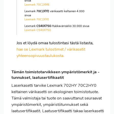
sivua
Lexmark 70C2XME
Lexmark
70C2XYE
värikasetti keltainen 4.000
sivua
Lexmark 70C2XYE
Lexmark
C540X75G
Hukkavärisäiliö 30.000 sivua
Lexmark C540X75G
Jos et löydä omaa tulostintasi tästä listasta,
hae se Lexmark tulostimet / värikasetit
yhteensopivuustaulukosta.
Tämän toimistotarvikkeen ympäristömerkit ja -
tunnukset, laatusertifikaatit
Laserkasetti tarvike Lexmark 702HY 70C2HY0
keltainen värikasetti on ekologinen toimistotuote.
Tämä valmistaja tai tuote on saavuttanut seuraavat
ympäristömerkit, ympäristötunnukset sekä
laatusertifikaatit. Laatusertifikaatti takaa laserkasetti