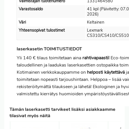
Valmistajan tuotenumero
1331464580
Varastosaldo
41 kpl (Päivitetty: 07.
2026)
Väri
Keltainen
Yhteensopivat tulostimet
Lexmark
CS310/CS410/CS510
laserkasetin TOIMITUSTIEDOT
Yli 140 € tilaus toimitetaan aina
rahtivapaasti!
Eco-toimi
taloudellinen ja laadukas laserkasettien ostopaikka toim
Kotimainen verkkokauppamme on
helposti käytettävä
ja
toimitetaan nopeasti tarjoushintaan. Helppoa – lisää vai
rekisteröitymättä tilaukseen ja lähetä! Ekologinen ja hyv
valmistettu kierrätys huomioiden ympäristöystävällisest
Tämän laserkasetti tarvikeet lisäksi asiakkaamme
tilasivat myös näitä