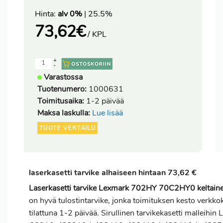
Hinta:
alv 0%
| 25.5%
73,62
€
/ KPL
+
-
Varastossa
Tuotenumero:
1000631
Toimitusaika:
1-2 päivää
Maksa laskulla:
Lue lisää
TUOTE VERTAILU
laserkasetti tarvike alhaiseen hintaan 73,62 €
Laserkasetti tarvike Lexmark 702HY 70C2HY0 keltainen
on hyvä tulostintarvike, jonka toimituksen kesto verkk
tilattuna 1-2 päivää. Sirullinen tarvikekasetti malleihin