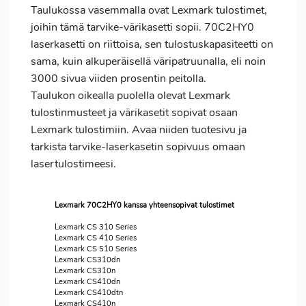
Taulukossa vasemmalla ovat Lexmark tulostimet,
joihin tämä tarvike-värikasetti sopii. 70C2HY0
laserkasetti on riittoisa, sen tulostuskapasiteetti on
sama, kuin alkuperäisellä väripatruunalla, eli noin
3000 sivua viiden prosentin peitolla.
Taulukon oikealla puolella olevat Lexmark
tulostinmusteet ja värikasetit sopivat osaan
Lexmark tulostimiin. Avaa niiden tuotesivu ja
tarkista tarvike-laserkasetin sopivuus omaan
lasertulostimeesi.
Lexmark 70C2HY0 kanssa yhteensopivat tulostimet
Lexmark CS 310 Series
Lexmark CS 410 Series
Lexmark CS 510 Series
Lexmark CS310dn
Lexmark CS310n
Lexmark CS410dn
Lexmark CS410dtn
Lexmark CS410n