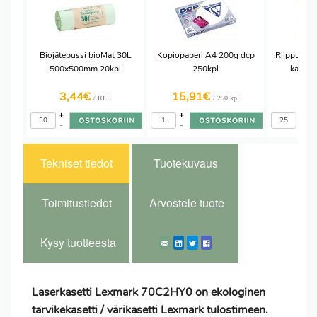
Biojätepussi bioMat 30L
Kopiopaperi A4 200g dcp
Riippukans
500x500mm 20kpl
250kpl
kartonk
3,44€
15,91€
1,
/ RLL
/ 250 kpl
+
+
+
-
-
-
Tekniset tiedot
Tuotekuvaus
Toimitustiedot
Arvostele tuote
Kysy tuotteesta
Laserkasetti Lexmark 70C2HY0 on ekologinen
tarvikekasetti / värikasetti Lexmark tulostimeen.