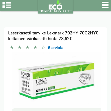
Laserkasetti tarvike Lexmark 702HY 70C2HY0
keltainen värikasetti hinta 73,62€
★
★
★
★
☆
6 arviota