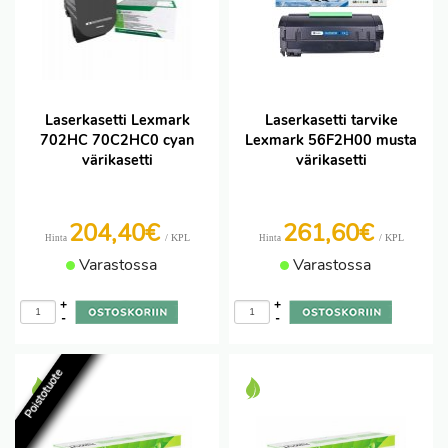
Laserkasetti Lexmark
Laserkasetti tarvike
702HC 70C2HC0 cyan
Lexmark 56F2H00 musta
värikasetti
värikasetti
204,40€
261,60€
/ KPL
/ KPL
Hinta
Hinta
Varastossa
Varastossa
+
+
-
-
Poistotuote