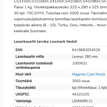
CS310n/CS310dn/CS410n/CS410dn/CS410dtn/CS51
Paino 1 kg. Yksikköpakkauskoko 325 x 280 x 325 (mm
30 kpl. 70C2HY0. Tulostaa noin 3000 sivua. Täsmälli
sopimuskuljetuksemme toimittaa laserkasetin toimitus
työpäivän aikana (8 - 15). Turku, Oulu, Helsinki... toisi
kaikkialle Suomeen.
Laserkasetti tarvike Lexmark tiedot
EAN
6419683004528
Laserkasetin mitta
Leveys: 280 mm
Laserkasetin tuotekoodi
1000631
verkkokaupassa
Muut värit
Magenta
Cyan
Musta
Sivumäärä
3000 sivua
Tilausyksikkö
kpl (Minimitilaus: 1 kpl)
UNSPSC
44103105
Valmistaja
LEXMARK CJ