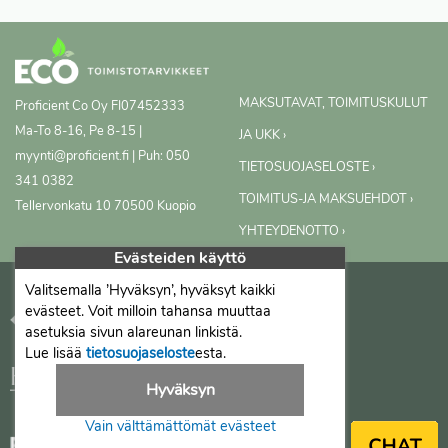
MAKSUTAVAT, TOIMITUSKULUT
Proficient Co Oy
FI07452333
Ma-To 8-16, Pe 8-15 |
JA UKK ›
myynti@proficient.fi | Puh: 050
TIETOSUOJASELOSTE ›
341 0382
TOIMITUS-JA MAKSUEHDOT ›
Tellervonkatu 10 70500 Kuopio
YHTEYDENOTTO ›
Evästeiden käyttö
Valitsemalla ’Hyväksyn’, hyväksyt kaikki
evästeet. Voit milloin tahansa muuttaa
asetuksia sivun alareunan linkistä.
Lue lisää
tietosuojaseloste
esta.
Hyväksyn
Vain välttämättömät evästeet