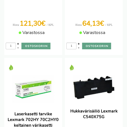
121,30€
64,13€
/ KPL
/ KPL
Hinta
Hinta
Varastossa
Varastossa
+
+
-
-
Hukkavärisäiliö Lexmark
Laserkasetti tarvike
C540X75G
Lexmark 702HY 70C2HY0
keltainen värikasetti