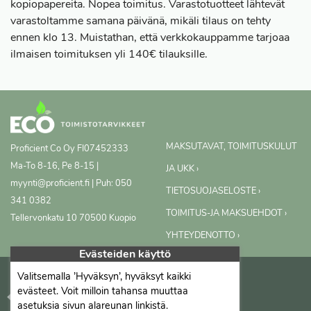
kopiopapereita. Nopea toimitus. Varastotuotteet lähtevät
varastoltamme samana päivänä, mikäli tilaus on tehty
ennen klo 13. Muistathan, että verkkokauppamme tarjoaa
ilmaisen toimituksen yli 140€ tilauksille.
MAKSUTAVAT, TOIMITUSKULUT
Proficient Co Oy
FI07452333
Ma-To 8-16, Pe 8-15 |
JA UKK ›
myynti@proficient.fi | Puh: 050
TIETOSUOJASELOSTE ›
341 0382
TOIMITUS-JA MAKSUEHDOT ›
Tellervonkatu 10 70500 Kuopio
YHTEYDENOTTO ›
Evästeiden käyttö
Valitsemalla ’Hyväksyn’, hyväksyt kaikki
evästeet. Voit milloin tahansa muuttaa
asetuksia sivun alareunan linkistä.