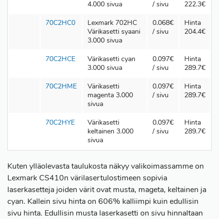
4.000 sivua
/ sivu
222.3€
70C2HC0
Lexmark 702HC
0.068€
Hinta
Värikasetti syaani
/ sivu
204.4€
3.000 sivua
70C2HCE
Värikasetti cyan
0.097€
Hinta
3.000 sivua
/ sivu
289.7€
70C2HME
Värikasetti
0.097€
Hinta
magenta 3.000
/ sivu
289.7€
sivua
70C2HYE
Värikasetti
0.097€
Hinta
keltainen 3.000
/ sivu
289.7€
sivua
Kuten ylläolevasta taulukosta näkyy valikoimassamme on
Lexmark CS410n värilasertulostimeen sopivia
laserkasetteja joiden värit ovat musta, mageta, keltainen ja
cyan. Kallein sivu hinta on 606% kalliimpi kuin edullisin
sivu hinta. Edullisin musta laserkasetti on sivu hinnaltaan