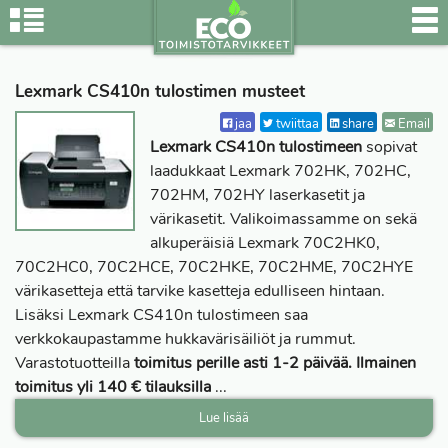
Lexmark CS410n tulostimen musteet
jaa
twiittaa
share
Email
Lexmark CS410n tulostimeen
sopivat
laadukkaat Lexmark 702HK, 702HC,
702HM, 702HY laserkasetit ja
värikasetit. Valikoimassamme on sekä
alkuperäisiä Lexmark 70C2HK0,
70C2HC0, 70C2HCE, 70C2HKE, 70C2HME, 70C2HYE
värikasetteja että tarvike kasetteja edulliseen hintaan.
Lisäksi Lexmark CS410n tulostimeen saa
verkkokaupastamme hukkavärisäiliöt ja rummut.
Varastotuotteilla
toimitus perille asti 1-2 päivää. Ilmainen
toimitus yli 140 € tilauksilla
...
Lue lisää