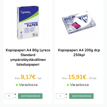
Kopiopaperi A4 80g Lyreco
Kopiopaperi A4 200g dcp
Standard
250kpl
ympäristöystävällinen
tulostuspaperi
9,17€
15,91€
/ kpl
/ 250 kpl
Hinta
Hinta
Varastossa
Varastossa
+
+
-
-