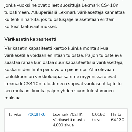
jonka vuoksi ne ovat olleet suosittuja Lexmark CS410n
tulostimeen. Alkuperäisiä Lexmark värikasetteja kannattaa
kuitenkin harkita, jos tulostusjäljelle asetetaan erittäin
korkeat laatuvaatimukset.
Värikasetin kapasiteetti
Värikasetin kapasiteetti kertoo kuinka monta sivua
värikasetilla voidaan enintään tulostaa. Paljon tulosteleva
säästää rahaa kun ostaa suurikapasiteettisia värikasetteja,
koska niiden hinta per sivu on pienempi. Alla olevaan
taulukkoon on verkkokaupassamme myynnissä olevat
Lexmark CS410n tulostimeen sopivat värikasetit lajiteltu
sen mukaan, kuinka paljon yhden sivun tulostaminen
maksaa.
Tarvike
70C2HK0
Lexmark 702HK
0.016€
Hinta
Värikasetti musta
/ sivu
64.13€
4.000 sivua