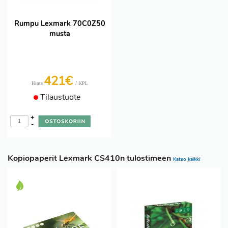
Rumpu Lexmark 70C0Z50
musta
421€
/ KPL
Hinta
Tilaustuote
+
-
Kopiopaperit Lexmark CS410n tulostimeen
Katso kaikki