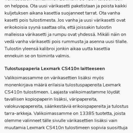
on helppoa. Ota uusi värikasetti paketistaan ja poista kaikki
kuljetuksen aikana kasettia suojanneet tarrat. Ota vanha
kasetti pois tulostimesta. Jos vanha ja uusi värikasetti ovat
erikokoisia syynä saattaa olla, että joissakin tulostin
malleissa värikasetti ja rumpu ovat yhdessä. Mikäli näin on
vedä vanha värikasetti pois rummusta ja asenna uusi tilalle.
Tulostin yleensä kalibroi jonkin aikaa uutta kasettia
ennekuin se on toiminta valmis.
Tulostuspaperia Lexmark CS410n laitteeseen
Valikoimassamme on värikasettien lisäksi myös
monenkirjava määrä erilaisia tulostuspapereita Lexmark
CS410n tulostimeen. Laajasta valikoimastamme löydät
tavallisen kopiopaperin lisäksi, väripapereita,
valokuvapapereita, säänkestäviä erikoispapereita ja tulostus
tarra-arkkeja. Valikoimassamme on 13385 tuotetta, joista
olemme valinneet tälle sivulle värikasettien lisäksi vain
muutamia Lexmark CS410n tulostimeen sopivia suosittuja