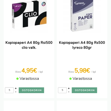
Kopiopaperi A4 80g Rsi500
Kopiopaperi A4 80g Rs500
clio valk.
lyreco 80gr
4,95€
5,98€
/ kpl
/ kpl
Hinta
Hinta
Varastossa
Varastossa
+
+
-
-