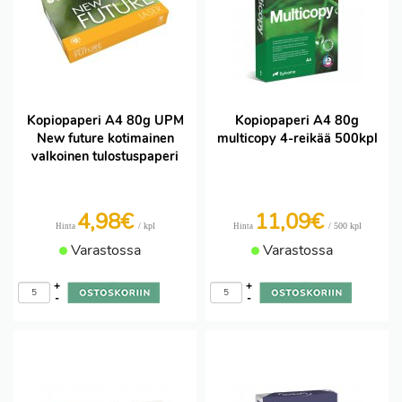
Kopiopaperi A4 80g UPM
Kopiopaperi A4 80g
New future kotimainen
multicopy 4-reikää 500kpl
valkoinen tulostuspaperi
4,98€
11,09€
/ kpl
/ 500 kpl
Hinta
Hinta
Varastossa
Varastossa
+
+
-
-