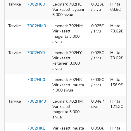
Tarvike
70C2HC0
Lexmark 702HC
0.023€
Hinta
Värikasetti syaani
/ sivu
68.5€
3.000 sivua
Tarvike
70C2HM0
Lexmark 702HM
0.025€
Hinta
Värikasetti
/ sivu
73.62€
magenta 3.000
sivua
Tarvike
70C2HY0
Lexmark 702HY
0.025€
Hinta
Värikasetti
/ sivu
73.62€
keltainen 3.000
sivua
70C2HK0
Lexmark 702HK
0.039€
Hinta
Värikasetti musta
/ sivu
156.9€
4.000 sivua
Tarvike
70C2HM0
Lexmark 702HM
0.04€ /
Hinta
Värikasetti
sivu
121.3€
magenta 3.000
sivua
70C2HKE
Värikasetti musta
0.056€
Hinta