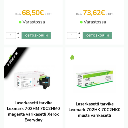
68,50€
73,62€
/ KPL
/ KPL
Hinta
Hinta
Varastossa
Varastossa
+
+
-
-
Poistotuote
Laserkasetti tarvike
Laserkasetti tarvike
Lexmark 702HM 70C2HM0
Lexmark 702HK 70C2HK0
magenta värikasetti Xerox
musta värikasetti
Everyday