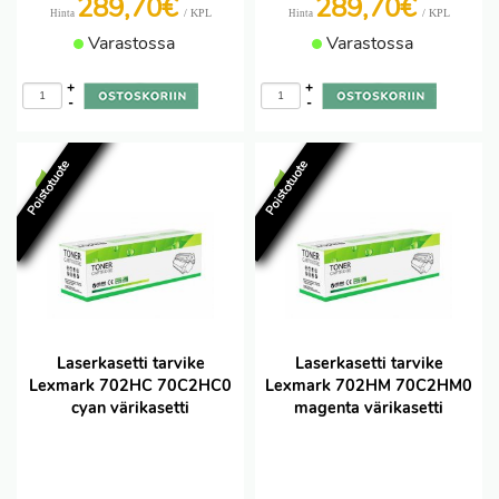
289,70€
289,70€
/ KPL
/ KPL
Hinta
Hinta
Varastossa
Varastossa
+
+
-
-
Poistotuote
Poistotuote
Laserkasetti tarvike
Laserkasetti tarvike
Lexmark 702HC 70C2HC0
Lexmark 702HM 70C2HM0
cyan värikasetti
magenta värikasetti