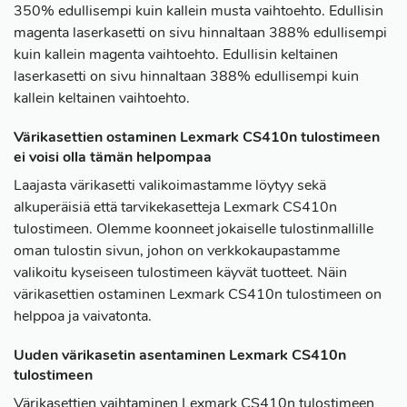
350% edullisempi kuin kallein musta vaihtoehto. Edullisin
magenta laserkasetti on sivu hinnaltaan 388% edullisempi
kuin kallein magenta vaihtoehto. Edullisin keltainen
laserkasetti on sivu hinnaltaan 388% edullisempi kuin
kallein keltainen vaihtoehto.
Värikasettien ostaminen Lexmark CS410n tulostimeen
ei voisi olla tämän helpompaa
Laajasta värikasetti valikoimastamme löytyy sekä
alkuperäisiä että tarvikekasetteja Lexmark CS410n
tulostimeen. Olemme koonneet jokaiselle tulostinmallille
oman tulostin sivun, johon on verkkokaupastamme
valikoitu kyseiseen tulostimeen käyvät tuotteet. Näin
värikasettien ostaminen Lexmark CS410n tulostimeen on
helppoa ja vaivatonta.
Uuden värikasetin asentaminen Lexmark CS410n
tulostimeen
Värikasettien vaihtaminen Lexmark CS410n tulostimeen