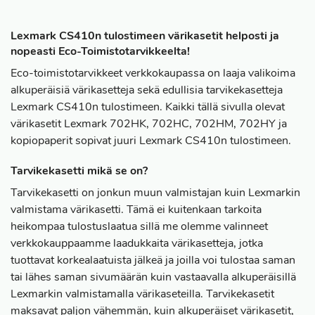
Lexmark CS410n tulostimeen värikasetit helposti ja
nopeasti Eco-Toimistotarvikkeelta!
Eco-toimistotarvikkeet verkkokaupassa on laaja valikoima
alkuperäisiä värikasetteja sekä edullisia tarvikekasetteja
Lexmark CS410n tulostimeen. Kaikki tällä sivulla olevat
värikasetit Lexmark 702HK, 702HC, 702HM, 702HY ja
kopiopaperit sopivat juuri Lexmark CS410n tulostimeen.
Tarvikekasetti mikä se on?
Tarvikekasetti on jonkun muun valmistajan kuin Lexmarkin
valmistama värikasetti. Tämä ei kuitenkaan tarkoita
heikompaa tulostuslaatua sillä me olemme valinneet
verkkokauppaamme laadukkaita värikasetteja, jotka
tuottavat korkealaatuista jälkeä ja joilla voi tulostaa saman
tai lähes saman sivumäärän kuin vastaavalla alkuperäisillä
Lexmarkin valmistamalla värikaseteilla. Tarvikekasetit
maksavat paljon vähemmän, kuin alkuperäiset värikasetit,