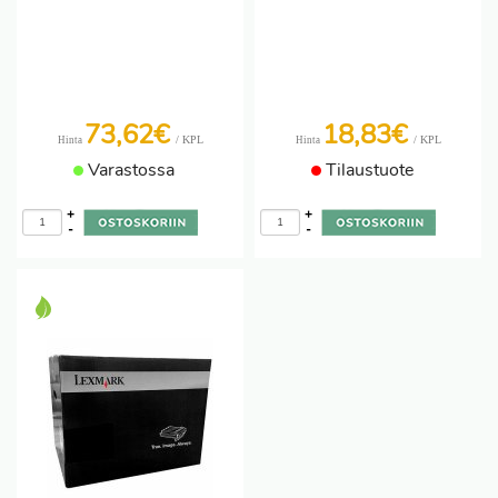
73,62€
18,83€
/ KPL
/ KPL
Hinta
Hinta
Varastossa
Tilaustuote
+
+
-
-