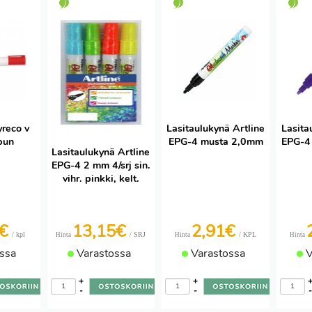
yreco v
Lasitaulukynä Artline
Lasita
pun
EPG-4 musta 2,0mm
EPG-4 
Lasitaulukynä Artline
EPG-4 2 mm 4/srj sin.
vihr. pinkki, kelt.
3€
13,15€
2,91€
/ kpl
/ SRJ
/ KPL
Hinta
Hinta
Hinta
ssa
Varastossa
Varastossa
V
+
+
-
-