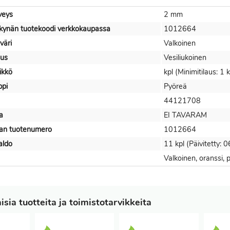
veys
2 mm
ukynän tuotekoodi verkkokaupassa
1012664
väri
Valkoinen
us
Vesiliukoinen
ikkö
kpl (Minimitilaus: 1 k
ppi
Pyöreä
44121708
a
EI TAVARAM
jan tuotenumero
1012664
aldo
11 kpl (Päivitetty:
Valkoinen, oranssi, 
sia tuotteita ja toimistotarvikkeita