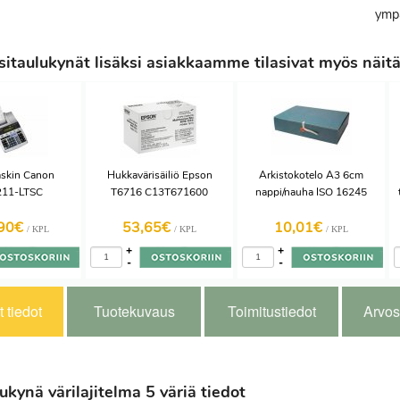
ympä
itaulukynät lisäksi asiakkaamme tilasivat myös näit
skin Canon
Hukkavärisäiliö Epson
Arkistokotelo A3 6cm
11-LTSC
T6716 C13T671600
nappi/nauha ISO 16245
,90€
53,65€
10,01€
/ KPL
/ KPL
/ KPL
+
+
-
-
 tiedot
Tuotekuvaus
Toimitustiedot
Arvos
ukynä värilajitelma 5 väriä tiedot