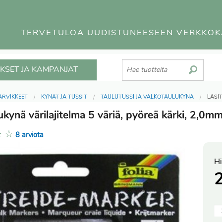
TERVETULOA UUDISTUNEESEEN VERKKO
KSET JA KAMPANJAT
ARVIKKEET
KYNÄT JA TUSSIT
TAULUTUSSI JA VALKOTAULUKYNÄ
LASI
ukynä värilajitelma 5 väriä, pyöreä kärki, 2,0m
★
☆
8 arviota
Hi