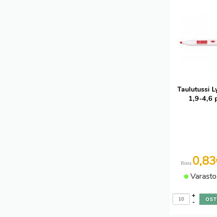
Taulutussi L
1,9-4,6 
0,8
Hinta
Varasto
+
-