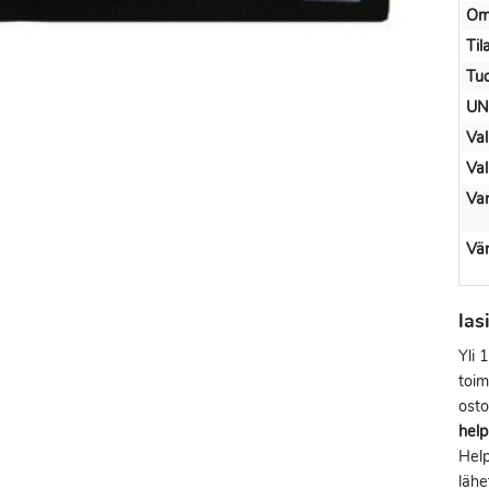
Om
Til
Tuo
UN
Val
Val
Var
Vär
la
Yli 
toim
osto
help
Help
lähe