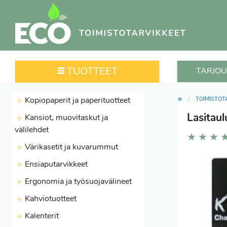
TUOTTEET
TARJOU
≡
Kopiopaperit ja paperituotteet
TOIMISTOT
Lasitaul
Kansiot, muovitaskut ja
välilehdet
★
★
★
Värikasetit ja kuvarummut
Ensiaputarvikkeet
Ergonomia ja työsuojavälineet
Kahviotuotteet
Kalenterit