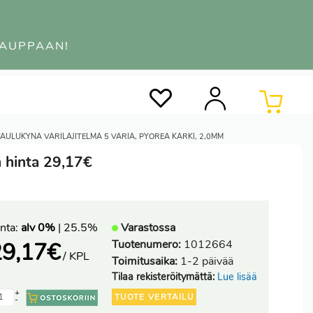
KAUPPAAN!
0
TAULUKYNÄ VÄRILAJITELMA 5 VÄRIÄ, PYÖREÄ KÄRKI, 2,0MM
m hinta 29,17€
nta:
alv 0%
| 25.5%
Varastossa
Tuotenumero:
1012664
29,17
€
/ KPL
Toimitusaika:
1-2 päivää
Tilaa rekisteröitymättä:
Lue lisää
+
TUOTE VERTAILU
-