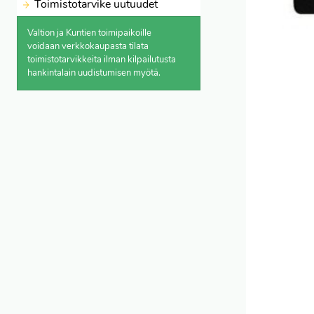
Toimistotarvike uutuudet
Valtion ja Kuntien toimipaikoille
voidaan verkkokaupasta
tilata
toimistotarvikkeita ilman kilpailutusta
hankintalain uudistumisen myötä.