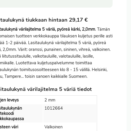
itaulukynä tiukkaan hintaan 29,17 €
taulukynä värilajitelma 5 väriä, pyöreä kärki, 2,0mm
. Tämän
omaisen tuotteen verkkokauppa tilauksen kuljetus perille asti
ää 1-2 päivää. Lasitaulukynä värilajitelma 5 väriä, pyöreä
i, 2,0mm. Värit: oranssi, punainen, sininen, vihreä, valkoinen.
 liitutussitaululle, valkotauluille, valotauluille, lasille,
miikalle. Luotettava kuljetuspalvelumme toimittaa
taulukynän toimitusosoitteeseen klo 8 - 15 välillä. Helsinki,
u, Tampere... toisin sanoen kaikkialle Suomeen.
itaulukynä värilajitelma 5 väriä tiedot
jen leveys
2 mm
itaulukynän
1012664
tekoodi
rkkokaupassa
teen väri
Valkoinen