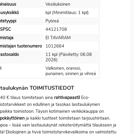
inaisuus
Vesiliukoinen
ausyksikkö
kpl (Minimitilaus: 1 kpl)
tetyyppi
Pyöreä
SPSC
44121708
mistaja
EI TAVARAM
mistajan tuotenumero
1012664
astosaldo
11 kpl (Päivitetty: 06.08
2026)
i
Valkoinen, oranssi,
punainen, sininen ja vihreä
sitaulukynän TOIMITUSTIEDOT
140 € tilaus toimitetaan aina
rahtivapaasti!
Eco-
istotarvikkeet on edullinen ja tasokas lasitaulukynien
paikka toimistoon. Täysin kotimainen verkkokauppa on
pokäyttöinen
ja kaikki tuotteet toimitetaan tarjoushintaan.
poa – lisää vain lasitaulukynät rekisteröitymättä tilaukseen ja
tä! Ekologinen ja hyvä toimistotarvikevalikoima on valmistettu