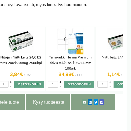
ristöystävällisesti, myös kierrätys huomioiden.
ä
Nitojan Niitti Leitz 24/6 E2
Tarra-arkki Herma Premium
Niitti leitz 24/6 10
teräs 20arkkia/80g 2500kpl
4470 A4/8-os 105x74 mm
100ark
3,84€
34,98€
1,14€
/ RAS
/ LTK
/ 1000 k
+
+
+
-
-
-
tele tuote
Kysy tuotteesta