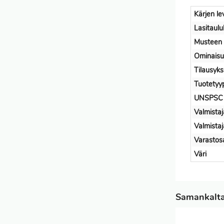
Kärjen le
Lasitaul
Musteen 
Ominaisu
Tilausyks
Tuotetyy
UNSPSC
Valmistaj
Valmista
Varastos
Väri
Samankaltai