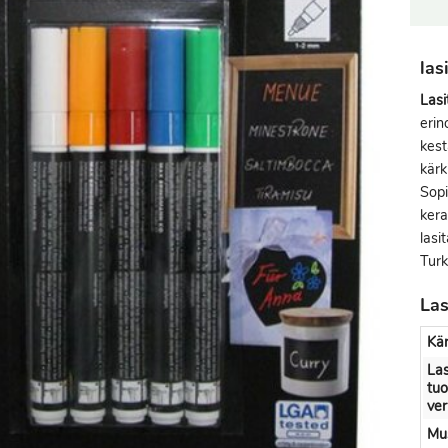
las
Lasi
erin
kest
kärk
Sopii
kera
lasi
Turk
Las
Kär
Las
tuo
ve
Mus