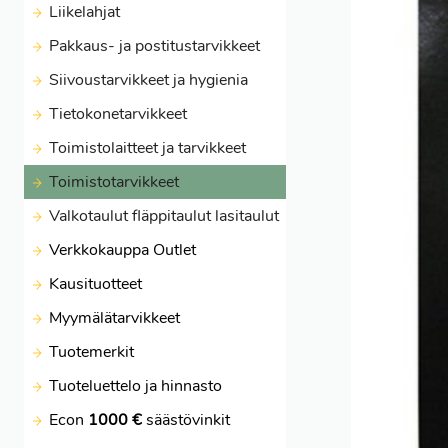
Liikelahjat
Pakkaus- ja postitustarvikkeet
Siivoustarvikkeet ja hygienia
Tietokonetarvikkeet
Toimistolaitteet ja tarvikkeet
Toimistotarvikkeet
Valkotaulut fläppitaulut lasitaulut
Verkkokauppa Outlet
Kausituotteet
Myymälätarvikkeet
Tuotemerkit
Tuoteluettelo ja hinnasto
Econ
1000 €
säästövinkit