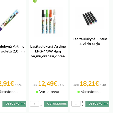
Lasitaulukynä Lintex
4 värin sarja
ulukynä Artline
Lasitaulukynä Artline
violetti 2,0mm
EPG-4/3W 4/srj
va,mu,oranssi,vihreä
2,91€
12,49€
18,21€
/ KPL
/ SRJ
/ SRJ
Hinta
Hinta
arastossa
Varastossa
Varastossa
+
+
+
-
-
-