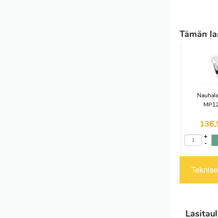
Tämän las
Nauhala
MP12
136
+
-
Tekniset
Lasitaul