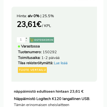
Hinta:
alv 0%
| 25.5%
23,61
€
/ KPL
+
-
Varastossa
Tuotenumero:
150292
Toimitusaika:
1-2 päivää
Tilaa rekisteröitymättä:
Lue lisää
TUOTE VERTAILU
näppäimistö edulliseen hintaan 23,61 €
Näppäimistö Logitech K120 langallinen USB
.
Tämän erinomaisen oheislaitteen