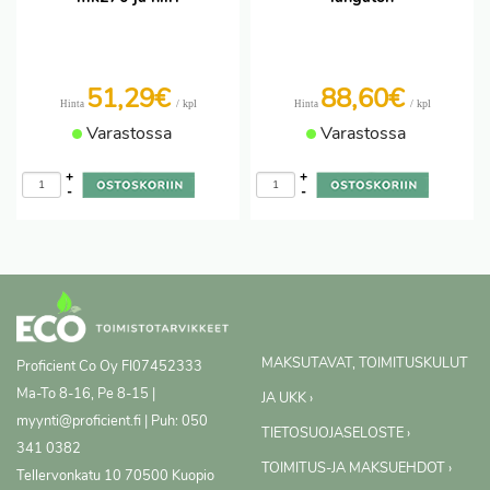
51,29€
88,60€
/ kpl
/ kpl
Hinta
Hinta
Varastossa
Varastossa
+
+
-
-
MAKSUTAVAT, TOIMITUSKULUT
Proficient Co Oy
FI07452333
Ma-To 8-16, Pe 8-15 |
JA UKK ›
myynti@proficient.fi | Puh: 050
TIETOSUOJASELOSTE ›
341 0382
TOIMITUS-JA MAKSUEHDOT ›
Tellervonkatu 10 70500 Kuopio