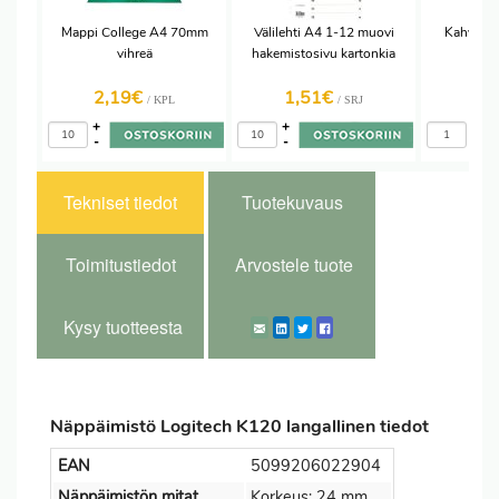
Mappi College A4 70mm
Välilehti A4 1-12 muovi
Kahvilus
vihreä
hakemistosivu kartonkia
2,19€
1,51€
3,
/ KPL
/ SRJ
+
+
+
-
-
-
Tekniset tiedot
Tuotekuvaus
Toimitustiedot
Arvostele tuote
Kysy tuotteesta
Näppäimistö Logitech K120 langallinen tiedot
EAN
5099206022904
Näppäimistön mitat
Korkeus: 24 mm