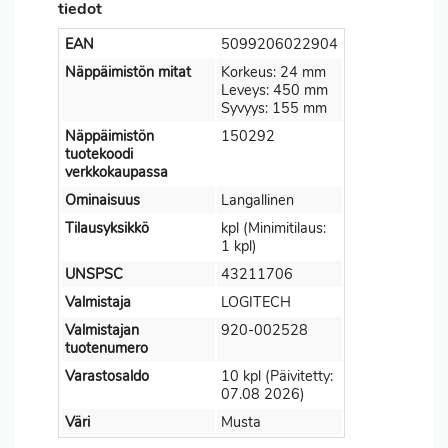
tiedot
EAN
5099206022904
Näppäimistön mitat
Korkeus: 24 mm
Leveys: 450 mm
Syvyys: 155 mm
Näppäimistön
150292
tuotekoodi
verkkokaupassa
Ominaisuus
Langallinen
Tilausyksikkö
kpl (Minimitilaus:
1 kpl)
UNSPSC
43211706
Valmistaja
LOGITECH
Valmistajan
920-002528
tuotenumero
Varastosaldo
10 kpl (Päivitetty:
07.08 2026)
Väri
Musta