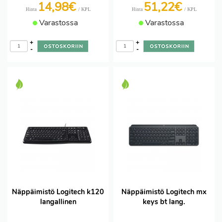
14,98€
51,22€
/ KPL
/ KPL
Hinta
Hinta
Varastossa
Varastossa
+
+
-
-
Näppäimistö Logitech k120
Näppäimistö Logitech mx
langallinen
keys bt lang.