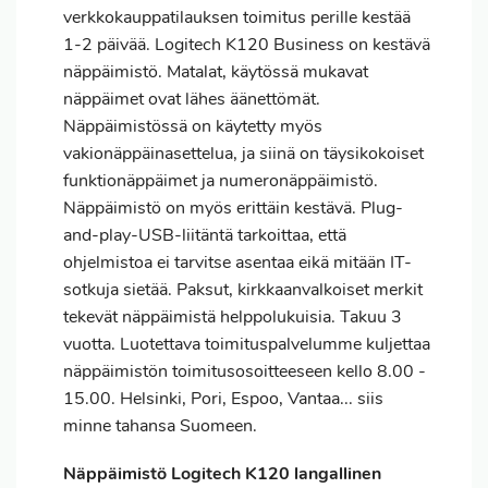
verkkokauppatilauksen
toimitus
perille kestää
1-2 päivää. Logitech K120 Business on kestävä
näppäimistö. Matalat, käytössä mukavat
näppäimet ovat lähes äänettömät.
Näppäimistössä on käytetty myös
vakionäppäinasettelua, ja siinä on täysikokoiset
funktionäppäimet ja numeronäppäimistö.
Näppäimistö on myös erittäin kestävä. Plug-
and-play-USB-liitäntä tarkoittaa, että
ohjelmistoa ei tarvitse asentaa eikä mitään IT-
sotkuja sietää. Paksut, kirkkaanvalkoiset merkit
tekevät näppäimistä helppolukuisia. Takuu 3
vuotta. Luotettava toimituspalvelumme kuljettaa
näppäimistön toimitusosoitteeseen kello 8.00 -
15.00. Helsinki, Pori, Espoo, Vantaa... siis
minne tahansa Suomeen.
Näppäimistö Logitech K120 langallinen