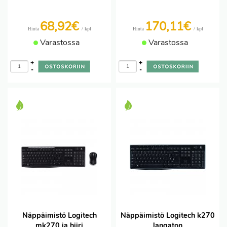
68,92€
170,11€
/ kpl
/ kpl
Hinta
Hinta
Varastossa
Varastossa
+
+
-
-
Näppäimistö Logitech
Näppäimistö Logitech k270
mk270 ja hiiri
langaton