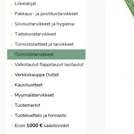
Liikelahjat
Pakkaus- ja postitustarvikkeet
Siivoustarvikkeet ja hygienia
Tietokonetarvikkeet
Toimistolaitteet ja tarvikkeet
Toimistotarvikkeet
Valkotaulut fläppitaulut lasitaulut
Verkkokauppa Outlet
Kausituotteet
Myymälätarvikkeet
Tuotemerkit
Tuoteluettelo ja hinnasto
Econ
1000 €
säästövinkit