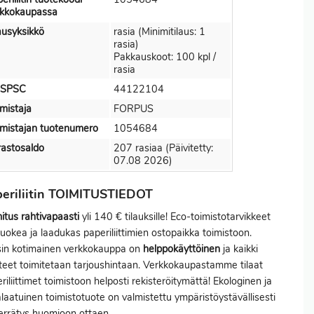
rkkokaupassa
ausyksikkö
rasia (Minimitilaus: 1
rasia)
Pakkauskoot: 100 kpl /
rasia
SPSC
44122104
mistaja
FORPUS
mistajan tuotenumero
1054684
astosaldo
207 rasiaa (Päivitetty:
07.08 2026)
eriliitin TOIMITUSTIEDOT
itus
rahtivapaasti
yli 140 € tilauksille! Eco-toimistotarvikkeet
uokea ja laadukas paperiliittimien ostopaikka toimistoon.
sin kotimainen verkkokauppa on
helppokäyttöinen
ja kaikki
teet toimitetaan tarjoushintaan. Verkkokaupastamme tilaat
riliittimet toimistoon helposti rekisteröitymättä! Ekologinen ja
laatuinen toimistotuote on valmistettu ympäristöystävällisesti
ierrätys huomioon ottaen.