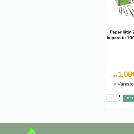
Paperiliiti
kuparoitu 100
1,08
Hinta
Varasto
+
-