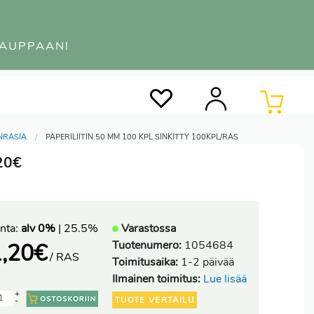
KAUPPAAN!
0
INRASIA
PAPERILIITIN 50 MM 100 KPL SINKITTY 100KPL/RAS
,20€
nta:
alv 0%
| 25.5%
Varastossa
Tuotenumero:
1054684
,20
€
/ RAS
Toimitusaika:
1-2 päivää
Ilmainen toimitus:
Lue lisää
+
TUOTE VERTAILU
-