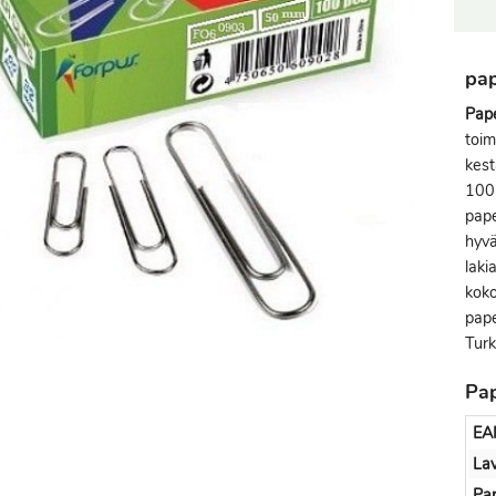
pap
Pape
toim
kest
100 
pape
hyvä
laki
koko
pape
Turk
Pap
EA
Lav
Pap