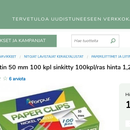
TERVETULOA UUDISTUNEESEEN VERKKO
KSET JA KAMPANJAT
ARVIKKEET
NITOJAT LÄVISTÄJÄT KERÄILYALUSTAT
PAPERILIITTIMET JA LIIT
itin 50 mm 100 kpl sinkitty 100kpl/ras hinta 1
★
☆
6 arviota
Hi
1