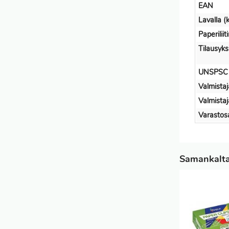
EAN
Lavalla (k
Paperilii
Tilausyks
UNSPSC
Valmistaj
Valmista
Varastos
Samankaltai