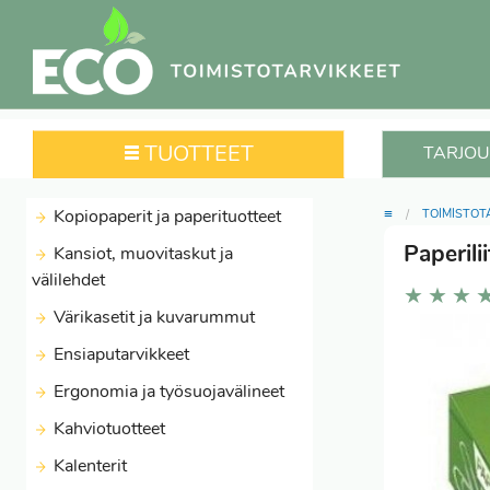
TUOTTEET
TARJOU
≡
Kopiopaperit ja paperituotteet
TOIMISTOT
Paperili
Kansiot, muovitaskut ja
välilehdet
★
★
★
Värikasetit ja kuvarummut
Ensiaputarvikkeet
Ergonomia ja työsuojavälineet
Kahviotuotteet
Kalenterit