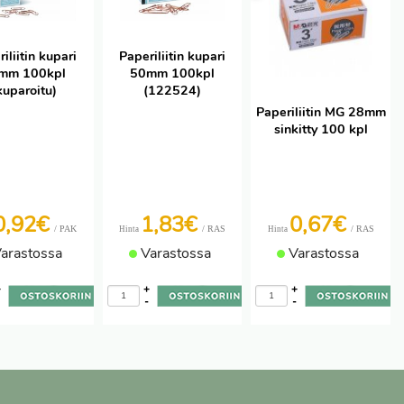
iliitin kupari
Paperiliitin kupari
mm 100kpl
50mm 100kpl
kuparoitu)
(122524)
Paperiliitin MG 28mm
sinkitty 100 kpl
0,92€
1,83€
0,67€
/ PAK
/ RAS
/ RAS
Hinta
Hinta
arastossa
Varastossa
Varastossa
+
+
+
-
-
-