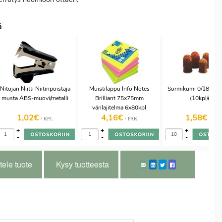
ä
Nitojan Niitti Niitinpoistaja
Muistilappu Info Notes
Sormikumi 0/18mm o
musta ABS-muovi/metalli
Brilliant 75x75mm
(10kpl/ras)
värilajitelma 6x80kpl
1,02€
4,16€
1,58€
/ KPL
/ PAK
/ KPL
+
+
+
-
-
-
tele tuote
Kysy tuotteesta