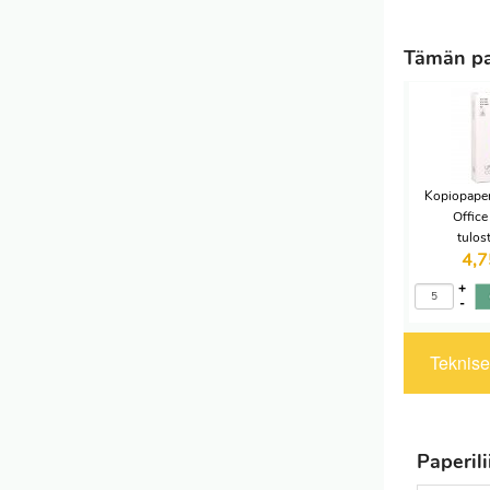
Tämän pap
Kopiopape
Office
tulos
4,
+
-
Tekniset
Paperil