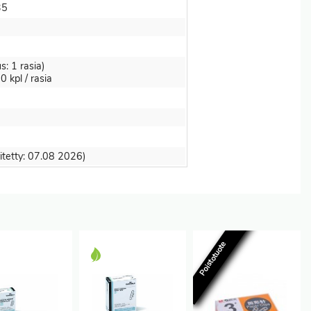
35
us: 1 rasia)
 kpl / rasia
itetty: 07.08 2026)
Poistotuote