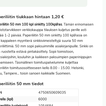
eriliitin tiukkaan hintaan 1,20 €
riliitin 50 mm 100 kpl sinkitty 100kpl/ras
. Tämän erinomaisen
istotarvikkeen verkkokauppa tilauksen kuljetus perille asti
ää 1-2 päivää. Paperiliitin 50 mm sinkitty 100 kpl/rasia on
kappaleen myyntierä sinkkiviimeisteltyjä suuria 50 mm
riliittimiä. 50 mm sopii paksuimmille asiakirjanipuille. Sinkki on
 ruostetta estävä pintakäsittely. Sopii toimistoon,
asiakirjoihin, kouluihin ja kaikkeen paksuimpien paperinippujen
amiseen. Täsmällinen toimituspalvelumme kuljettaa
riliitin toimitusosoitteeseen kello 8.00 - 15.00. Helsinki,
u, Tampere... toisin sanoen kaikkialle Suomeen.
eriliitin 50 mm tiedot
N
4750650609035
alla (kpl)
6000
eriliitin tuotekoodi
1054684