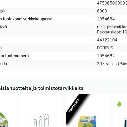
47506506090
pl)
6000
tin tuotekoodi verkkokaupassa
1054684
ikkö
rasia (Minimitila
Pakkauskoot: 100
44122104
a
FORPUS
jan tuotenumero
1054684
aldo
207 rasiaa (Päiv
sia tuotteita ja toimistotarvikkeita
Poistotuote