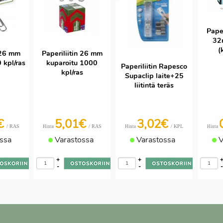
Paper
32
(
n 26 mm
Paperiliitin 26 mm
 kpl/ras
kuparoitu 1000
Paperiliitin Rapesco
kpl/ras
Supaclip laite+25
liitintä teräs
€
5,01€
3,02€
/ RAS
/ RAS
/ KPL
Hinta
Hinta
Hinta
ssa
Varastossa
Varastossa
V
+
+
-
-