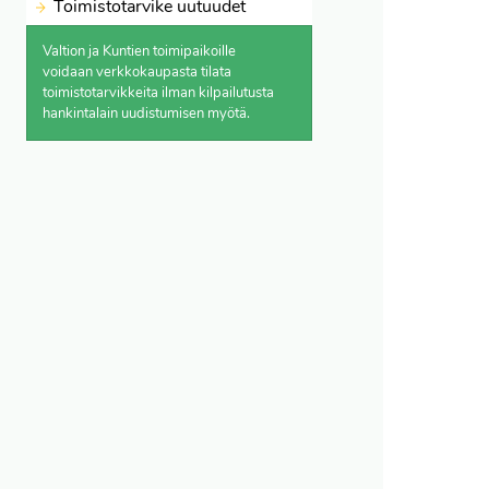
Toimistotarvike uutuudet
Valtion ja Kuntien toimipaikoille
voidaan verkkokaupasta
tilata
toimistotarvikkeita ilman kilpailutusta
hankintalain uudistumisen myötä.