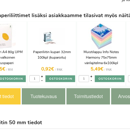
eriliittimet lisäksi asiakkaamme tilasivat myös näit
ri A4 80g UPM
Paperiliitin kupari 32mm
Muistilappu Info Notes
 valkoinen
100kpl (kuparoitu)
Harmony 75x75mm
tuspaperi
värilajitelma 6x100kpl
75€
0,92€
5,49€
/ RSI
/ PAK
/ PAK
+
+
-
-
 tiedot
Tuotekuvaus
Toimitustiedot
Arvos
iitin 50 mm tiedot