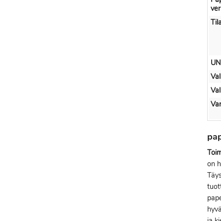
ve
Til
UN
Val
Val
Var
pap
Toim
on h
Täy
tuot
pape
hyvä
ja k