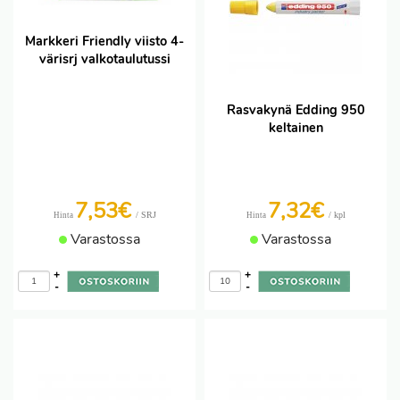
Markkeri Friendly viisto 4-
värisrj valkotaulutussi
Rasvakynä Edding 950
keltainen
7,53€
7,32€
/ SRJ
/ kpl
Hinta
Hinta
Varastossa
Varastossa
+
+
-
-