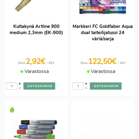
Kultakynä Artline 900
Markkeri FC Goldfaber Aqua
medium 2,3mm (EK-900)
dual taiteilijatussi 24
väriä/sarja
2,92€
122,50€
/ KPL
/ SRJ
Hinta
Hinta
Varastossa
Varastossa
+
+
-
-