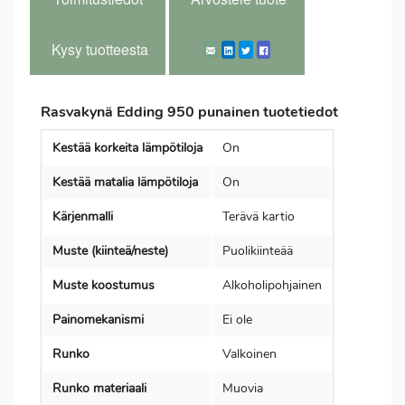
Kysy tuotteesta
Rasvakynä Edding 950 punainen tuotetiedot
Kestää korkeita lämpötiloja
On
Kestää matalia lämpötiloja
On
Kärjenmalli
Terävä kartio
Muste (kiinteä/neste)
Puolikiinteää
Muste koostumus
Alkoholipohjainen
Painomekanismi
Ei ole
Runko
Valkoinen
Runko materiaali
Muovia