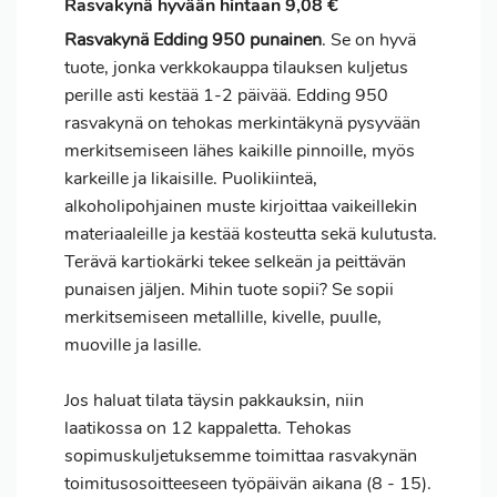
Rasvakynä hyvään hintaan 9,08 €
Rasvakynä Edding 950 punainen
. Se on hyvä
tuote, jonka verkkokauppa tilauksen kuljetus
perille asti kestää 1-2 päivää. Edding 950
rasvakynä on tehokas merkintäkynä pysyvään
merkitsemiseen lähes kaikille pinnoille, myös
karkeille ja likaisille. Puolikiinteä,
alkoholipohjainen muste kirjoittaa vaikeillekin
materiaaleille ja kestää kosteutta sekä kulutusta.
Terävä kartiokärki tekee selkeän ja peittävän
punaisen jäljen. Mihin tuote sopii? Se sopii
merkitsemiseen metallille, kivelle, puulle,
muoville ja lasille.
Jos haluat
tilata
täysin pakkauksin, niin
laatikossa on 12 kappaletta. Tehokas
sopimuskuljetuksemme toimittaa rasvakynän
toimitusosoitteeseen työpäivän aikana (8 - 15).