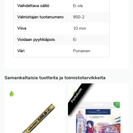
Vaihdettava säiliö
Ei ole
Valmistajan tuotenumero
950-2
Viiva
10 mm
Voidaan pyyhkiäpois
Ei
Väri
Punainen
Samankaltaisia tuotteita ja toimistotarvikkeita
Poistotuote