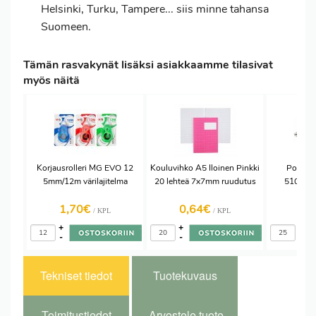
Helsinki, Turku, Tampere... siis minne tahansa
Suomeen.
Tämän rasvakynät lisäksi asiakkaamme tilasivat
myös näitä
Korjausrolleri MG EVO 12
Kouluvihko A5 Iloinen Pinkki
Postitu
5mm/12m värilajitelma
20 lehteä 7x7mm ruudutus
510x70m
1,70€
0,64€
1,
/ KPL
/ KPL
+
+
+
-
-
-
Tekniset tiedot
Tuotekuvaus
Toimitustiedot
Arvostele tuote