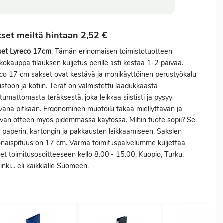
set meiltä hintaan 2,52 €
set Lyreco 17cm
. Tämän erinomaisen toimistotuotteen
kokauppa tilauksen kuljetus perille asti kestää 1-2 päivää.
co 17 cm sakset ovat kestävä ja monikäyttöinen perustyökalu
istoon ja kotiin. Terät on valmistettu laadukkaasta
tumattomasta teräksestä, joka leikkaa siististi ja pysyy
vänä pitkään. Ergonominen muotoilu takaa miellyttävän ja
van otteen myös pidemmässä käytössä. Mihin tuote sopii? Se
i paperin, kartongin ja pakkausten leikkaamiseen. Saksien
naispituus on 17 cm. Varma toimituspalvelumme kuljettaa
et toimitusosoitteeseen kello 8.00 - 15.00. Kuopio, Turku,
inki... eli kaikkialle Suomeen.