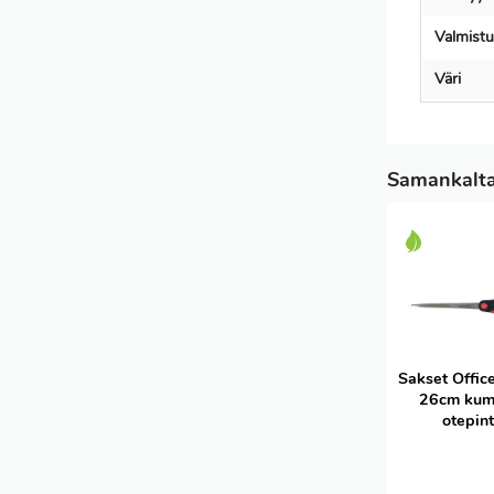
Valmistu
Väri
Samankaltai
Sakset Offic
26cm kum
otepin