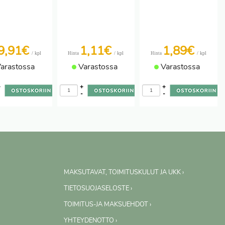
9,91€
1,11€
1,89€
/ kpl
/ kpl
/ kpl
Hinta
Hinta
arastossa
Varastossa
Varastossa
+
+
+
-
-
-
MAKSUTAVAT, TOIMITUSKULUT JA UKK ›
TIETOSUOJASELOSTE ›
TOIMITUS-JA MAKSUEHDOT ›
YHTEYDENOTTO ›