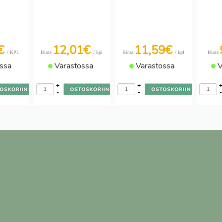
8€
12,01€
11,59€
/ KPL
/ kpl
/ kpl
Hinta
Hinta
Hinta
ssa
Varastossa
Varastossa
V
+
+
-
-