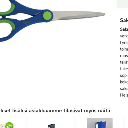
Sak
Sak
verk
Lyre
toim
ruos
terä
tuke
sopi
koko
saks
Hels
set lisäksi asiakkaamme tilasivat myös näitä