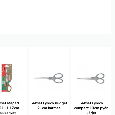
kset Maped
Sakset Lyreco budget
Sakset Lyreco
9111 17cm
21cm harmaa
compact 13cm pyör.
uukahvat
kärjet