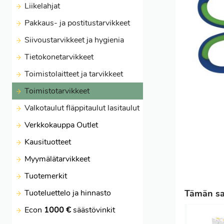
Liikelahjat
Pakkaus- ja postitustarvikkeet
Siivoustarvikkeet ja hygienia
Tietokonetarvikkeet
Toimistolaitteet ja tarvikkeet
Toimistotarvikkeet
Valkotaulut fläppitaulut lasitaulut
Verkkokauppa Outlet
Kausituotteet
Myymälätarvikkeet
Tuotemerkit
Tuoteluettelo ja hinnasto
Tämän sak
Econ
1000 €
säästövinkit