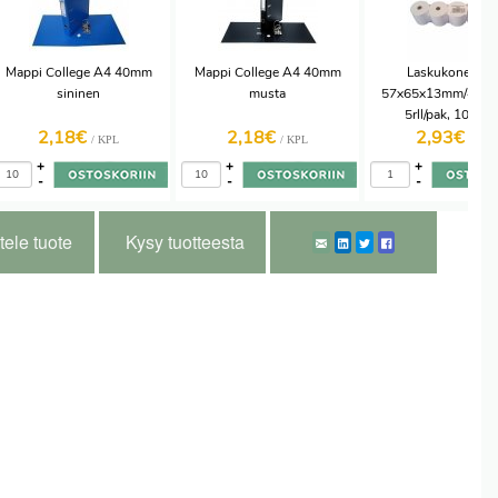
Mappi College A4 40mm
Mappi College A4 40mm
Laskukonepape
sininen
musta
57x65x13mm/40M (
5rll/pak, 10pak/l
2,18€
2,18€
2,93€
/ KPL
/ KPL
/ PAK
+
+
+
-
-
-
tele tuote
Kysy tuotteesta