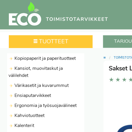
TUOTTEET
TARJOU
≡
Kopiopaperit ja paperituotteet
TOIMISTOT
Sakset 
Kansiot, muovitaskut ja
välilehdet
★
★
★
Värikasetit ja kuvarummut
Ensiaputarvikkeet
Ergonomia ja työsuojavälineet
Kahviotuotteet
Kalenterit