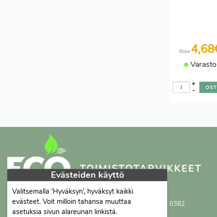
4,6
Hinta
Varasto
+
-
Evästeiden käyttö
Valitsemalla ’Hyväksyn’, hyväksyt kaikki
Proficient Co Oy
FI07452333
evästeet. Voit milloin tahansa muuttaa
Ma-To 8-16, Pe 8-15 | myynti@proficient.fi | Puh: 050 341 0382
asetuksia sivun alareunan linkistä.
Tellervonkatu 10 70500 Kuopio