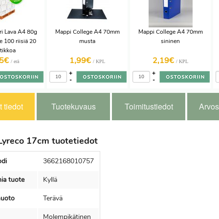
i Lava A4 80g
Mappi College A4 70mm
Mappi College A4 70mm
 100 riisiä 20
musta
sininen
atikkoa
5€
1,99€
2,19€
/ erä
/ KPL
/ KPL
+
+
-
-
 tiedot
Tuotekuvaus
Toimitustiedot
Arvos
Lyreco 17cm tuotetiedot
di
3662168010757
ia tuote
Kyllä
muoto
Terävä
Molempikätinen