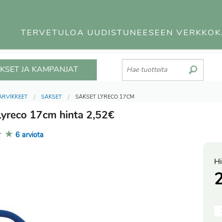
TERVETULOA UUDISTUNEESEEN VERKKO
KSET JA KAMPANJAT
ARVIKKEET
SAKSET
SAKSET LYRECO 17CM
Lyreco 17cm hinta 2,52€
★
★
6 arviota
Hi
2