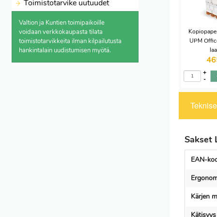
Toimistotarvike uutuudet
Valtion ja Kuntien toimipaikoille
voidaan verkkokaupasta
tilata
Kopiopaper
toimistotarvikkeita ilman kilpailutusta
UPM Office
hankintalain uudistumisen myötä.
la
46
+
-
Tekniset
Sakset 
EAN-koo
Ergonom
Kärjen 
Kätisyys