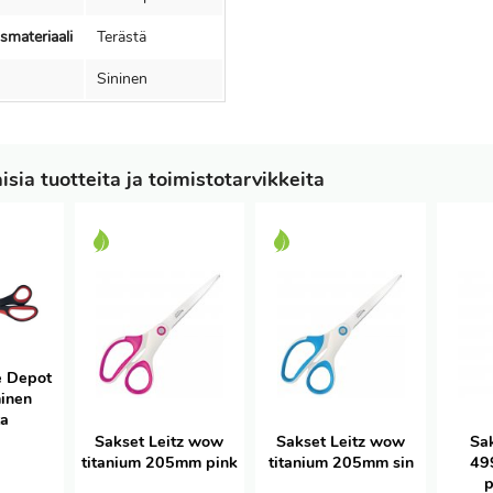
smateriaali
Terästä
Sininen
sia tuotteita ja toimistotarvikkeita
e Depot
inen
ta
Sakset Leitz wow
Sakset Leitz wow
Sa
titanium 205mm pink
titanium 205mm sin
49
p