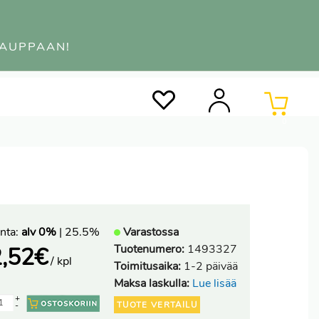
KAUPPAAN!
0
nta:
alv 0%
| 25.5%
Varastossa
Tuotenumero:
1493327
,52
€
/ kpl
Toimitusaika:
1-2 päivää
Maksa laskulla:
Lue lisää
+
TUOTE VERTAILU
-