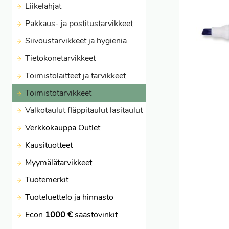
Liikelahjat
Pakkaus- ja postitustarvikkeet
Siivoustarvikkeet ja hygienia
Tietokonetarvikkeet
Toimistolaitteet ja tarvikkeet
Toimistotarvikkeet
Valkotaulut fläppitaulut lasitaulut
Verkkokauppa Outlet
Kausituotteet
Myymälätarvikkeet
Tuotemerkit
Tuoteluettelo ja hinnasto
Econ
1000 €
säästövinkit