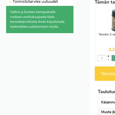
Toimistotarvike uutuudet
Tämän tau
Valtion ja Kuntien toimipaikoille
voidaan verkkokaupasta
tilata
toimistotarvikkeita ilman kilpailutusta
hankintalain uudistumisen myötä.
Teroitin 2-re
2,
+
-
Tekniset
Taulutus
Kärjenma
Muste (k