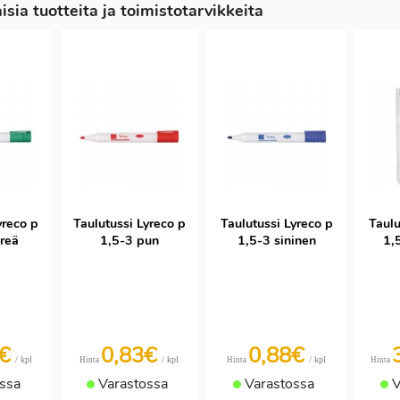
sia tuotteita ja toimistotarvikkeita
yreco p
Taulutussi Lyreco p
Taulutussi Lyreco p
Taulu
hreä
1,5-3 pun
1,5-3 sininen
1,
3€
0,83€
0,88€
/ kpl
/ kpl
/ kpl
Hinta
Hinta
Hinta
ssa
Varastossa
Varastossa
V