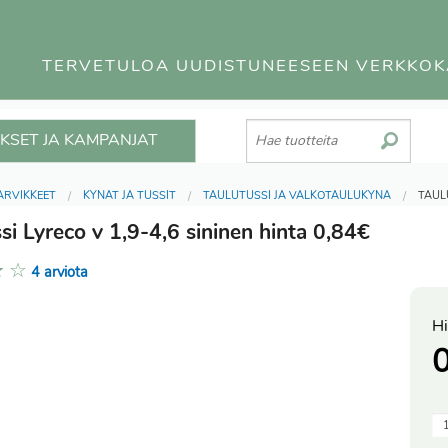
TERVETULOA UUDISTUNEESEEN VERKKO
KSET JA KAMPANJAT
ARVIKKEET
KYNÄT JA TUSSIT
TAULUTUSSI JA VALKOTAULUKYNÄ
TAUL
si Lyreco v 1,9-4,6 sininen hinta 0,84€
★
☆
4 arviota
Hi
0