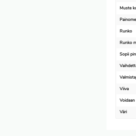
Muste k
Painome
Runko
Runko ma
Sopii pin
Vaihdetta
Valmist
Viiva
Voidaan 
Väri