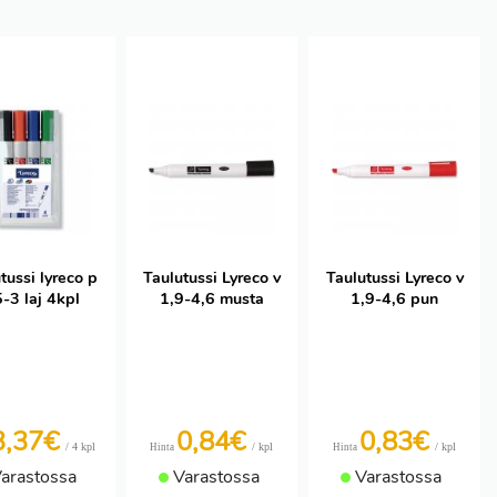
tussi lyreco p
Taulutussi Lyreco v
Taulutussi Lyreco v
5-3 laj 4kpl
1,9-4,6 musta
1,9-4,6 pun
3,37€
0,84€
0,83€
/ 4 kpl
/ kpl
/ kpl
Hinta
Hinta
arastossa
Varastossa
Varastossa