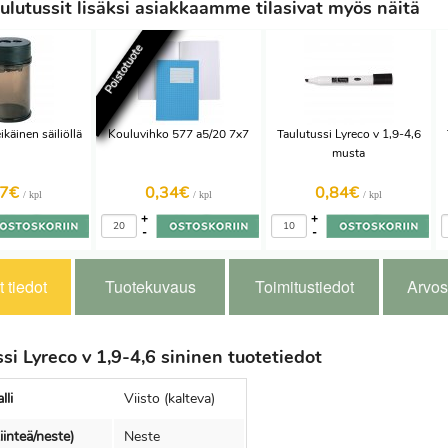
lutussit lisäksi asiakkaamme tilasivat myös näitä
Poistotuote
ikäinen säiliöllä
Kouluvihko 577 a5/20 7x7
Taulutussi Lyreco v 1,9-4,6
musta
27€
0,34€
0,84€
/ kpl
/ kpl
/ kpl
+
+
-
-
 tiedot
Tuotekuvaus
Toimitustiedot
Arvos
si Lyreco v 1,9-4,6 sininen tuotetiedot
lli
Viisto (kalteva)
iinteä/neste)
Neste