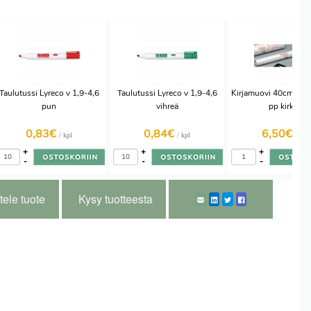
Taulutussi Lyreco v 1,9-4,6
Taulutussi Lyreco v 1,9-4,6
Kirjamuovi 40cm x 5
pun
vihreä
pp kirkas
0,83€
0,84€
6,50€
/ kpl
/ kpl
/ kpl
+
+
+
-
-
-
tele tuote
Kysy tuotteesta