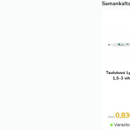
Samankaltai
Taulutussi L
1,5-3 vi
0,8
Hinta
Varasto