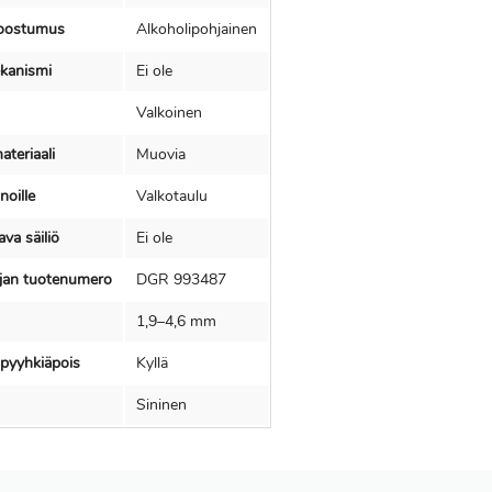
oostumus
Alkoholipohjainen
kanismi
Ei ole
Valkoinen
teriaali
Muovia
noille
Valkotaulu
va säiliö
Ei ole
ajan tuotenumero
DGR 993487
1,9–4,6 mm
pyyhkiäpois
Kyllä
Sininen