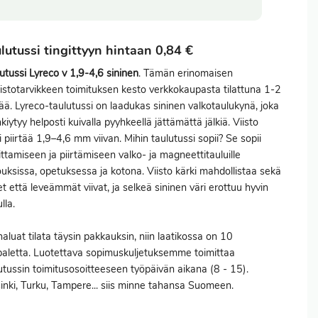
lutussi tingittyyn hintaan 0,84 €
utussi Lyreco v 1,9-4,6 sininen
. Tämän erinomaisen
istotarvikkeen toimituksen kesto verkkokaupasta tilattuna 1-2
ää. Lyreco-taulutussi on laadukas sininen valkotaulukynä, joka
kiytyy helposti kuivalla pyyhkeellä jättämättä jälkiä. Viisto
i piirtää 1,9–4,6 mm viivan. Mihin taulutussi sopii? Se sopii
oittamiseen ja piirtämiseen valko- ja magneettitauluille
uksissa, opetuksessa ja kotona. Viisto kärki mahdollistaa sekä
t että leveämmät viivat, ja selkeä sininen väri erottuu hyvin
lla.
haluat
tilata
täysin pakkauksin, niin laatikossa on 10
aletta. Luotettava sopimuskuljetuksemme toimittaa
utussin toimitusosoitteeseen työpäivän aikana (8 - 15).
inki, Turku, Tampere... siis minne tahansa Suomeen.