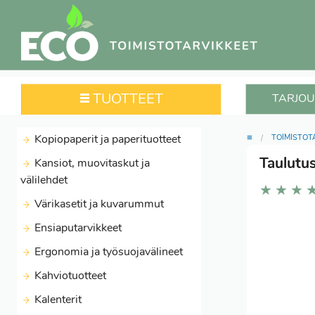
TUOTTEET
TARJOU
≡
Kopiopaperit ja paperituotteet
TOIMISTOT
Taulutus
Kansiot, muovitaskut ja
välilehdet
★
★
★
Värikasetit ja kuvarummut
Ensiaputarvikkeet
Ergonomia ja työsuojavälineet
Kahviotuotteet
Kalenterit