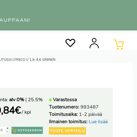
KAUPPAAN!
0
UTUSSI LYRECO V 1,9-4,6 SININEN
nta:
alv 0%
| 25.5%
Varastossa
Tuotenumero:
993487
,84
€
/ kpl
Toimitusaika:
1-2 päivää
Ilmainen toimitus:
Lue lisää
+
TUOTE VERTAILU
-