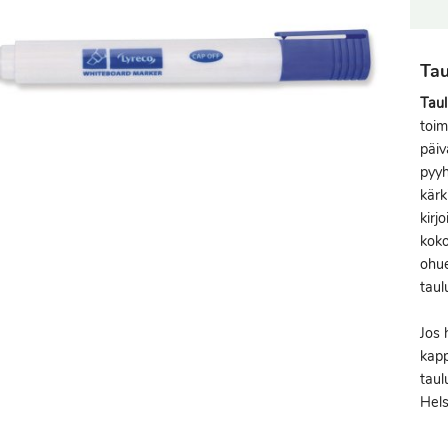
Tau
Taul
toim
päiv
pyyh
kärk
kirj
koko
ohue
taulu
Jos 
kapp
taul
Hels