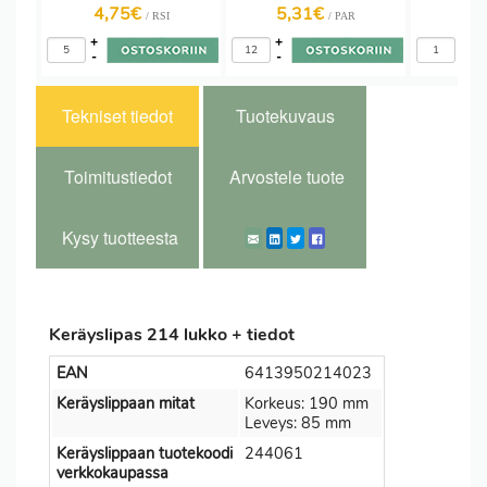
4,75€
5,31€
5
/ RSI
/ PAR
+
+
+
-
-
-
Tekniset tiedot
Tuotekuvaus
Toimitustiedot
Arvostele tuote
Kysy tuotteesta
Keräyslipas 214 lukko + tiedot
EAN
6413950214023
Keräyslippaan mitat
Korkeus: 190 mm
Leveys: 85 mm
Keräyslippaan tuotekoodi
244061
verkkokaupassa