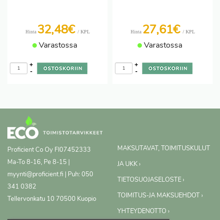
32,48€
27,61€
/ KPL
/ KPL
Hinta
Hinta
Varastossa
Varastossa
+
+
-
-
MAKSUTAVAT, TOIMITUSKULUT
Proficient Co Oy
FI07452333
Ma-To 8-16, Pe 8-15 |
JA UKK ›
myynti@proficient.fi | Puh: 050
TIETOSUOJASELOSTE ›
341 0382
TOIMITUS-JA MAKSUEHDOT ›
Tellervonkatu 10 70500 Kuopio
YHTEYDENOTTO ›