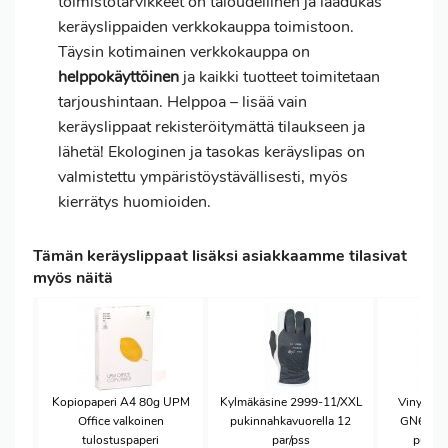
toimistotarvikkeet on taloudellinen ja laadukas
keräyslippaiden verkkokauppa toimistoon.
Täysin kotimainen verkkokauppa on
helppokäyttöinen
ja kaikki tuotteet toimitetaan
tarjoushintaan. Helppoa – lisää vain
keräyslippaat rekisteröitymättä tilaukseen ja
lähetä! Ekologinen ja tasokas keräyslipas on
valmistettu ympäristöystävällisesti, myös
kierrätys huomioiden.
Tämän keräyslippaat lisäksi asiakkaamme tilasivat
myös näitä
Kopiopaperi A4 80g UPM
Kylmäkäsine 2999-11/XXL
Vinyylik
Office valkoinen
pukinnahkavuorella 12
GN65 8/
tulostuspaperi
par/pss
puuter