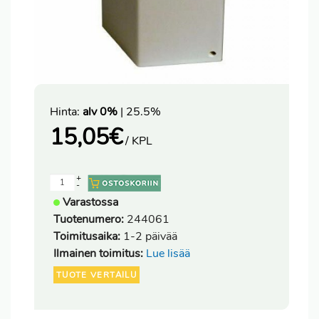
Hinta:
alv 0%
| 25.5%
15,05
€
/ KPL
+
-
Varastossa
Tuotenumero:
244061
Toimitusaika:
1-2 päivää
Ilmainen toimitus:
Lue lisää
TUOTE VERTAILU