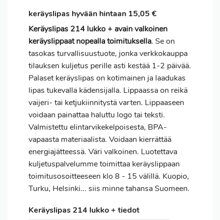
keräyslipas hyvään hintaan 15,05 €
Keräyslipas 214 lukko + avain valkoinen
keräyslippaat nopealla toimituksella
. Se on
tasokas turvallisuustuote, jonka verkkokauppa
tilauksen kuljetus perille asti kestää 1-2 päivää.
Palaset keräyslipas on kotimainen ja laadukas
lipas tukevalla kädensijalla. Lippaassa on reikä
vaijeri- tai ketjukiinnitystä varten. Lippaaseen
voidaan painattaa haluttu logo tai teksti.
Valmistettu elintarvikekelpoisesta, BPA-
vapaasta materiaalista. Voidaan kierrättää
energiajätteessä. Väri valkoinen. Luotettava
kuljetuspalvelumme toimittaa keräyslippaan
toimitusosoitteeseen klo 8 - 15 välillä. Kuopio,
Turku, Helsinki... siis minne tahansa Suomeen.
Keräyslipas 214 lukko + tiedot