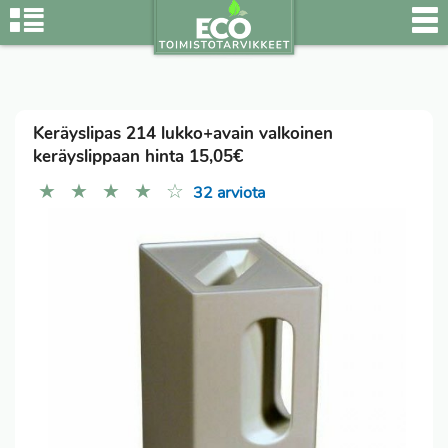
Keräyslipas 214 lukko+avain valkoinen
keräyslippaan hinta 15,05€
★
★
★
★
☆
32 arviota