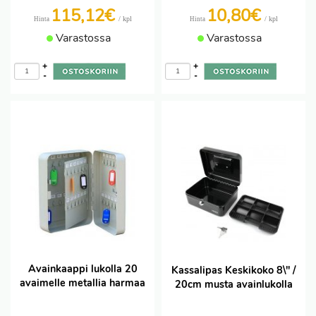
115,12€
10,80€
/ kpl
/ kpl
Hinta
Hinta
Varastossa
Varastossa
+
+
-
-
Avainkaappi lukolla 20
Kassalipas Keskikoko 8\" /
avaimelle metallia harmaa
20cm musta avainlukolla