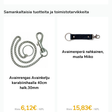
Samankaltaisia tuotteita ja toimistotarvikkeita
Avaimenperä nahkainen,
musta Miiko
Avainrengas Avainketju
karabiinihaalla 40cm
halk.30mm
6,12€
15,83€
/ KPL
/ KPL
Hinta
Hinta