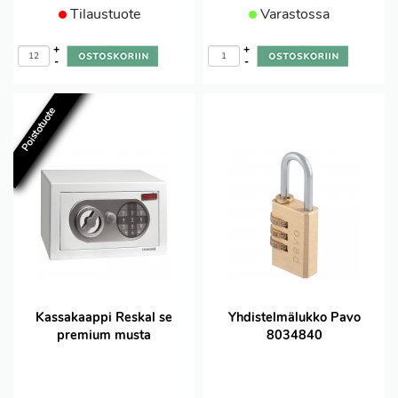
Tilaustuote
Varastossa
+
+
-
-
Poistotuote
Kassakaappi Reskal se
Yhdistelmälukko Pavo
premium musta
8034840