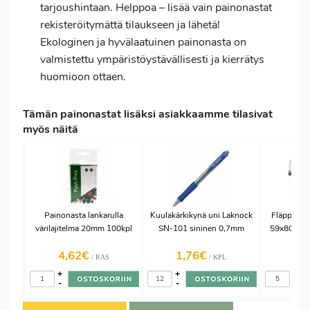
tarjoushintaan. Helppoa – lisää vain painonastat
rekisteröitymättä tilaukseen ja lähetä!
Ekologinen ja hyvälaatuinen painonasta on
valmistettu ympäristöystävällisesti ja kierrätys
huomioon ottaen.
Tämän painonastat lisäksi asiakkaamme tilasivat
myös näitä
Painonasta lankarulla
Kuulakärkikynä uni Laknock
Fläppipape
värilajitelma 20mm 100kpl
SN-101 sininen 0,7mm
59x80cm 6
4,62€
1,76€
10,
/ RAS
/ KPL
+
+
+
-
-
-