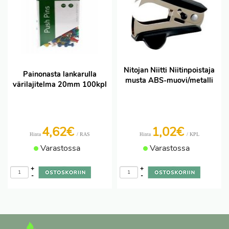
Nitojan Niitti Niitinpoistaja
Painonasta lankarulla
musta ABS-muovi/metalli
värilajitelma 20mm 100kpl
4,62€
1,02€
/ RAS
/ KPL
Hinta
Hinta
Varastossa
Varastossa
+
+
-
-