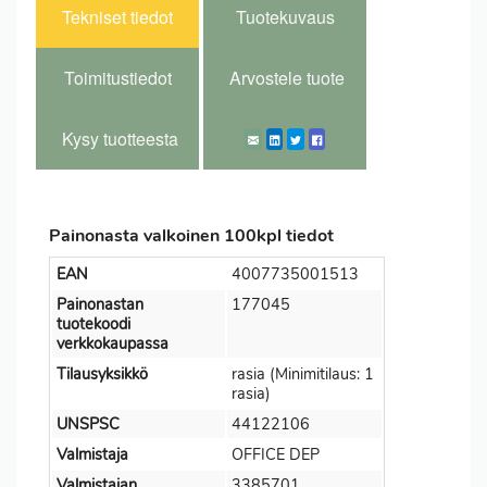
Tekniset tiedot
Tuotekuvaus
Toimitustiedot
Arvostele tuote
Kysy tuotteesta
Painonasta valkoinen 100kpl tiedot
EAN
4007735001513
Painonastan
177045
tuotekoodi
verkkokaupassa
Tilausyksikkö
rasia (Minimitilaus: 1
rasia)
UNSPSC
44122106
Valmistaja
OFFICE DEP
Valmistajan
3385701