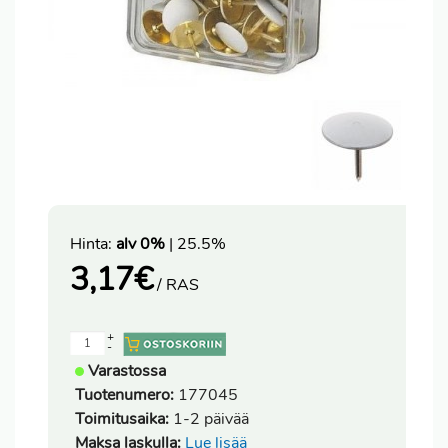
Hinta:
alv 0%
| 25.5%
3,17
€
/ RAS
+
-
Varastossa
Tuotenumero:
177045
Toimitusaika:
1-2 päivää
Maksa laskulla:
Lue lisää