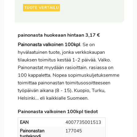
TUOTE VERTAILU
painonasta huokeaan hintaan 3,17 €
Painonasta valkoinen 100kpl
. Se on
hyvälaatuinen tuote, jonka verkkokaupan
tilauksen
toimitus
kestää 1-2 päivää. Valko.
Painonastat myydään rasioittain. rasiassa on
100 kappaletta. Nopea sopimuskuljetuksemme
toimittaa painonastan toimitusosoitteeseen
työpäivän aikana (8 - 15). Kuopio, Turku,
Helsinki... eli kaikkialle Suomeen.
Painonasta valkoinen 100kpl tiedot
EAN
4007735001513
Painonastan
177045
tuotekoodi