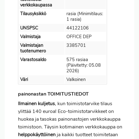
verkkokaupassa
Tilausyksikkö
rasia (Minimitilaus:
1 rasia)
UNSPSC
44122106
Valmistaja
OFFICE DEP
Valmistajan
3385701
tuotenumero
Varastosaldo
575 rasiaa
(Päivitetty: 05.08
2026)
Väri
Valkoinen
painonastan TOIMITUSTIEDOT
Ilmainen kuljetus
, kun toimistotarvike tilaus
ylittää 140 euroa! Eco-toimistotarvikkeet on
huokea ja tasokas painonastojen verkkokauppa
toimistoon. Täysin kotimainen verkkokauppa on
helppokäyttöinen
ja kaikki tuotteet toimitetaan