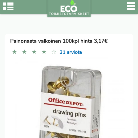
Painonasta valkoinen 100kpl hinta 3,17€
★
★
★
★
☆
31 arviota