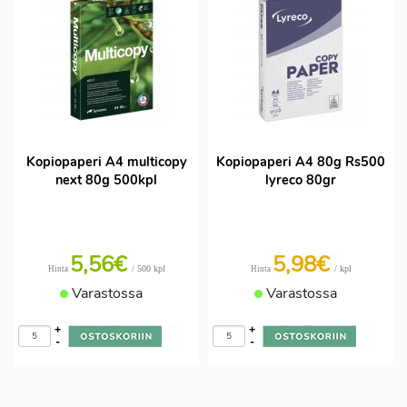
Kopiopaperi A4 multicopy
Kopiopaperi A4 80g Rs500
next 80g 500kpl
lyreco 80gr
5,56€
5,98€
/ 500 kpl
/ kpl
Hinta
Hinta
Varastossa
Varastossa
+
+
-
-