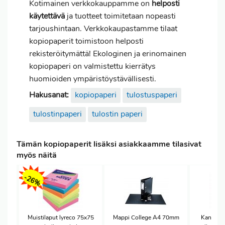
Kotimainen verkkokauppamme on
helposti
käytettävä
ja tuotteet toimitetaan nopeasti
tarjoushintaan. Verkkokaupastamme tilaat
kopiopaperit toimistoon helposti
rekisteröitymättä! Ekologinen ja erinomainen
kopiopaperi on valmistettu kierrätys
huomioiden ympäristöystävällisesti.
Hakusanat:
kopiopaperi
tulostuspaperi
tulostinpaperi
tulostin paperi
Tämän kopiopaperit lisäksi asiakkaamme tilasivat
myös näitä
-26%
Muistilaput lyreco 75x75
Mappi College A4 70mm
Kansiota