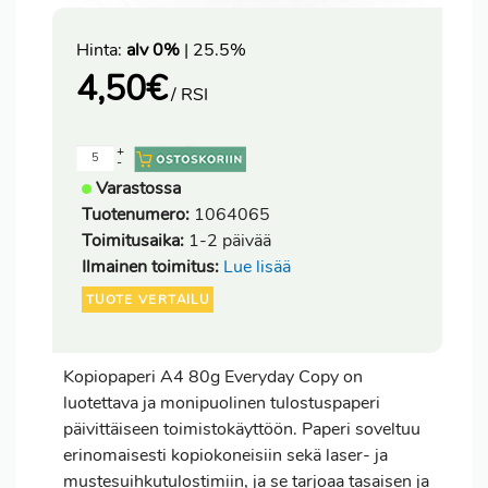
Hinta:
alv 0%
| 25.5%
4,50
€
/ RSI
+
-
Varastossa
Tuotenumero:
1064065
Toimitusaika:
1-2 päivää
Ilmainen toimitus:
Lue lisää
TUOTE VERTAILU
Kopiopaperi A4 80g Everyday Copy on
luotettava ja monipuolinen tulostuspaperi
päivittäiseen toimistokäyttöön. Paperi soveltuu
erinomaisesti kopiokoneisiin sekä laser- ja
mustesuihkutulostimiin, ja se tarjoaa tasaisen ja