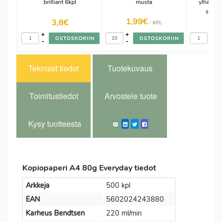
brilliant 6kpl
musta
ylhäältä 
sileäp
1,99€
5,
3,8
€
/ KPL
+
+
+
-
-
-
Tekniset tiedot
Tuotekuvaus
Toimitustiedot
Arvostele tuote
Kysy tuotteesta
Kopiopaperi A4 80g Everyday tiedot
Arkkeja
500 kpl
EAN
5602024243880
Karheus Bendtsen
220 ml/min