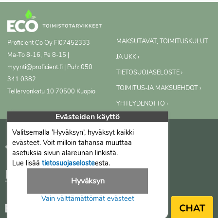
MAKSUTAVAT, TOIMITUSKULUT
Proficient Co Oy
FI07452333
Ma-To 8-16, Pe 8-15 |
JA UKK ›
myynti@proficient.fi | Puh: 050
TIETOSUOJASELOSTE ›
341 0382
TOIMITUS-JA MAKSUEHDOT ›
Tellervonkatu 10 70500 Kuopio
YHTEYDENOTTO ›
Evästeiden käyttö
Valitsemalla ’Hyväksyn’, hyväksyt kaikki
evästeet. Voit milloin tahansa muuttaa
asetuksia sivun alareunan linkistä.
Lue lisää
tietosuojaseloste
esta.
Hyväksyn
Vain välttämättömät evästeet