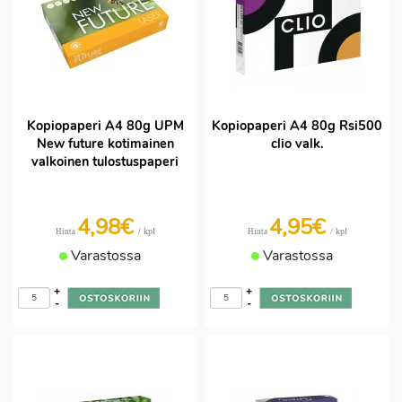
Kopiopaperi A4 80g UPM
Kopiopaperi A4 80g Rsi500
New future kotimainen
clio valk.
valkoinen tulostuspaperi
4,98€
4,95€
/ kpl
/ kpl
Hinta
Hinta
Varastossa
Varastossa
+
+
-
-