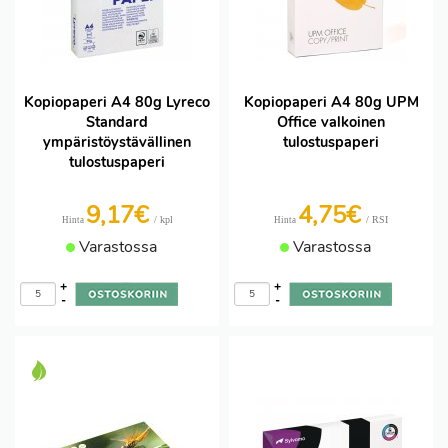
Kopiopaperi A4 80g Lyreco
Kopiopaperi A4 80g UPM
Standard
Office valkoinen
ympäristöystävällinen
tulostuspaperi
tulostuspaperi
9,17€
4,75€
/ kpl
/ RSI
Hinta
Hinta
Varastossa
Varastossa
+
+
-
-