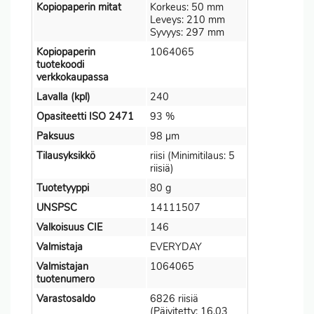
Kopiopaperin mitat
Korkeus: 50 mm
Leveys: 210 mm
Syvyys: 297 mm
Kopiopaperin
1064065
tuotekoodi
verkkokaupassa
Lavalla (kpl)
240
Opasiteetti ISO 2471
93 %
Paksuus
98 µm
Tilausyksikkö
riisi (Minimitilaus: 5
riisiä)
Tuotetyyppi
80 g
UNSPSC
14111507
Valkoisuus CIE
146
Valmistaja
EVERYDAY
Valmistajan
1064065
tuotenumero
Varastosaldo
6826 riisiä
(Päivitetty: 16.03