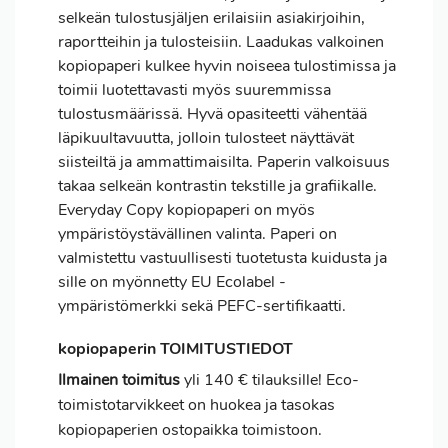
selkeän tulostusjäljen erilaisiin asiakirjoihin,
raportteihin ja tulosteisiin. Laadukas valkoinen
kopiopaperi kulkee hyvin noiseea tulostimissa ja
toimii luotettavasti myös suuremmissa
tulostusmäärissä. Hyvä opasiteetti vähentää
läpikuultavuutta, jolloin tulosteet näyttävät
siisteiltä ja ammattimaisilta. Paperin valkoisuus
takaa selkeän kontrastin tekstille ja grafiikalle.
Everyday Copy kopiopaperi on myös
ympäristöystävällinen valinta. Paperi on
valmistettu vastuullisesti tuotetusta kuidusta ja
sille on myönnetty EU Ecolabel -
ympäristömerkki sekä PEFC-sertifikaatti.
kopiopaperin TOIMITUSTIEDOT
Ilmainen toimitus
yli 140 € tilauksille! Eco-
toimistotarvikkeet on huokea ja tasokas
kopiopaperien ostopaikka toimistoon.