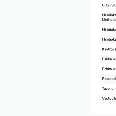
CO2 ISO
Hiilidio
Methodo
Hiilidio
Hiilidio
Käyttöva
Pakkauks
Pakkauks
Resurssi
Tavanoma
Vastuull