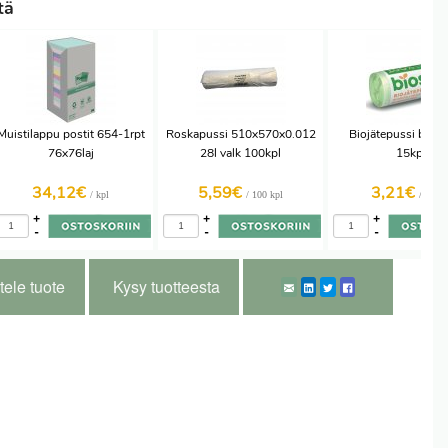
tä
Muistilappu postit 654-1rpt
Roskapussi 510x570x0.012
Biojätepussi biosk
76x76laj
28l valk 100kpl
15kpl
34,12€
5,59€
3,21€
/ kpl
/ 100 kpl
/ 15 kp
+
+
+
-
-
-
tele tuote
Kysy tuotteesta