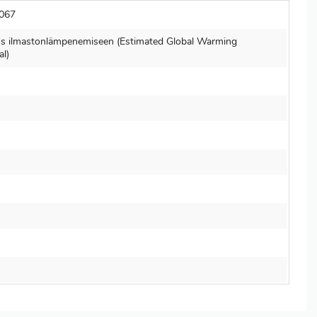
067
us ilmastonlämpenemiseen (Estimated Global Warming
al)