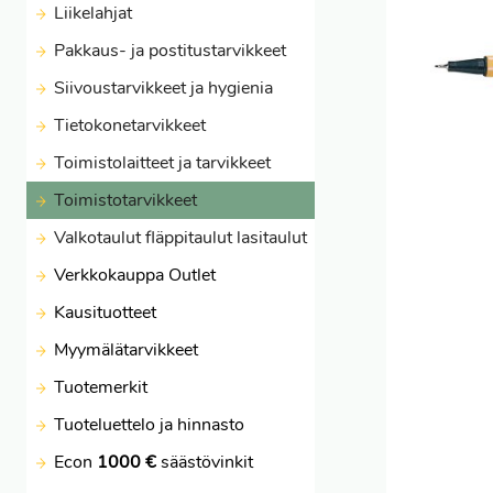
Liikelahjat
Pakkaus- ja postitustarvikkeet
Siivoustarvikkeet ja hygienia
Tietokonetarvikkeet
Toimistolaitteet ja tarvikkeet
Toimistotarvikkeet
Valkotaulut fläppitaulut lasitaulut
Verkkokauppa Outlet
Kausituotteet
Myymälätarvikkeet
Tuotemerkit
Tuoteluettelo ja hinnasto
Econ
1000 €
säästövinkit