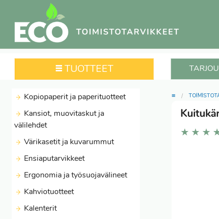
TUOTTEET
TARJOU
≡
Kopiopaperit ja paperituotteet
TOIMISTOT
Kuitukär
Kansiot, muovitaskut ja
välilehdet
★
★
★
Värikasetit ja kuvarummut
Ensiaputarvikkeet
Ergonomia ja työsuojavälineet
Kahviotuotteet
Kalenterit