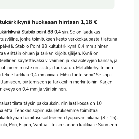
tukärkikynä huokeaan hintaan 1,18 €
ukärkikynä Stabilo point 88 0,4 sin
. Se on laadukas
oitusväline, jonka toimituksen kesto verkkokaupasta tilattuna
päivää. Stabilo Point 88 kuitukärkikynä 0,4 mm sininen
taa erittäin ohuen ja tarkan kirjoitusjäljen. Kynä on
teellinen käytettäväksi viivaimien ja kaaviolevyjen kanssa, ja
pohjainen muste on siisti ja tuoksuton. Metallikehysteinen
i tekee tarkkaa 0,4 mm viivaa. Mihin tuote sopii? Se sopii
oittamiseen, piirtämiseen ja tarkkoihin merkintöihin. Kärjen
anleveys on 0,4 mm ja väri sininen.
haluat
tilata
täysin pakkauksin, niin laatikossa on 10
aletta. Tehokas sopimuskuljetuksemme toimittaa
ukärkikynän toimitusosoitteeseen työpäivän aikana (8 - 15).
inki, Pori, Espoo, Vantaa... toisin sanoen kaikkialle Suomeen.