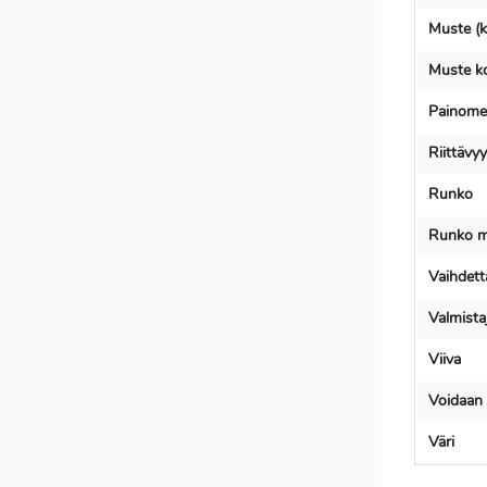
Muste (k
Muste k
Painome
Riittävy
Runko
Runko ma
Vaihdetta
Valmist
Viiva
Voidaan 
Väri