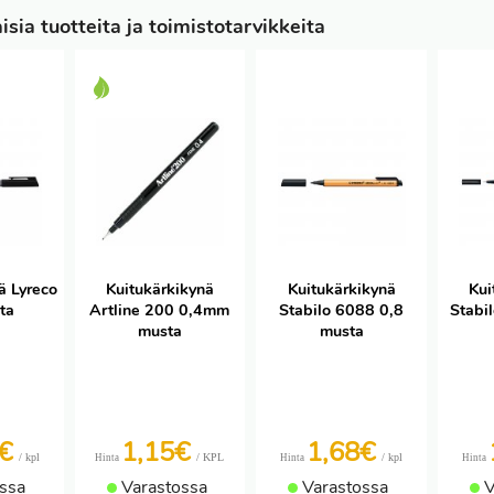
sia tuotteita ja toimistotarvikkeita
ä Lyreco
Kuitukärkikynä
Kuitukärkikynä
Kui
ta
Artline 200 0,4mm
Stabilo 6088 0,8
Stabil
musta
musta
4€
1,15€
1,68€
/ kpl
/ KPL
/ kpl
Hinta
Hinta
Hinta
ssa
Varastossa
Varastossa
V