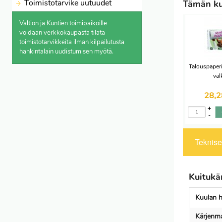
Toimistotarvike uutuudet
Tämän kui
Valtion ja Kuntien toimipaikoille
voidaan verkkokaupasta
tilata
toimistotarvikkeita ilman kilpailutusta
hankintalain uudistumisen myötä.
Talouspaperi
val
28,
+
-
Tekniset
Kuitukär
Kuulan h
Kärjenma