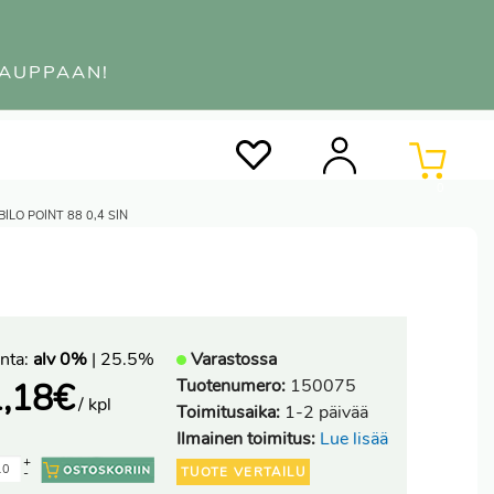
KAUPPAAN!
0
ILO POINT 88 0,4 SIN
nta:
alv 0%
| 25.5%
Varastossa
Tuotenumero:
150075
,18
€
/ kpl
Toimitusaika:
1-2 päivää
Ilmainen toimitus:
Lue lisää
+
TUOTE VERTAILU
-