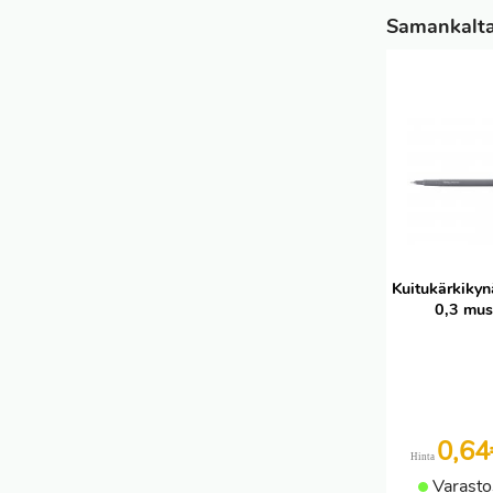
Samankaltai
Kuitukärkikyn
0,3 mus
0,6
Hinta
Varasto