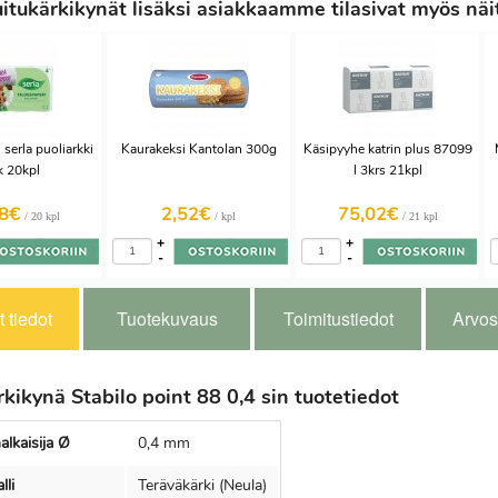
tukärkikynät lisäksi asiakkaamme tilasivat myös näi
 serla puoliarkki
Kaurakeksi Kantolan 300g
Käsipyyhe katrin plus 87099
k 20kpl
l 3krs 21kpl
28€
2,52€
75,02€
/ 20 kpl
/ kpl
/ 21 kpl
+
+
-
-
 tiedot
Tuotekuvaus
Toimitustiedot
Arvos
kikynä Stabilo point 88 0,4 sin tuotetiedot
alkaisija Ø
0,4 mm
lli
Teräväkärki (Neula)