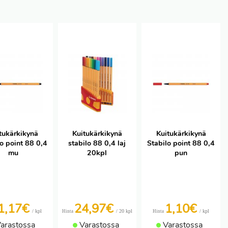
tukärkikynä
Kuitukärkikynä
Kuitukärkikynä
o point 88 0,4
stabilo 88 0,4 laj
Stabilo point 88 0,4
mu
20kpl
pun
1,17€
24,97€
1,10€
/ kpl
/ 20 kpl
/ kpl
Hinta
Hinta
arastossa
Varastossa
Varastossa