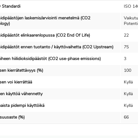
 Standardi
ISO 14
ksidipäästöjen laskemis/arviointi menetelmä (CO2
Vaikut
logy)
Potenti
ksidipäästöt elinkaarenlopussa (CO2 End Of Life)
22
ksidipäästöt ennen tuotanto / käyttövaihetta (CO2 Upstream)
75
iheen hiilidioksidipäästöt (CO2 use-phase emissions)
3
en kierrätettävyys (%)
100
en voi kierrättää
Kyllä
en käyttöä vähennetty
Kyllä
ista pidempi käyttöikä
Kyllä
isuusaste (%)
66