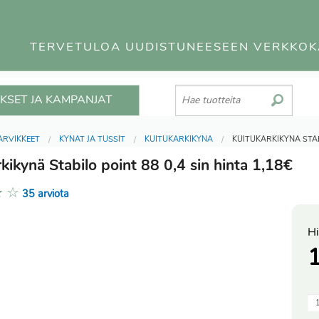
TERVETULOA UUDISTUNEESEEN VERKKO
KSET JA KAMPANJAT
ARVIKKEET
KYNÄT JA TUSSIT
KUITUKÄRKIKYNÄ
KUITUKÄRKIKYNÄ STAB
kikynä Stabilo point 88 0,4 sin hinta 1,18€
★
☆
35 arviota
Hi
1