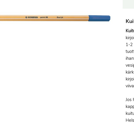
Kui
Kuit
kirj
1-2 
tuot
ihan
vesi
kärk
kirj
viiv
Jos 
kapp
kuit
Hels