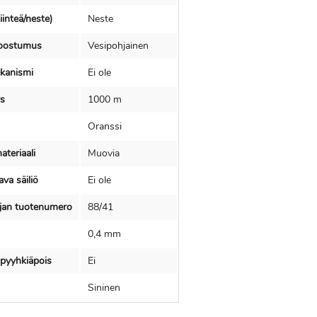
iinteä/neste)
Neste
oostumus
Vesipohjainen
kanismi
Ei ole
ys
1000 m
Oranssi
teriaali
Muovia
va säiliö
Ei ole
ajan tuotenumero
88/41
0,4 mm
pyyhkiäpois
Ei
Sininen