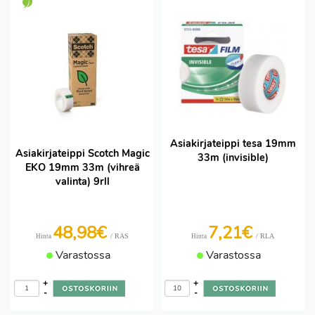
Asiakirjateippi tesa 19mm
Asiakirjateippi Scotch Magic
33m (invisible)
EKO 19mm 33m (vihreä
valinta) 9rll
48,98€
7,21€
/ RAS
/ RLA
Hinta
Hinta
Varastossa
Varastossa
+
+
-
-