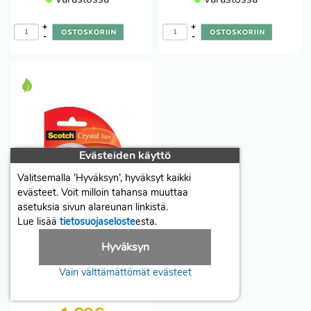
+
+
-
-
Evästeiden käyttö
Valitsemalla ’Hyväksyn’, hyväksyt kaikki
evästeet. Voit milloin tahansa muuttaa
asetuksia sivun alareunan linkistä.
Lue lisää
tietosuojaseloste
esta.
Teippi Scotch 6-1210d
Hyväksyn
12mmx10m katkoja
Vain välttämättömät evästeet