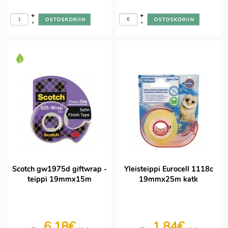
+
+
-
-
Scotch gw1975d giftwrap -
Yleisteippi Eurocell 1118c
teippi 19mmx15m
19mmx25m katk
6,18€
1,84€