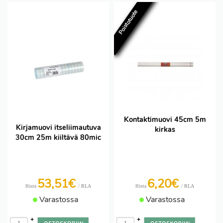
Poistotuote
Kontaktimuovi 45cm 5m
Kirjamuovi itseliimautuva
kirkas
30cm 25m kiiltävä 80mic
53,51€
6,20€
/ RLA
/ RLA
Hinta
Hinta
Varastossa
Varastossa
+
+