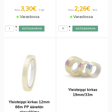
3,30€
2,26€
/ 5 kpl
/ RLL
Hinta
Hinta
Varastossa
Varastossa
+
+
-
-
Yleisteippi kirkas
19mm/33m
Yleisteippi kirkas 12mm
66m PP äänetön