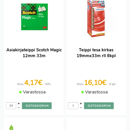
Asiakirjateippi Scotch Magic
Teippi tesa kirkas
12mm 33m
19mmx33m rll 8kpl
4,17€
16,10€
/ KPL
/ 8 kpl
Hinta
Hinta
Varastossa
Varastossa
+
+
-
-