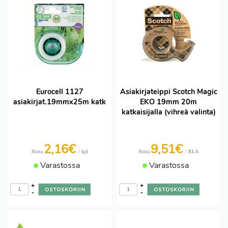
Eurocell 1127
Asiakirjateippi Scotch Magic
asiakirjat.19mmx25m katk
EKO 19mm 20m
katkaisijalla (vihreä valinta)
2,16€
9,51€
/ kpl
/ RLA
Hinta
Hinta
Varastossa
Varastossa
+
+
-
-