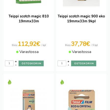
Teippi scotch magic 810
Teippi scotch magic 900 eko
19mmx33m
19mmx33m 9kpl
112,92€
37,78€
/ kpl
/ 9 kpl
Hinta
Hinta
Varastossa
Varastossa
+
+
-
-