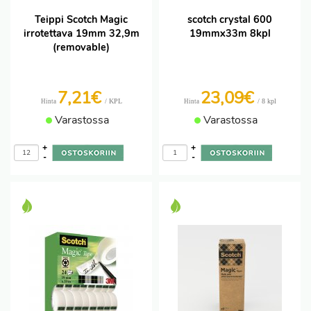
Teippi Scotch Magic
scotch crystal 600
irrotettava 19mm 32,9m
19mmx33m 8kpl
(removable)
7,21€
23,09€
/ KPL
/ 8 kpl
Hinta
Hinta
Varastossa
Varastossa
+
+
-
-