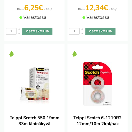
6,25€
12,34€
/ 6 kpl
/ 8 kpl
Hinta
Hinta
Varastossa
Varastossa
+
+
-
-
Teippi Scotch 550 19mm
Teippi Scotch 6-1210R2
33m läpinäkyvä
12mm/10m 2kpl/pak