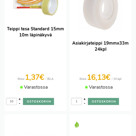
Teippi tesa Standard 15mm
10m läpinäkyvä
Asiakirjateippi 19mmx33m
24kpl
1,37€
16,13€
/ RLA
/ 24 kpl
Hinta
Hinta
Varastossa
Varastossa
+
+
-
-