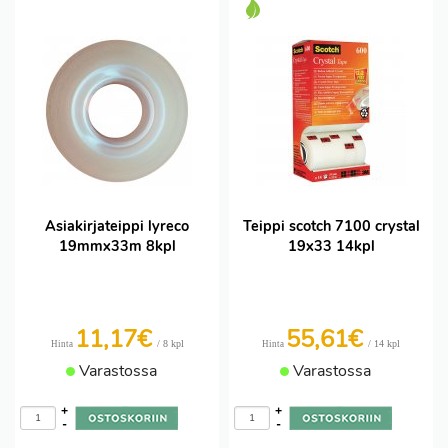
Asiakirjateippi lyreco
Teippi scotch 7100 crystal
19mmx33m 8kpl
19x33 14kpl
11,17€
55,61€
/ 8 kpl
/ 14 kpl
Hinta
Hinta
Varastossa
Varastossa
+
+
-
-