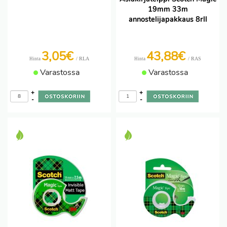
19mm 33m
annostelijapakkaus 8rll
3,05€
43,88€
/ RLA
/ RAS
Hinta
Hinta
Varastossa
Varastossa
+
+
-
-