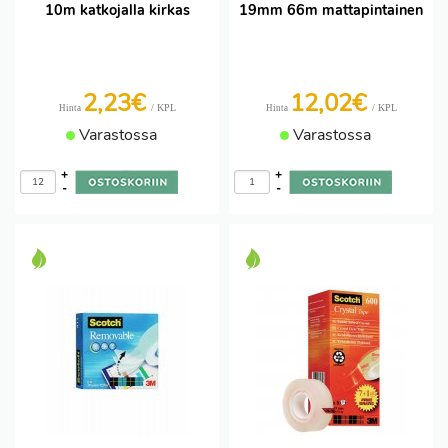
10m katkojalla kirkas
19mm 66m mattapintainen
2,23€
12,02€
/ KPL
/ KPL
Hinta
Hinta
Varastossa
Varastossa
+
+
-
-