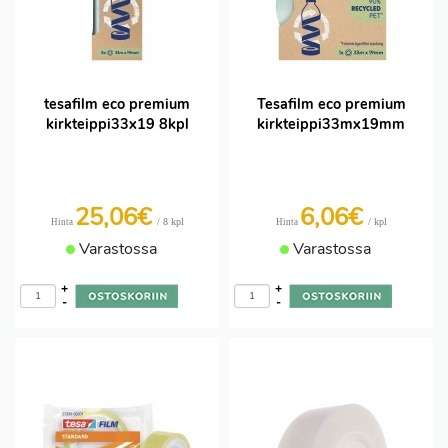
tesafilm eco premium
Tesafilm eco premium
kirkteippi33x19 8kpl
kirkteippi33mx19mm
25,06€
6,06€
/ 8 kpl
/ kpl
Hinta
Hinta
Varastossa
Varastossa
+
+
-
-