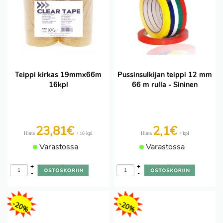
Teippi kirkas 19mmx66m
Pussinsulkijan teippi 12 mm
16kpl
66 m rulla - Sininen
23,81€
2,1
€
/ 16 kpl
/ kpl
Hinta
Hinta
Varastossa
Varastossa
+
+
-
-
-20%
-20%