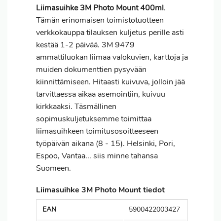
Liimasuihke 3M Photo Mount 400ml
.
Tämän erinomaisen toimistotuotteen
verkkokauppa tilauksen kuljetus perille asti
kestää 1-2 päivää. 3M 9479
ammattiluokan liimaa valokuvien, karttoja ja
muiden dokumenttien pysyvään
kiinnittämiseen. Hitaasti kuivuva, jolloin jää
tarvittaessa aikaa asemointiin, kuivuu
kirkkaaksi. Täsmällinen
sopimuskuljetuksemme toimittaa
liimasuihkeen toimitusosoitteeseen
työpäivän aikana (8 - 15). Helsinki, Pori,
Espoo, Vantaa... siis minne tahansa
Suomeen.
Liimasuihke 3M Photo Mount tiedot
EAN
5900422003427