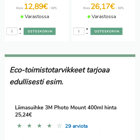
12,89€
26,17€
/ KPL
/ KPL
Hinta
Hinta
Varastossa
Varastossa
+
+
-
-
Eco-toimistotarvikkeet tarjoaa
edullisesti esim.
Liimasuihke 3M Photo Mount 400ml hinta
25,24€
★
★
★
★
☆
29 arviota