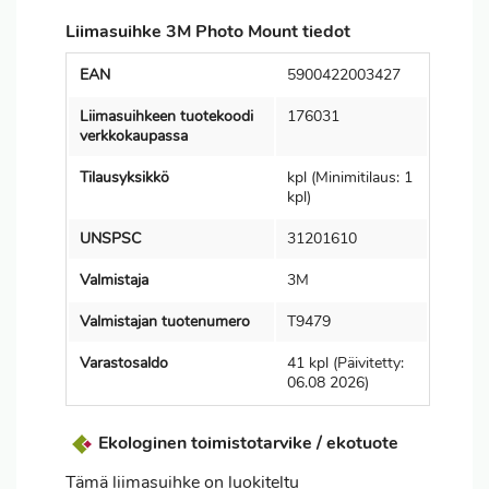
Liimasuihke 3M Photo Mount tiedot
EAN
5900422003427
Liimasuihkeen tuotekoodi
176031
verkkokaupassa
Tilausyksikkö
kpl (Minimitilaus: 1
kpl)
UNSPSC
31201610
Valmistaja
3M
Valmistajan tuotenumero
T9479
Varastosaldo
41 kpl (Päivitetty:
06.08 2026)
Ekologinen toimistotarvike / ekotuote
Tämä liimasuihke on luokiteltu