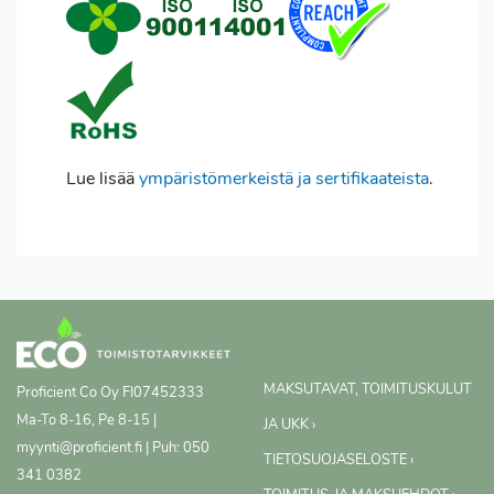
Lue lisää
ympäristömerkeistä ja sertifikaateista
.
MAKSUTAVAT, TOIMITUSKULUT
Proficient Co Oy
FI07452333
Ma-To 8-16, Pe 8-15 |
JA UKK ›
myynti@proficient.fi | Puh: 050
TIETOSUOJASELOSTE ›
341 0382