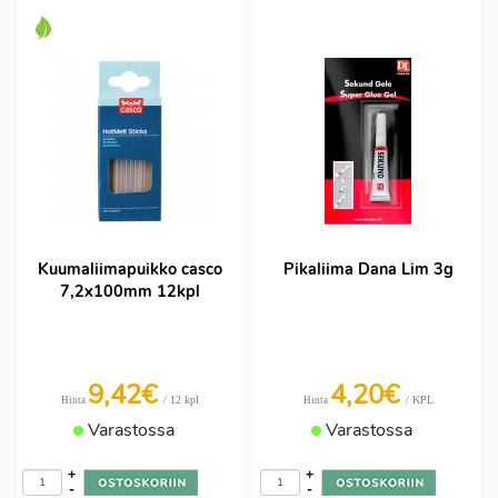
Kuumaliimapuikko casco
Pikaliima Dana Lim 3g
7,2x100mm 12kpl
9,42€
4,20€
/ 12 kpl
/ KPL
Hinta
Hinta
Varastossa
Varastossa
+
+
-
-