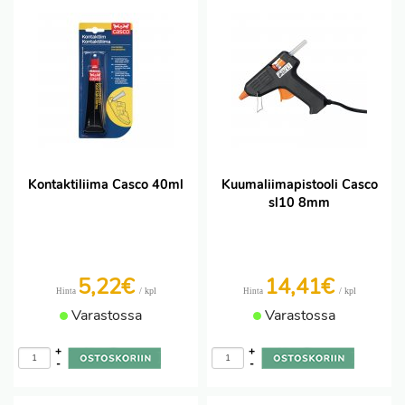
Kontaktiliima Casco 40ml
Kuumaliimapistooli Casco
sl10 8mm
5,22€
14,41€
/ kpl
/ kpl
Hinta
Hinta
Varastossa
Varastossa
+
+
-
-