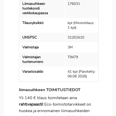
Liimasuihkeen
176031
tuotekoodi
verkkokaupassa
Tilausyksikkö
kpl (Minimitilaus:
1 kpl)
UNSPSC
31201610
Valmistaja
3M
Valmistajan
T9479
tuotenumero
Varastosaldo
41 kpl (Päivitetty:
06.08 2026)
liimasuihkeen TOIMITUSTIEDOT
Yli 140 € tilaus toimitetaan aina
rahtivapaasti!
Eco-toimistotarvikkeet on
huokea ja erinomainen liimasuihkeiden