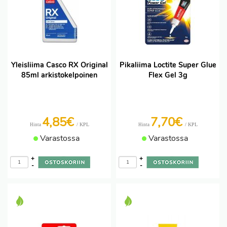
Yleisliima Casco RX Original
Pikaliima Loctite Super Glue
85ml arkistokelpoinen
Flex Gel 3g
4,85€
7,70€
/ KPL
/ KPL
Hinta
Hinta
Varastossa
Varastossa
+
+
-
-