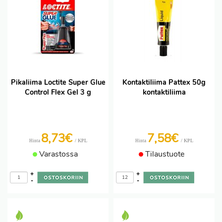
Pikaliima Loctite Super Glue
Kontaktiliima Pattex 50g
Control Flex Gel 3 g
kontaktiliima
8,73€
7,58€
/ KPL
/ KPL
Hinta
Hinta
Varastossa
Tilaustuote
+
+
-
-