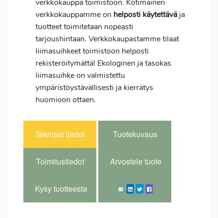
verkkokauppa toimistoon. Kotimainen
verkkokauppamme on
helposti käytettävä
ja
tuotteet toimitetaan nopeasti
tarjoushintaan. Verkkokaupastamme tilaat
liimasuihkeet toimistoon helposti
rekisteröitymättä! Ekologinen ja tasokas
liimasuihke on valmistettu
ympäristöystävällisesti ja kierrätys
huomioon ottaen.
Tekniset tiedot
Tuotekuvaus
Toimitustiedot
Arvostele tuote
Kysy tuotteesta