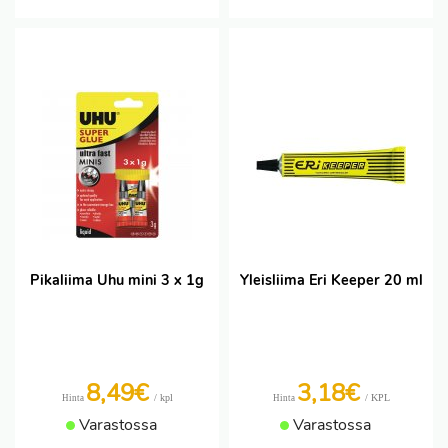
Pikaliima Uhu mini 3 x 1g
Yleisliima Eri Keeper 20 ml
8,49€
3,18€
/ kpl
/ KPL
Hinta
Hinta
Varastossa
Varastossa