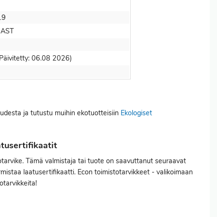
19
CAST
Päivitetty: 06.08 2026)
suudesta ja tutustu muihin ekotuotteisiin
Ekologiset
usertifikaatit
tarvike. Tämä valmistaja tai tuote on saavuttanut seuraavat
istaa laatusertifikaatti. Econ toimistotarvikkeet - valikoimaan
otarvikkeita!