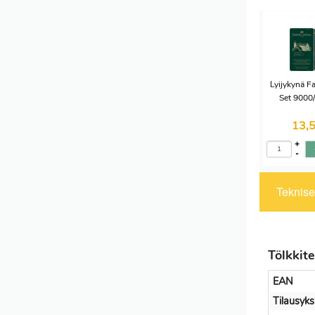
Lyijykynä F
Set 9000
13,
+
-
Tekniset
Tölkkite
EAN
Tilausyks