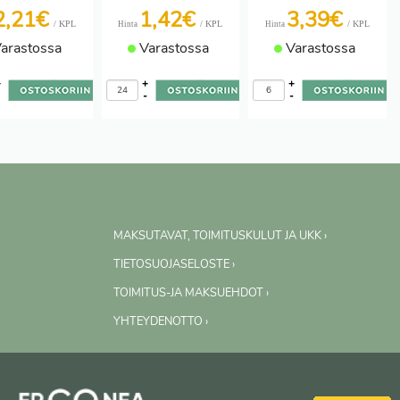
2,21€
1,42€
3,39€
/ KPL
/ KPL
/ KPL
Hinta
Hinta
arastossa
Varastossa
Varastossa
+
+
+
-
-
-
MAKSUTAVAT, TOIMITUSKULUT JA UKK ›
TIETOSUOJASELOSTE ›
TOIMITUS-JA MAKSUEHDOT ›
YHTEYDENOTTO ›