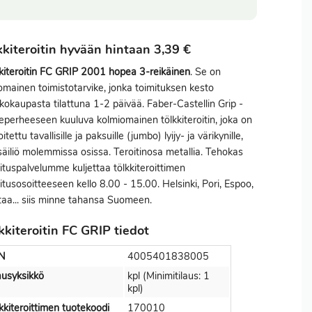
kkiteroitin hyvään hintaan 3,39 €
kiteroitin FC GRIP 2001 hopea 3-reikäinen
. Se on
omainen toimistotarvike, jonka toimituksen kesto
kokaupasta tilattuna 1-2 päivää. Faber-Castellin Grip -
eperheeseen kuuluva kolmiomainen tölkkiteroitin, joka on
itettu tavallisille ja paksuille (jumbo) lyijy- ja värikynille,
säiliö molemmissa osissa. Teroitinosa metallia. Tehokas
ituspalvelumme kuljettaa tölkkiteroittimen
itusosoitteeseen kello 8.00 - 15.00. Helsinki, Pori, Espoo,
aa... siis minne tahansa Suomeen.
kkiteroitin FC GRIP tiedot
N
4005401838005
ausyksikkö
kpl (Minimitilaus: 1
kpl)
kkiteroittimen tuotekoodi
170010