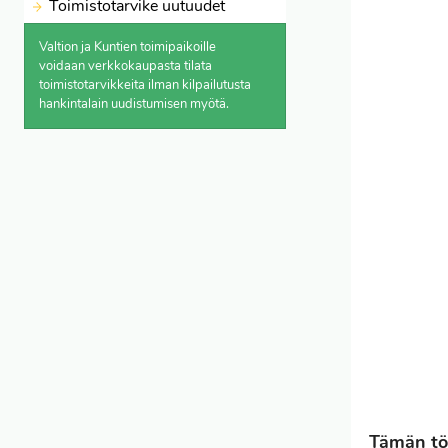
Toimistotarvike uutuudet
Valtion ja Kuntien toimipaikoille
voidaan verkkokaupasta
tilata
toimistotarvikkeita ilman kilpailutusta
hankintalain uudistumisen myötä.
Tämän töl