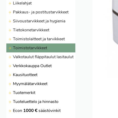
Liikelahjat
Pakkaus- ja postitustarvikkeet
Siivoustarvikkeet ja hygienia
Tietokonetarvikkeet
Toimistolaitteet ja tarvikkeet
Toimistotarvikkeet
Valkotaulut fläppitaulut lasitaulut
Verkkokauppa Outlet
Kausituotteet
Myymälätarvikkeet
Tuotemerkit
Tuoteluettelo ja hinnasto
Econ
1000 €
säästövinkit