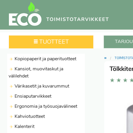
TUOTTEET
TARJOU
≡
Kopiopaperit ja paperituotteet
TOIMISTOT
Tölkkit
Kansiot, muovitaskut ja
välilehdet
★
★
★
Värikasetit ja kuvarummut
Ensiaputarvikkeet
Ergonomia ja työsuojavälineet
Kahviotuotteet
Kalenterit