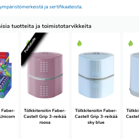
ympäristömerkeistä ja sertifikaateista
.
sia tuotteita ja toimistotarvikkeita
Poistotuote
n Faber-
Tölkkiteroitin Faber-
Tölkkiteroitin Faber-
Tölkki
/Unicorn
Castell Grip 3-reikää
Castell Grip 3-reikää
Castel
roosa
sky blue