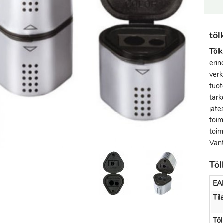
töl
Tölk
erin
verk
tuot
tarko
jäte
toim
toim
Vant
Töl
EA
Til
Töl