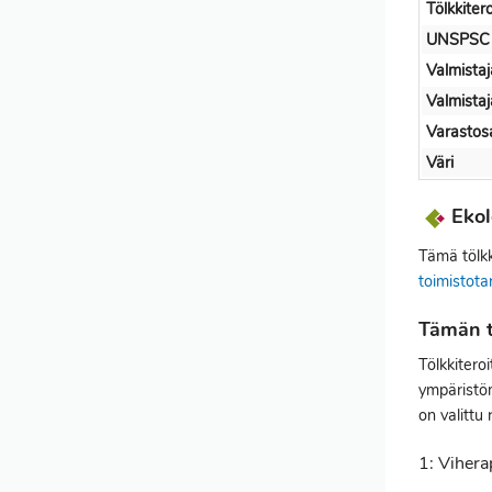
Tölkkiter
UNSPSC
Valmistaj
Valmista
Varastos
Väri
Ekol
Tämä tölkk
toimistota
Tämän t
Tölkkitero
ympäristöm
on valittu 
1: Vihera