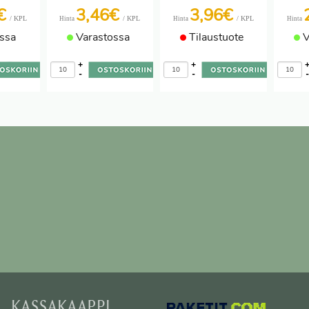
6€
3,46€
3,96€
/ KPL
/ KPL
/ KPL
Hinta
Hinta
Hinta
ssa
Varastossa
Tilaustuote
V
+
+
-
-