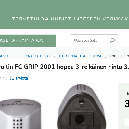
TERVETULOA UUDISTUNEESEEN VERKKO
KSET JA KAMPANJAT
ARVIKKEET
KYNÄT JA TUSSIT
TEROITIN JA TEROITUSKONE
TÖLKKITERO
eroitin FC GRIP 2001 hopea 3-reikäinen hinta 3
★
☆
31 arviota
Hi
3