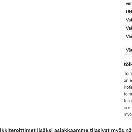
ve
UN
Val
Val
Var
Vär
töl
Toim
on e
Kot
toim
tölk
ja e
myös
kkiteroittimet lisäksi asiakkaamme tilasivat myös nä