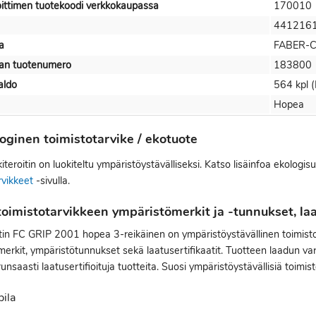
oittimen tuotekoodi verkkokaupassa
170010
441216
a
FABER-
jan tuotenumero
183800
aldo
564 kpl (
Hopea
oginen toimistotarvike / ekotuote
iteroitin on luokiteltu ympäristöystävälliseksi. Katso lisäinfoa ekologi
rvikkeet
-sivulla.
oimistotarvikkeen ympäristömerkit ja -tunnukset, laat
itin FC GRIP 2001 hopea 3-reikäinen on ympäristöystävällinen toimisto
erkit, ympäristötunnukset sekä laatusertifikaatit. Tuotteen laadun varm
runsaasti laatusertifioituja tuotteita. Suosi ympäristöystävällisiä toimist
pila