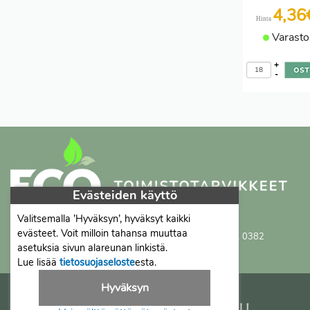
4,3
Hinta
Varasto
+
-
Evästeiden käyttö
Valitsemalla ’Hyväksyn’, hyväksyt kaikki
Proficient Co Oy
FI07452333
evästeet. Voit milloin tahansa muuttaa
Ma-To 8-16, Pe 8-15 | myynti@proficient.fi | Puh: 050 341 0382
asetuksia sivun alareunan linkistä.
Tellervonkatu 10 70500 Kuopio
Lue lisää
tietosuojaseloste
esta.
Hyväksyn