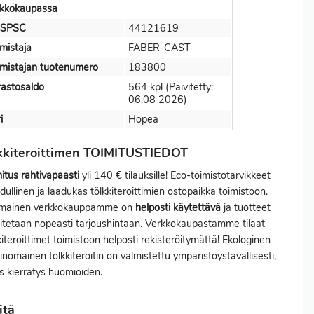
rkkokaupassa
SPSC
44121619
mistaja
FABER-CAST
mistajan tuotenumero
183800
astosaldo
564 kpl (Päivitetty:
06.08 2026)
i
Hopea
kkiteroittimen TOIMITUSTIEDOT
itus
rahtivapaasti
yli 140 € tilauksille! Eco-toimistotarvikkeet
dullinen ja laadukas tölkkiteroittimien ostopaikka toimistoon.
imainen verkkokauppamme on
helposti käytettävä
ja tuotteet
itetaan nopeasti tarjoushintaan. Verkkokaupastamme tilaat
kiteroittimet toimistoon helposti rekisteröitymättä! Ekologinen
rinomainen tölkkiteroitin on valmistettu ympäristöystävällisesti,
 kierrätys huomioiden.
itä