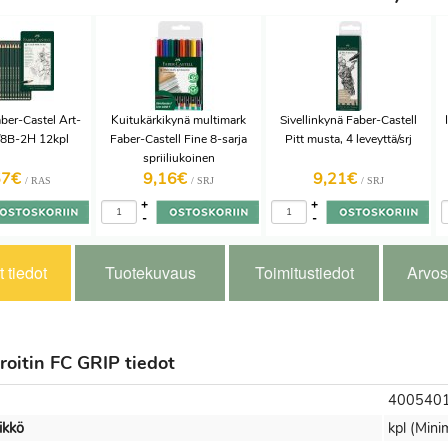
aber-Castel Art-
Kuitukärkikynä multimark
Sivellinkynä Faber-Castell
/8B-2H 12kpl
Faber-Castell Fine 8-sarja
Pitt musta, 4 leveyttä/srj
spriiliukoinen
57€
9,16€
9,21€
/ RAS
/ SRJ
/ SRJ
+
+
-
-
 tiedot
Tuotekuvaus
Toimitustiedot
Arvos
roitin FC GRIP tiedot
400540
ikkö
kpl (Minim