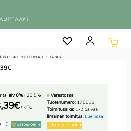
KAUPPAAN!
0
ITIN FC GRIP 2001 HOPEA 3-REIKÄINEN
,39€
nta:
alv 0%
| 25.5%
Varastossa
Tuotenumero:
170010
,39
€
/ KPL
Toimitusaika:
1-2 päivää
Ilmainen toimitus:
Lue lisää
+
TUOTE VERTAILU
-