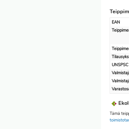
Teippim
EAN
Teippimer
Teippime
Tilausyks
UNSPSC
Valmistaj
Valmista
Varastos
Ekol
Tämä teipp
toimistota