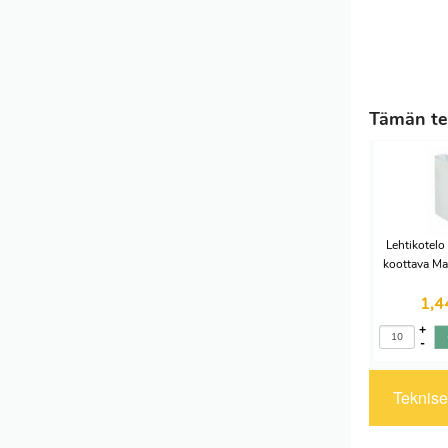
Tämän tei
Lehtikotelo
koottava Ma
1,
+
-
Tekniset