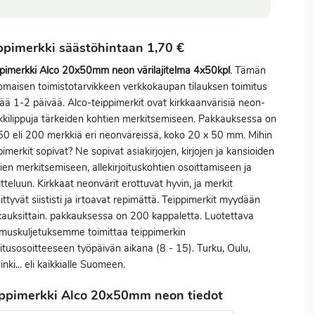
ppimerkki säästöhintaan 1,70 €
pimerkki Alco 20x50mm neon värilajitelma 4x50kpl
. Tämän
omaisen toimistotarvikkeen verkkokaupan tilauksen
toimitus
ää 1-2 päivää. Alco-teippimerkit ovat kirkkaanvärisiä neon-
kilippuja tärkeiden kohtien merkitsemiseen. Pakkauksessa on
50 eli 200 merkkiä eri neonväreissä, koko 20 x 50 mm. Mihin
pimerkit sopivat? Ne sopivat asiakirjojen, kirjojen ja kansioiden
ien merkitsemiseen, allekirjoituskohtien osoittamiseen ja
itteluun. Kirkkaat neonvärit erottuvat hyvin, ja merkit
nittyvät siististi ja irtoavat repimättä. Teippimerkit myydään
auksittain. pakkauksessa on 200 kappaletta. Luotettava
muskuljetuksemme toimittaa teippimerkin
itusosoitteeseen työpäivän aikana (8 - 15). Turku, Oulu,
inki... eli kaikkialle Suomeen.
ppimerkki Alco 20x50mm neon tiedot