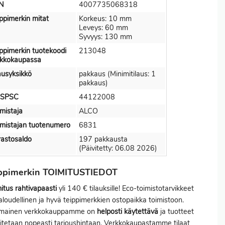
N
4007735068318
ppimerkin mitat
Korkeus: 10 mm
Leveys: 60 mm
Syvyys: 130 mm
ppimerkin tuotekoodi
213048
rkkokaupassa
ausyksikkö
pakkaus (Minimitilaus: 1
pakkaus)
SPSC
44122008
mistaja
ALCO
mistajan tuotenumero
6831
astosaldo
197 pakkausta
(Päivitetty: 06.08 2026)
ippimerkin TOIMITUSTIEDOT
itus
rahtivapaasti
yli 140 € tilauksille! Eco-toimistotarvikkeet
aloudellinen ja hyvä teippimerkkien ostopaikka toimistoon.
imainen verkkokauppamme on
helposti käytettävä
ja tuotteet
itetaan nopeasti tarjoushintaan. Verkkokaupastamme tilaat