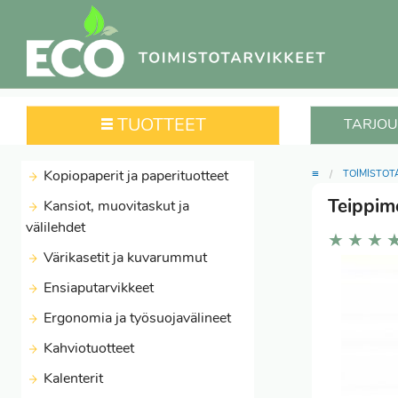
TUOTTEET
TARJOU
≡
Kopiopaperit ja paperituotteet
TOIMISTOT
Teippim
Kansiot, muovitaskut ja
välilehdet
★
★
★
Värikasetit ja kuvarummut
Ensiaputarvikkeet
Ergonomia ja työsuojavälineet
Kahviotuotteet
Kalenterit