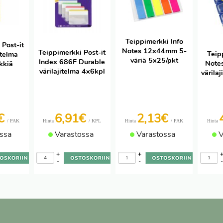
Teippimerkki Info
 Post-it
Notes 12x44mm 5-
Teippimerkki Post-it
Teip
itelma
väriä 5x25/pkt
Index 686F Durable
Note
kkiä
värilajitelma 4x6kpl
värila
8€
6,91€
2,13€
/ PAK
/ KPL
/ PAK
Hinta
Hinta
Hinta
ssa
Varastossa
Varastossa
V
+
+
-
-