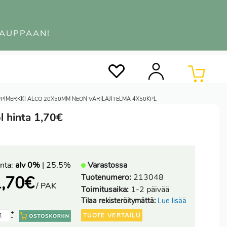
KAUPPAAN!
0
PPIMERKKI ALCO 20X50MM NEON VÄRILAJITELMA 4X50KPL
l hinta 1,70€
nta:
alv 0%
| 25.5%
Varastossa
Tuotenumero:
213048
,70
€
/ PAK
Toimitusaika:
1-2 päivää
Tilaa rekisteröitymättä:
Lue lisää
+
TUOTE VERTAILU
-