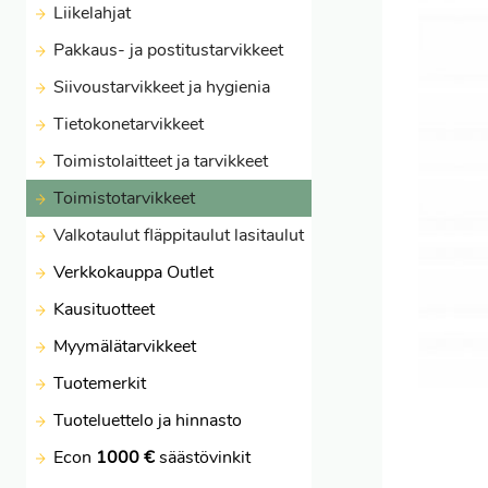
Liikelahjat
Pakkaus- ja postitustarvikkeet
Siivoustarvikkeet ja hygienia
Tietokonetarvikkeet
Toimistolaitteet ja tarvikkeet
Toimistotarvikkeet
Valkotaulut fläppitaulut lasitaulut
Verkkokauppa Outlet
Kausituotteet
Myymälätarvikkeet
Tuotemerkit
Tuoteluettelo ja hinnasto
Econ
1000 €
säästövinkit