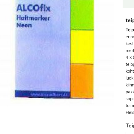
tei
Teip
erin
kest
merk
4 x 
teip
koht
luok
kiin
pakk
sopi
toim
Hels
Tei