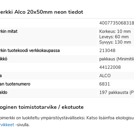
erkki Alco 20x50mm neon tiedot
400773506831
kin mitat
Korkeus: 10 mm
Leveys: 60 mm
Syvyys: 130 mm
rkin tuotekoodi verkkokaupassa
213048
ikkö
pakkaus (Minimiti
44122008
a
ALCO
jan tuotenumero
6831
aldo
197 pakkausta (Pä
oginen toimistotarvike / ekotuote
imerkki on luokiteltu ympäristöystävälliseksi. Katso lisäinfoa ekologis
rvikkeet
-sivulla.