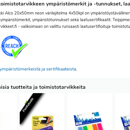
oimistotarvikkeen ympäristömerkit ja -tunnukset, laat
ki Alco 20x50mm neon värilajitelma 4x50kpl on ympäristöystävällinen 
ympäristömerkit, ympäristötunnukset sekä laatusertifikaatit. Teippimer
vikkeet.fi - valikoimaan on valittu runsaasti laatusertifioituja toimistotu
ympäristömerkeistä ja sertifikaateista
.
sia tuotteita ja toimistotarvikkeita
Poistotuote