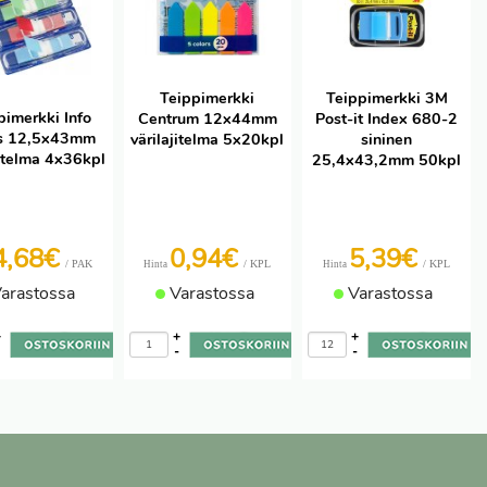
Teippimerkki
Teippimerkki 3M
pimerkki Info
Centrum 12x44mm
Post-it Index 680-2
s 12,5x43mm
värilajitelma 5x20kpl
sininen
jitelma 4x36kpl
25,4x43,2mm 50kpl
4,68€
0,94€
5,39€
/ PAK
/ KPL
/ KPL
Hinta
Hinta
arastossa
Varastossa
Varastossa
+
+
+
-
-
-