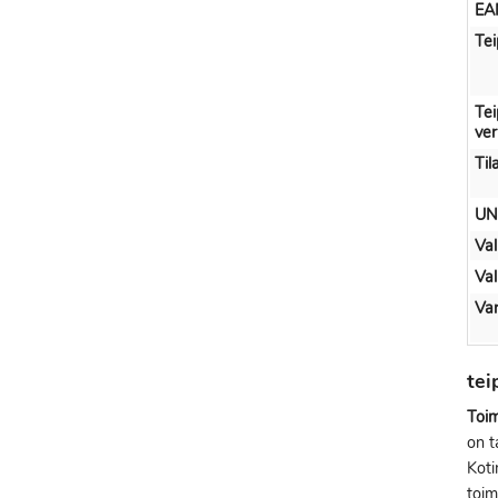
EA
Tei
Tei
ve
Til
UN
Val
Val
Var
te
Toim
on t
Kot
toim