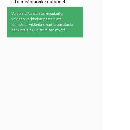
Toimistotarvike uutuudet
Valtion ja Kuntien toimipaikoille
voidaan verkkokaupasta
tilata
toimistotarvikkeita ilman kilpailutusta
hankintalain uudistumisen myötä.