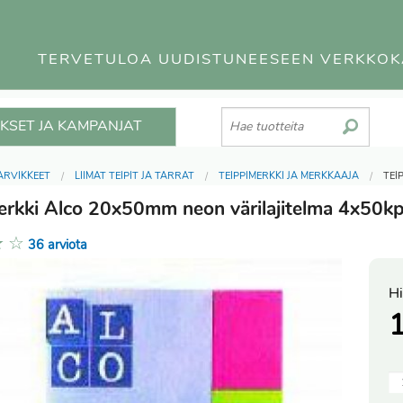
TERVETULOA UUDISTUNEESEEN VERKKO
KSET JA KAMPANJAT
ARVIKKEET
LIIMAT TEIPIT JA TARRAT
TEIPPIMERKKI JA MERKKAAJA
TEI
erkki Alco 20x50mm neon värilajitelma 4x50kp
★
☆
36 arviota
Hi
1