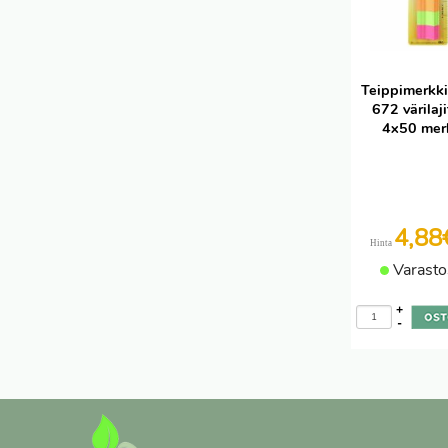
Teippimerkki
672 värilaj
4x50 mer
4,8
Hinta
Varasto
+
-