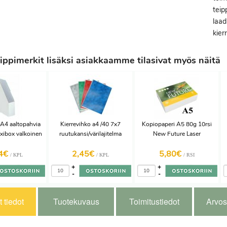
teip
laad
kier
ppimerkit lisäksi asiakkaamme tilasivat myös näitä
 A4 aaltopahvia
Kierrevihko a4 /40 7x7
Kopiopaperi A5 80g 10rsi
xibox valkoinen
ruutukansi/värilajitelma
New Future Laser
44€
2,45€
5,80€
/ KPL
/ KPL
/ RSI
+
+
-
-
 tiedot
Tuotekuvaus
Toimitustiedot
Arvos