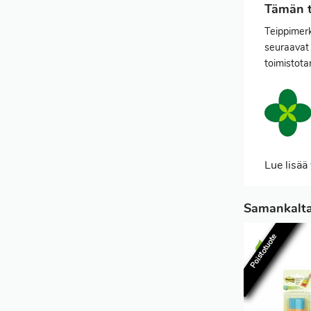
Tämän t
Teippimerk
seuraavat 
toimistotar
Lue lisää
Samankaltai
Poistotuote