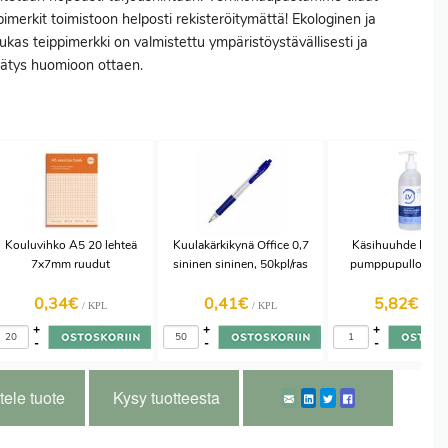
pimerkit toimistoon helposti rekisteröitymättä! Ekologinen ja
ukas teippimerkki on valmistettu ympäristöystävällisesti ja
rätys huomioon ottaen.
Kouluvihko A5 20 lehteä
Kuulakärkikynä Office 0,7
Käsihuuhde LV 5
7x7mm ruudut
sininen sininen, 50kpl/ras
pumppupullo 10kpl
0,34€
0,41€
5,82€
/ KPL
/ KPL
/ PLO
+
+
+
-
-
-
tele tuote
Kysy tuotteesta